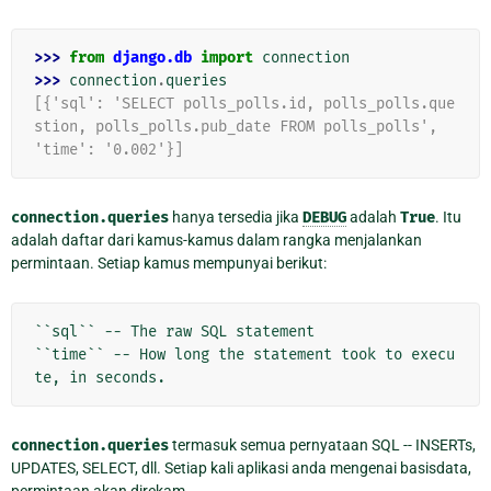
>>> 
from
django.db
import
connection
>>> 
connection
.
queries
[{'sql': 'SELECT polls_polls.id, polls_polls.que
stion, polls_polls.pub_date FROM polls_polls',
'time': '0.002'}]
connection.queries
hanya tersedia jika
DEBUG
adalah
True
. Itu
adalah daftar dari kamus-kamus dalam rangka menjalankan
permintaan. Setiap kamus mempunyai berikut:
``sql`` -- The raw SQL statement

``time`` -- How long the statement took to execu
connection.queries
termasuk semua pernyataan SQL -- INSERTs,
UPDATES, SELECT, dll. Setiap kali aplikasi anda mengenai basisdata,