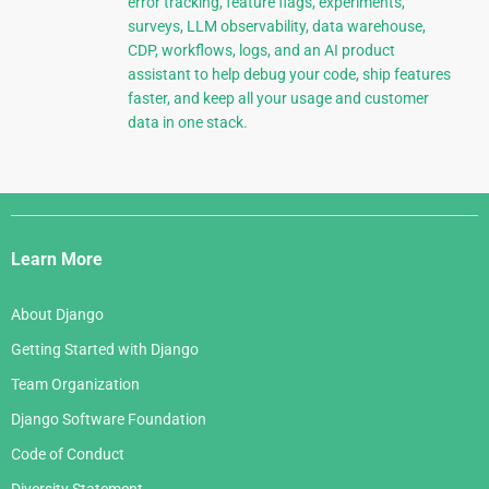
error tracking, feature flags, experiments,
surveys, LLM observability, data warehouse,
CDP, workflows, logs, and an AI product
assistant to help debug your code, ship features
faster, and keep all your usage and customer
data in one stack.
Django
Links
Learn More
About Django
Getting Started with Django
Team Organization
Django Software Foundation
Code of Conduct