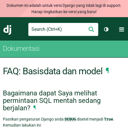
Dokumen ini adalah untuk versi Django yang tidak lagi di support.
Harap tingkatkan ke versi yang baru!
Search
M
Ajukan
Django
Ganti tem
Dokumentasi
FAQ: Basisdata dan model
¶
Bagaimana dapat Saya melihat
permintaan SQL mentah sedang
berjalan?
¶
Pastikan pengaturan Django anda
DEBUG
disetel menjadi
True
.
Kemudian lakukan ini: