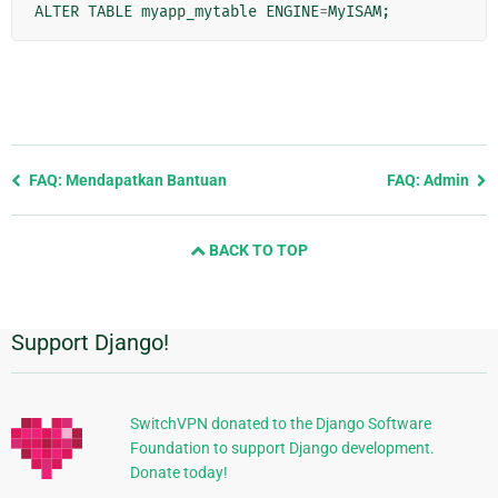
ALTER
TABLE
myapp_mytable
ENGINE
=
MyISAM
;
Previous
FAQ: Mendapatkan Bantuan
FAQ: Admin
page
and
BACK TO TOP
next
page
Support Django!
Informasi
Tambahan
SwitchVPN donated to the Django Software
Foundation to support Django development.
Donate today!