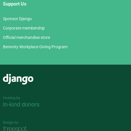
Support Us
Sponsor Django
Corporate membership
Official merchandise store
Benevity Workplace Giving Program
Django
Hosting by
In-kind donors
Design by