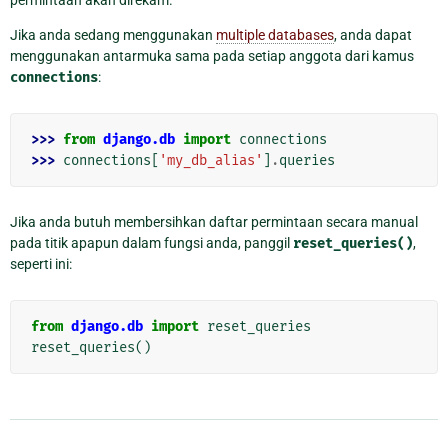
permintaan akan direkam.
Jika anda sedang menggunakan
multiple databases
, anda dapat
menggunakan antarmuka sama pada setiap anggota dari kamus
connections
:
>>> 
from
django.db
import
connections
>>> 
connections
[
'my_db_alias'
]
.
queries
Jika anda butuh membersihkan daftar permintaan secara manual
pada titik apapun dalam fungsi anda, panggil
reset_queries()
,
seperti ini:
from
django.db
import
reset_queries
reset_queries
()