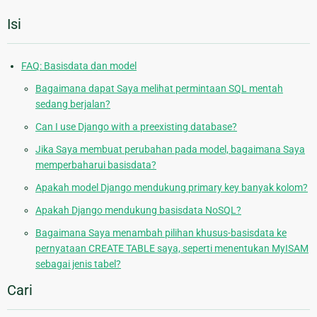
Isi
FAQ: Basisdata dan model
Bagaimana dapat Saya melihat permintaan SQL mentah
sedang berjalan?
Can I use Django with a preexisting database?
Jika Saya membuat perubahan pada model, bagaimana Saya
memperbaharui basisdata?
Apakah model Django mendukung primary key banyak kolom?
Apakah Django mendukung basisdata NoSQL?
Bagaimana Saya menambah pilihan khusus-basisdata ke
pernyataan CREATE TABLE saya, seperti menentukan MyISAM
sebagai jenis tabel?
Cari