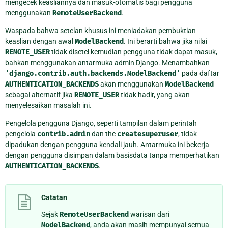
mengecek keasliannya dan masuk-otomatis bagi pengguna
menggunakan
RemoteUserBackend
.
Waspada bahwa setelan khusus ini meniadakan pembuktian
keaslian dengan awal
ModelBackend
. Ini berarti bahwa jika nilai
REMOTE_USER
tidak disetel kemudian pengguna tidak dapat masuk,
bahkan menggunakan antarmuka admin Django. Menambahkan
'django.contrib.auth.backends.ModelBackend'
pada daftar
AUTHENTICATION_BACKENDS
akan menggunakan
ModelBackend
sebagai alternatif jika
REMOTE_USER
tidak hadir, yang akan
menyelesaikan masalah ini.
Pengelola pengguna Django, seperti tampilan dalam perintah
pengelola
contrib.admin
dan the
createsuperuser
, tidak
dipadukan dengan pengguna kendali jauh. Antarmuka ini bekerja
dengan pengguna disimpan dalam basisdata tanpa memperhatikan
AUTHENTICATION_BACKENDS
.
Catatan
Sejak
RemoteUserBackend
warisan dari
ModelBackend
, anda akan masih mempunyai semua