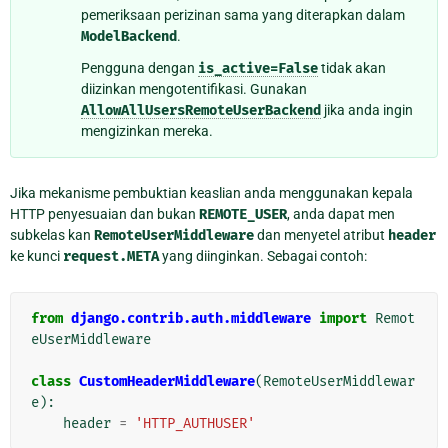
pemeriksaan perizinan sama yang diterapkan dalam
ModelBackend
.
Pengguna dengan
is_active=False
tidak akan
diizinkan mengotentifikasi. Gunakan
AllowAllUsersRemoteUserBackend
jika anda ingin
mengizinkan mereka.
Jika mekanisme pembuktian keaslian anda menggunakan kepala
HTTP penyesuaian dan bukan
REMOTE_USER
, anda dapat men
subkelas kan
RemoteUserMiddleware
dan menyetel atribut
header
ke kunci
request.META
yang diinginkan. Sebagai contoh:
from
django.contrib.auth.middleware
import
Remot
eUserMiddleware
class
CustomHeaderMiddleware
(
RemoteUserMiddlewar
e
):
header
=
'HTTP_AUTHUSER'