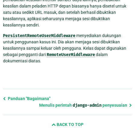
keaslian dalam peladen HTTP depan biasanya hanya disetel untuk
satu atau sedikit URL masuk, dan setelah berhasil dibuktikan
keasliannya, aplikasi seharusnya menjaga sesi dibuktikan
keasliannya sendiri.
PersistentRemoteUserMiddleware
menyediakan dukungan
untuk penggunaan kasus ini. Dia akan menjaga sesi dibuktikan
keasliannya sampai keluar oleh pengguna. Kelas dapat digunakan
sebagai pengganti dari
RemoteUserMiddleware
dalam
dokumentasi diatas.
Previous
Panduan "Bagaimana"
page
Menulis perintah
django-admin
penyesuaian
and
next
BACK TO TOP
page