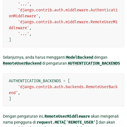
'...'
,
'django.contrib.auth.middleware.Authenticati
onMiddleware'
,
'django.contrib.auth.middleware.RemoteUserMi
ddleware'
,
'...'
,
]
Selanjutnya, anda harus mengganti
ModelBackend
dengan
RemoteUserBackend
di pengaturan
AUTHENTICATION_BACKENDS
AUTHENTICATION_BACKENDS
=
[
'django.contrib.auth.backends.RemoteUserBack
end'
,
]
Dengan pengaturan ini,
RemoteUserMiddleware
akan mengenali
nama pengguna di
request.META['REMOTE_USER']
dan akan