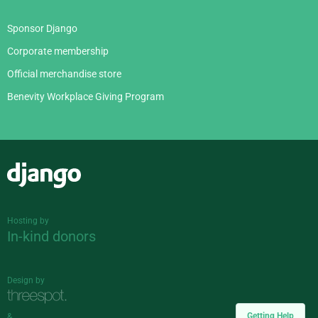
Sponsor Django
Corporate membership
Official merchandise store
Benevity Workplace Giving Program
Django
Hosting by
In-kind donors
Design by
Getting Help
&