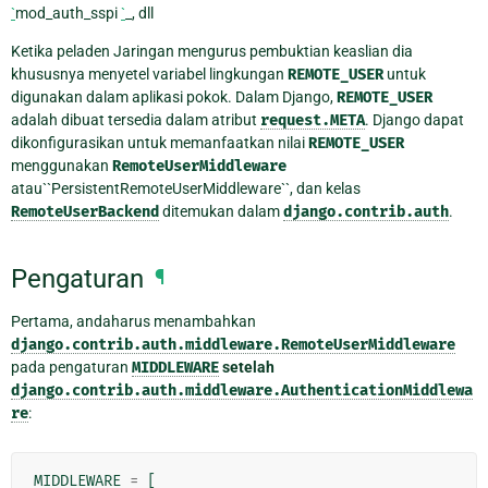
`
mod_auth_sspi
`
_, dll
Ketika peladen Jaringan mengurus pembuktian keaslian dia
khususnya menyetel variabel lingkungan
REMOTE_USER
untuk
digunakan dalam aplikasi pokok. Dalam Django,
REMOTE_USER
adalah dibuat tersedia dalam atribut
request.META
. Django dapat
dikonfigurasikan untuk memanfaatkan nilai
REMOTE_USER
menggunakan
RemoteUserMiddleware
atau``PersistentRemoteUserMiddleware``, dan kelas
RemoteUserBackend
ditemukan dalam
django.contrib.auth
.
Pengaturan
¶
Pertama, andaharus menambahkan
django.contrib.auth.middleware.RemoteUserMiddleware
pada pengaturan
MIDDLEWARE
setelah
django.contrib.auth.middleware.AuthenticationMiddlewa
re
:
MIDDLEWARE
=
[