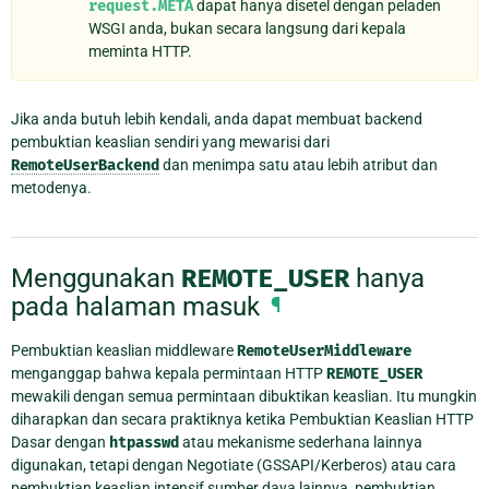
request.META
dapat hanya disetel dengan peladen
WSGI anda, bukan secara langsung dari kepala
meminta HTTP.
Jika anda butuh lebih kendali, anda dapat membuat backend
pembuktian keaslian sendiri yang mewarisi dari
RemoteUserBackend
dan menimpa satu atau lebih atribut dan
metodenya.
Menggunakan
REMOTE_USER
hanya
pada halaman masuk
¶
Pembuktian keaslian middleware
RemoteUserMiddleware
menganggap bahwa kepala permintaan HTTP
REMOTE_USER
mewakili dengan semua permintaan dibuktikan keaslian. Itu mungkin
diharapkan dan secara praktiknya ketika Pembuktian Keaslian HTTP
Dasar dengan
htpasswd
atau mekanisme sederhana lainnya
digunakan, tetapi dengan Negotiate (GSSAPI/Kerberos) atau cara
pembuktian keaslian intensif sumber daya lainnya, pembuktian