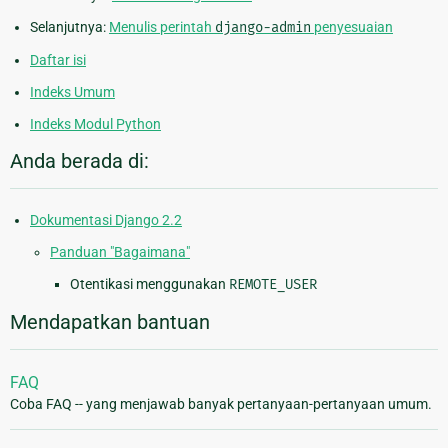
Selanjutnya:
Menulis perintah
django-admin
penyesuaian
Daftar isi
Indeks Umum
Indeks Modul Python
Anda berada di:
Dokumentasi Django 2.2
Panduan "Bagaimana"
Otentikasi menggunakan
REMOTE_USER
Mendapatkan bantuan
FAQ
Coba FAQ -- yang menjawab banyak pertanyaan-pertanyaan umum.