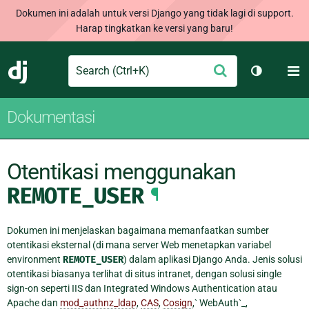
Dokumen ini adalah untuk versi Django yang tidak lagi di support.
Harap tingkatkan ke versi yang baru!
Search
M
Ajukan
Django
Ganti tem
Dokumentasi
Otentikasi menggunakan
REMOTE_USER
¶
Dokumen ini menjelaskan bagaimana memanfaatkan sumber
otentikasi eksternal (di mana server Web menetapkan variabel
environment
REMOTE_USER
) dalam aplikasi Django Anda. Jenis solusi
otentikasi biasanya terlihat di situs intranet, dengan solusi single
sign-on seperti IIS dan Integrated Windows Authentication atau
Apache dan
mod_authnz_ldap
,
CAS
,
Cosign
,` WebAuth`_,