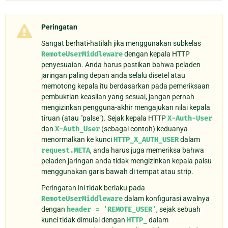
Peringatan
Sangat berhati-hatilah jika menggunakan subkelas
RemoteUserMiddleware
dengan kepala HTTP
penyesuaian. Anda harus pastikan bahwa peladen
jaringan paling depan anda selalu disetel atau
memotong kepala itu berdasarkan pada pemeriksaan
pembuktian keaslian yang sesuai, jangan pernah
mengizinkan pengguna-akhir mengajukan nilai kepala
tiruan (atau "palse"). Sejak kepala HTTP
X-Auth-User
dan
X-Auth_User
(sebagai contoh) keduanya
menormalkan ke kunci
HTTP_X_AUTH_USER
dalam
request.META
, anda harus juga memeriksa bahwa
peladen jaringan anda tidak mengizinkan kepala palsu
menggunakan garis bawah di tempat atau strip.
Peringatan ini tidak berlaku pada
RemoteUserMiddleware
dalam konfigurasi awalnya
dengan
header
=
'REMOTE_USER'
, sejak sebuah
kunci tidak dimulai dengan
HTTP_
dalam