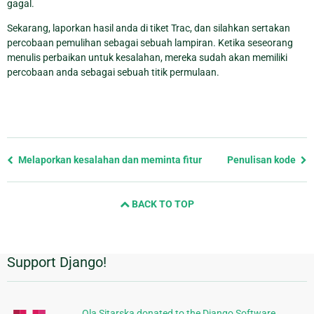
gagal.
Sekarang, laporkan hasil anda di tiket Trac, dan silahkan sertakan
percobaan pemulihan sebagai sebuah lampiran. Ketika seseorang
menulis perbaikan untuk kesalahan, mereka sudah akan memiliki
percobaan anda sebagai sebuah titik permulaan.
Previous
Melaporkan kesalahan dan meminta fitur
Penulisan kode
page
and
BACK TO TOP
next
page
Support Django!
Informasi
Tambahan
Ola Sitarska donated to the Django Software