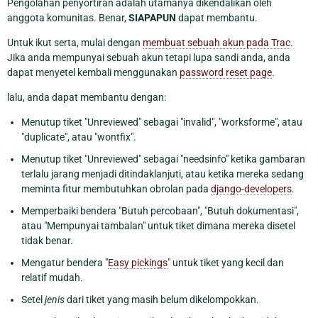
Pengolahan penyortiran adalah utamanya dikendalikan oleh
anggota komunitas. Benar,
SIAPAPUN
dapat membantu.
Untuk ikut serta, mulai dengan
membuat sebuah akun pada Trac
.
Jika anda mempunyai sebuah akun tetapi lupa sandi anda, anda
dapat menyetel kembali menggunakan
password reset page
.
lalu, anda dapat membantu dengan:
Menutup tiket "Unreviewed" sebagai "invalid", "worksforme", atau
"duplicate", atau "wontfix".
Menutup tiket "Unreviewed" sebagai "needsinfo" ketika gambaran
terlalu jarang menjadi ditindaklanjuti, atau ketika mereka sedang
meminta fitur membutuhkan obrolan pada
django-developers
.
Memperbaiki bendera "Butuh percobaan", "Butuh dokumentasi",
atau "Mempunyai tambalan" untuk tiket dimana mereka disetel
tidak benar.
Mengatur bendera "
Easy pickings
" untuk tiket yang kecil dan
relatif mudah.
Setel
jenis
dari tiket yang masih belum dikelompokkan.