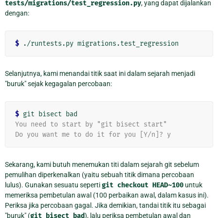
tests/migrations/test_regression.py
, yang dapat dijalankan
dengan:
$
Selanjutnya, kami menandai titik saat ini dalam sejarah menjadi
"buruk" sejak kegagalan percobaan:
$
You need to start by "git bisect start"
Do you want me to do it for you [Y/n]? y
Sekarang, kami butuh menemukan titi dalam sejarah git sebelum
pemulihan diperkenalkan (yaitu sebuah titik dimana percobaan
lulus). Gunakan sesuatu seperti
git
checkout
HEAD~100
untuk
memeriksa pembetulan awal (100 perbaikan awal, dalam kasus ini).
Periksa jika percobaan gagal. Jika demikian, tandai titik itu sebagai
"buruk" (
git
bisect
bad
), lalu periksa pembetulan awal dan