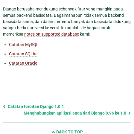
Django berusaha mendukung sebanyak fitur yang mungkin pada
semua backend basisdata. Bagaimanapun, tidak semua backend
basisdata sama, dan dalam tertentu banyak dari basisdata didukung
sangat beda dari versi ke versi. Itu adalah ide bagus untuk
memeriksa
notes on supported database
kami:
Catatan MySQL
Catatan SQLite
Catatan Oracle
Previous
Catatan terbitan Django 1.0.1
page
Menghubungkan aplikasi anda dari Django 0.96 ke 1.0
and
next
BACK TO TOP
page