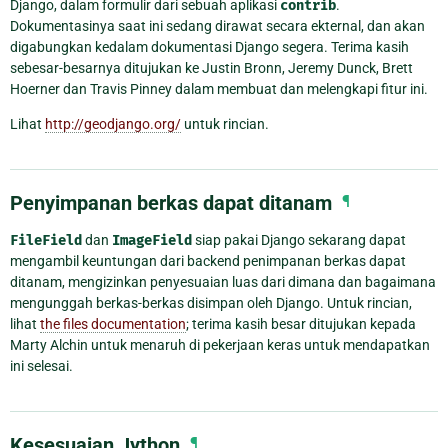
Django, dalam formulir dari sebuah aplikasi
contrib
.
Dokumentasinya saat ini sedang dirawat secara ekternal, dan akan
digabungkan kedalam dokumentasi Django segera. Terima kasih
sebesar-besarnya ditujukan ke Justin Bronn, Jeremy Dunck, Brett
Hoerner dan Travis Pinney dalam membuat dan melengkapi fitur ini.
Lihat
http://geodjango.org/
untuk rincian.
Penyimpanan berkas dapat ditanam
¶
FileField
dan
ImageField
siap pakai Django sekarang dapat
mengambil keuntungan dari backend penimpanan berkas dapat
ditanam, mengizinkan penyesuaian luas dari dimana dan bagaimana
mengunggah berkas-berkas disimpan oleh Django. Untuk rincian,
lihat
the files documentation
; terima kasih besar ditujukan kepada
Marty Alchin untuk menaruh di pekerjaan keras untuk mendapatkan
ini selesai.
Kesesuaian Jython
¶