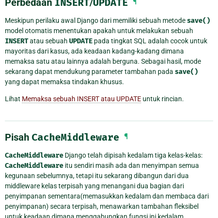
Perbedaan
INSERT
/
UPDATE
¶
Meskipun perilaku awal Django dari memiliki sebuah metode
save()
model otomatis menentukan apakah untuk melakukan sebuah
INSERT
atau sebuah
UPDATE
pada tingkat SQL adalah cocok untuk
mayoritas dari kasus, ada keadaan kadang-kadang dimana
memaksa satu atau lainnya adalah berguna. Sebagai hasil, mode
sekarang dapat mendukung parameter tambahan pada
save()
yang dapat memaksa tindakan khusus.
Lihat
Memaksa sebuah INSERT atau UPDATE
untuk rincian.
Pisah
CacheMiddleware
¶
CacheMiddleware
Django telah dipisah kedalam tiga kelas-kelas:
CacheMiddleware
itu sendiri masih ada dan menyimpan semua
kegunaan sebelumnya, tetapi itu sekarang dibangun dari dua
middleware kelas terpisah yang menangani dua bagian dari
penyimpanan sementara(memasukkan kedalam dan membaca dari
penyimpanan) secara terpisah, menawarkan tambahan fleksibel
untuk keadaan dimana menggabungkan fungsi ini kedalam