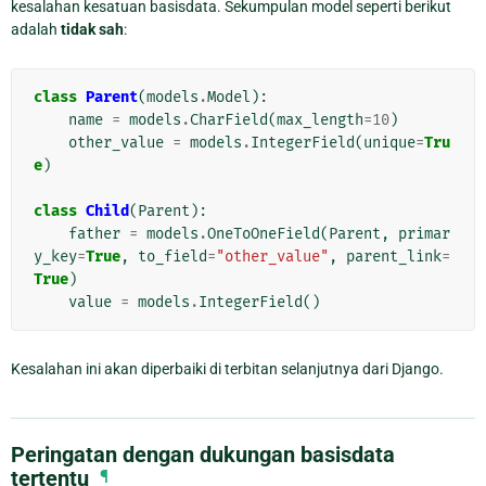
kesalahan kesatuan basisdata. Sekumpulan model seperti berikut
adalah
tidak sah
:
class
Parent
(
models
.
Model
):
name
=
models
.
CharField
(
max_length
=
10
)
other_value
=
models
.
IntegerField
(
unique
=
Tru
e
)
class
Child
(
Parent
):
father
=
models
.
OneToOneField
(
Parent
,
primar
y_key
=
True
,
to_field
=
"other_value"
,
parent_link
=
True
)
value
=
models
.
IntegerField
()
Kesalahan ini akan diperbaiki di terbitan selanjutnya dari Django.
Peringatan dengan dukungan basisdata
tertentu
¶