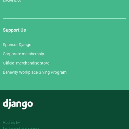
News RSS
Support Us
Sponsor Django
Corporate membership
Official merchandise store
Benevity Workplace Giving Program
Django
Hosting by
In-kind donors