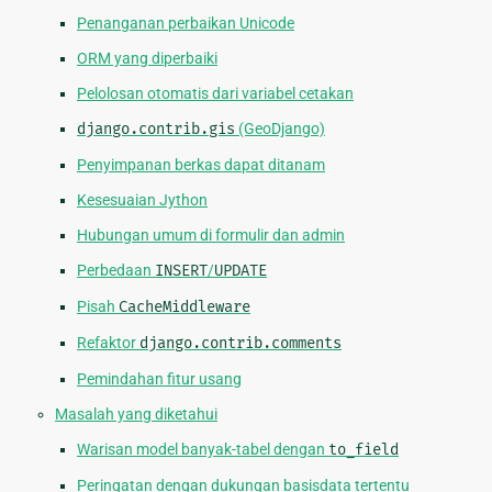
Penanganan perbaikan Unicode
ORM yang diperbaiki
Pelolosan otomatis dari variabel cetakan
django.contrib.gis
(GeoDjango)
Penyimpanan berkas dapat ditanam
Kesesuaian Jython
Hubungan umum di formulir dan admin
Perbedaan
INSERT
/
UPDATE
Pisah
CacheMiddleware
Refaktor
django.contrib.comments
Pemindahan fitur usang
Masalah yang diketahui
Warisan model banyak-tabel dengan
to_field
Peringatan dengan dukungan basisdata tertentu