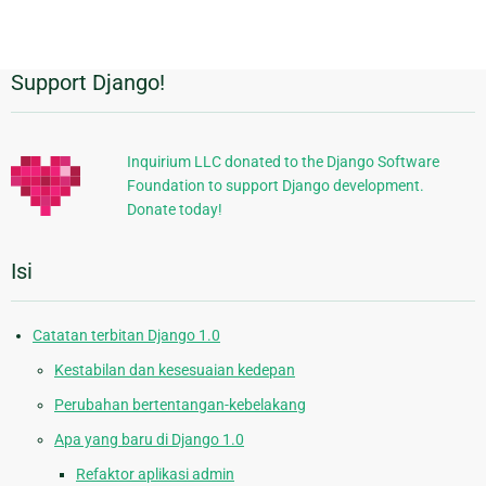
Support Django!
Informasi
Tambahan
Inquirium LLC donated to the Django Software
Foundation to support Django development.
Donate today!
Isi
Catatan terbitan Django 1.0
Kestabilan dan kesesuaian kedepan
Perubahan bertentangan-kebelakang
Apa yang baru di Django 1.0
Refaktor aplikasi admin