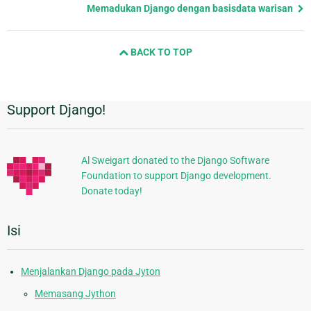
page
Memadukan Django dengan basisdata warisan
and
next
BACK TO TOP
page
Support Django!
Informasi
Tambahan
Al Sweigart donated to the Django Software
Foundation to support Django development.
Donate today!
Isi
Menjalankan Django pada Jyton
Memasang Jython