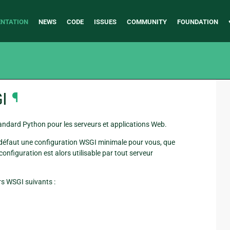
NTATION
NEWS
CODE
ISSUES
COMMUNITY
FOUNDATION
I
¶
standard Python pour les serveurs et applications Web.
 défaut une configuration WSGI minimale pour vous, que
onfiguration est alors utilisable par tout serveur
s WSGI suivants :