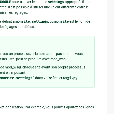
MODULE
pour trouver le module
settings
approprié. Il doit
ée. Il est possible d’utiliser une valeur différente entre le
iser les réglages.
a définit à
monsite.settings
, où
monsite
est le nom de
 de réglages par défaut.
 tout un processus, cela ne marche pas lorsque vous
ssus. Ceci peut se produire avec mod_wsgi.
 » de mod_wsgi, chaque site ayant son propre processus
ment en imposant
monsite.settings"
dans votre fichier
wsgi.py
.
bjet application. Par exemple, vous pouvez ajoutez ces lignes