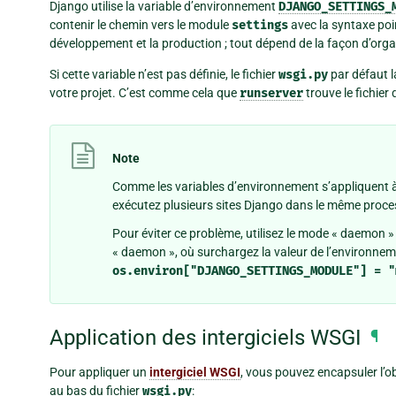
Django utilise la variable d’environnement
DJANGO_SETTINGS_
contenir le chemin vers le module
settings
avec la syntaxe point
développement et la production ; tout dépend de la façon d’organ
Si cette variable n’est pas définie, le fichier
wsgi.py
par défaut l
votre projet. C’est comme cela que
runserver
trouve le fichier
Note
Comme les variables d’environnement s’appliquent à
exécutez plusieurs sites Django dans le même proce
Pour éviter ce problème, utilisez le mode « daemon
« daemon », où surchargez la valeur de l’environne
os.environ["DJANGO_SETTINGS_MODULE"]
=
"
Application des intergiciels WSGI
¶
Pour appliquer un
intergiciel WSGI
, vous pouvez encapsuler l’o
au bas du fichier
wsgi.py
: