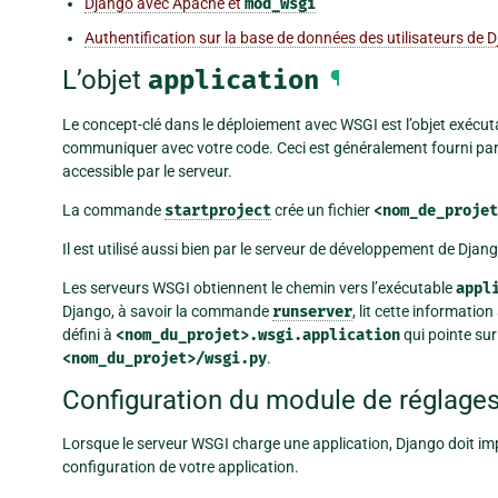
Django avec Apache et
mod_wsgi
Authentification sur la base de données des utilisateurs de
L’objet
application
¶
Le concept-clé dans le déploiement avec WSGI est l’objet exécu
communiquer avec votre code. Ceci est généralement fourni p
accessible par le serveur.
La commande
startproject
crée un fichier
<nom_de_projet
Il est utilisé aussi bien par le serveur de développement de Dja
Les serveurs WSGI obtiennent le chemin vers l’exécutable
appl
Django, à savoir la commande
runserver
, lit cette informatio
défini à
<nom_du_projet>.wsgi.application
qui pointe sur
<nom_du_projet>/wsgi.py
.
Configuration du module de réglages
Lorsque le serveur WSGI charge une application, Django doit im
configuration de votre application.