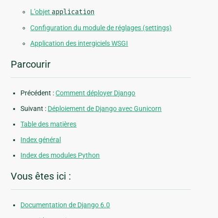
L’objet
application
Configuration du module de réglages (settings)
Application des intergiciels WSGI
Parcourir
Précédent :
Comment déployer Django
Suivant :
Déploiement de Django avec Gunicorn
Table des matières
Index général
Index des modules Python
Vous êtes ici :
Documentation de Django 6.0