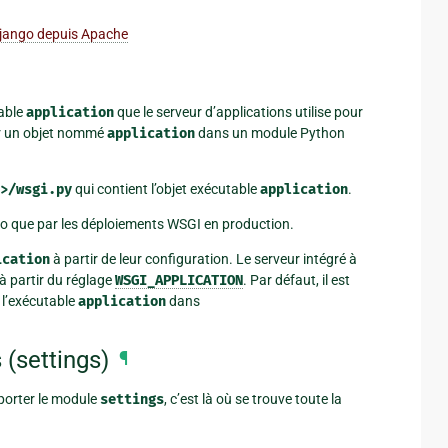
 Django depuis Apache
table
application
que le serveur d’applications utilise pour
ar un objet nommé
application
dans un module Python
>/wsgi.py
qui contient l’objet exécutable
application
.
ngo que par les déploiements WSGI en production.
ication
à partir de leur configuration. Le serveur intégré à
n à partir du réglage
WSGI_APPLICATION
. Par défaut, il est
 l’exécutable
application
dans
 (settings)
¶
porter le module
settings
, c’est là où se trouve toute la