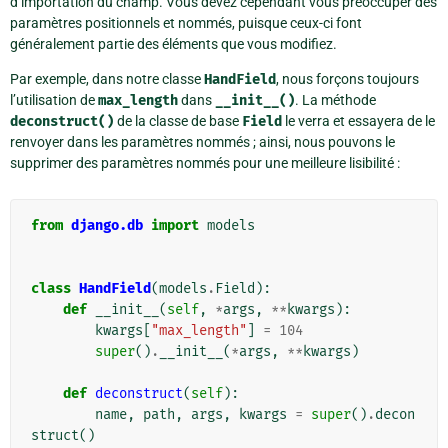
d’importation du champ. Vous devez cependant vous préoccuper des
paramètres positionnels et nommés, puisque ceux-ci font
généralement partie des éléments que vous modifiez.
Par exemple, dans notre classe
HandField
, nous forçons toujours
l’utilisation de
max_length
dans
__init__()
. La méthode
deconstruct()
de la classe de base
Field
le verra et essayera de le
renvoyer dans les paramètres nommés ; ainsi, nous pouvons le
supprimer des paramètres nommés pour une meilleure lisibilité :
from
django.db
import
models
class
HandField
(
models
.
Field
):
def
__init__
(
self
,
*
args
,
**
kwargs
):
kwargs
[
"max_length"
]
=
104
super
()
.
__init__
(
*
args
,
**
kwargs
)
def
deconstruct
(
self
):
name
,
path
,
args
,
kwargs
=
super
()
.
decon
struct
()