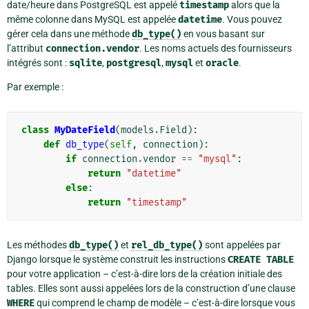
date/heure dans PostgreSQL est appelé
timestamp
alors que la
même colonne dans MySQL est appelée
datetime
. Vous pouvez
gérer cela dans une méthode
db_type()
en vous basant sur
l’attribut
connection.vendor
. Les noms actuels des fournisseurs
intégrés sont :
sqlite
,
postgresql
,
mysql
et
oracle
.
Par exemple :
class
MyDateField
(
models
.
Field
):
def
db_type
(
self
,
connection
):
if
connection
.
vendor
==
"mysql"
:
return
"datetime"
else
:
return
"timestamp"
Les méthodes
db_type()
et
rel_db_type()
sont appelées par
Django lorsque le système construit les instructions
CREATE
TABLE
pour votre application – c’est-à-dire lors de la création initiale des
tables. Elles sont aussi appelées lors de la construction d’une clause
WHERE
qui comprend le champ de modèle – c’est-à-dire lorsque vous