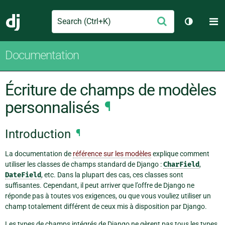
Search
M
Envoyer
Django
Changer 
Documentation
Écriture de champs de modèles
personnalisés
¶
Introduction
¶
La documentation de
référence sur les modèles
explique comment
utiliser les classes de champs standard de Django :
CharField
,
DateField
, etc. Dans la plupart des cas, ces classes sont
suffisantes. Cependant, il peut arriver que l’offre de Django ne
réponde pas à toutes vos exigences, ou que vous vouliez utiliser un
champ totalement différent de ceux mis à disposition par Django.
Les types de champs intégrés de Django ne gèrent pas tous les types