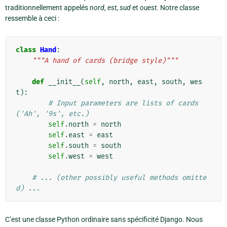
traditionnellement appelés
nord
,
est
,
sud
et
ouest
. Notre classe
ressemble à ceci :
class
Hand
:
"""A hand of cards (bridge style)"""
def
__init__
(
self
,
north
,
east
,
south
,
wes
t
):
# Input parameters are lists of cards 
('Ah', '9s', etc.)
self
.
north
=
north
self
.
east
=
east
self
.
south
=
south
self
.
west
=
west
# ... (other possibly useful methods omitte
d) ...
C’est une classe Python ordinaire sans spécificité Django. Nous