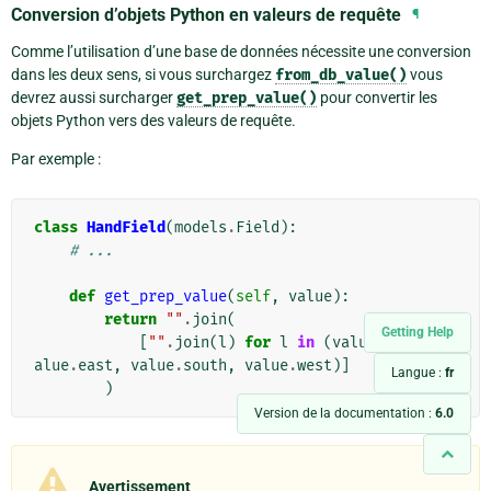
Conversion d’objets Python en valeurs de requête
¶
Comme l’utilisation d’une base de données nécessite une conversion
dans les deux sens, si vous surchargez
from_db_value()
vous
devrez aussi surcharger
get_prep_value()
pour convertir les
objets Python vers des valeurs de requête.
Par exemple :
class
HandField
(
models
.
Field
):
# ...
def
get_prep_value
(
self
,
value
):
return
""
.
join
(
Getting Help
[
""
.
join
(
l
)
for
l
in
(
value
.
north
,
v
alue
.
east
,
value
.
south
,
value
.
west
)]
Langue :
fr
)
Version de la documentation :
6.0
Avertissement