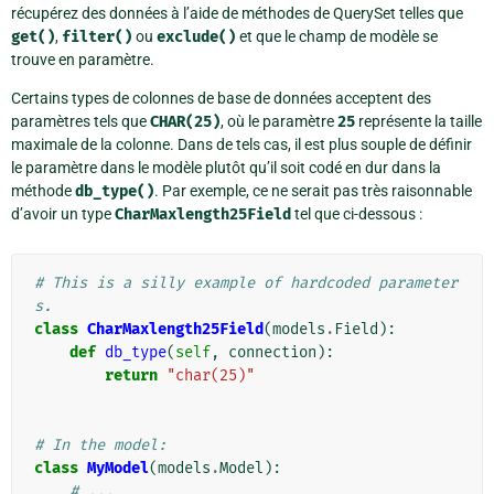
récupérez des données à l’aide de méthodes de QuerySet telles que
get()
,
filter()
ou
exclude()
et que le champ de modèle se
trouve en paramètre.
Certains types de colonnes de base de données acceptent des
paramètres tels que
CHAR(25)
, où le paramètre
25
représente la taille
maximale de la colonne. Dans de tels cas, il est plus souple de définir
le paramètre dans le modèle plutôt qu’il soit codé en dur dans la
méthode
db_type()
. Par exemple, ce ne serait pas très raisonnable
d’avoir un type
CharMaxlength25Field
tel que ci-dessous :
# This is a silly example of hardcoded parameter
s.
class
CharMaxlength25Field
(
models
.
Field
):
def
db_type
(
self
,
connection
):
return
"char(25)"
# In the model:
class
MyModel
(
models
.
Model
):
# ...