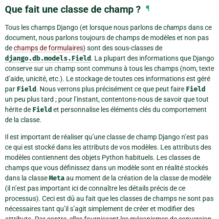
Que fait une classe de champ ?
¶
Tous les champs Django (et lorsque nous parlons de
champs
dans ce
document, nous parlons toujours de champs de modèles et non pas
de
champs de formulaires
) sont des sous-classes de
django.db.models.Field
. La plupart des informations que Django
conserve sur un champ sont communs à tous les champs (nom, texte
d’aide, unicité, etc.). Le stockage de toutes ces informations est géré
par
Field
. Nous verrons plus précisément ce que peut faire
Field
un peu plus tard ; pour l’instant, contentons-nous de savoir que tout
hérite de
Field
et personnalise les éléments clés du comportement
de la classe.
Il est important de réaliser qu’une classe de champ Django n’est pas
ce qui est stocké dans les attributs de vos modèles. Les attributs des
modèles contiennent des objets Python habituels. Les classes de
champs que vous définissez dans un modèle sont en réalité stockés
dans la classe
Meta
au moment de la création de la classe de modèle
(il n’est pas important ici de connaître les détails précis de ce
processus). Ceci est dû au fait que les classes de champs ne sont pas
nécessaires tant qu’il s’agit simplement de créer et modifier des
attributs. Par contre, elles fournissent les mécanismes de conversion