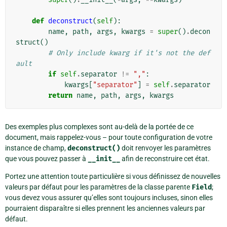
def
deconstruct
(
self
):
name
,
path
,
args
,
kwargs
=
super
()
.
decon
struct
()
# Only include kwarg if it's not the def
ault
if
self
.
separator
!=
","
:
kwargs
[
"separator"
]
=
self
.
separator
return
name
,
path
,
args
,
kwargs
Des exemples plus complexes sont au-delà de la portée de ce
document, mais rappelez-vous – pour toute configuration de votre
instance de champ,
deconstruct()
doit renvoyer les paramètres
que vous pouvez passer à
__init__
afin de reconstruire cet état.
Portez une attention toute particulière si vous définissez de nouvelles
valeurs par défaut pour les paramètres de la classe parente
Field
;
vous devez vous assurer qu’elles sont toujours incluses, sinon elles
pourraient disparaître si elles prennent les anciennes valeurs par
défaut.