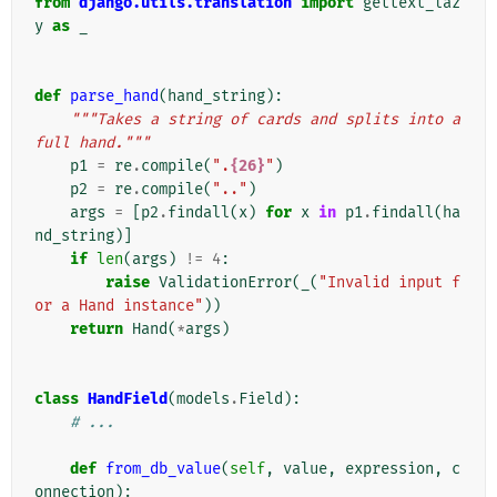
from
django.utils.translation
import
gettext_laz
y
as
_
def
parse_hand
(
hand_string
):
"""Takes a string of cards and splits into a 
full hand."""
p1
=
re
.
compile
(
".
{26}
"
)
p2
=
re
.
compile
(
".."
)
args
=
[
p2
.
findall
(
x
)
for
x
in
p1
.
findall
(
ha
nd_string
)]
if
len
(
args
)
!=
4
:
raise
ValidationError
(
_
(
"Invalid input f
or a Hand instance"
))
return
Hand
(
*
args
)
class
HandField
(
models
.
Field
):
# ...
def
from_db_value
(
self
,
value
,
expression
,
c
onnection
):