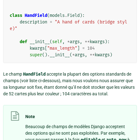
class
HandField
(
models
.
Field
):
description
=
"A hand of cards (bridge styl
e)"
def
__init__
(
self
,
*
args
,
**
kwargs
):
kwargs
[
"max_length"
]
=
104
super
()
.
__init__
(
*
args
,
**
kwargs
)
Le champ
HandField
accepte la plupart des options standards de
champs (voir liste ci-dessous), mais nous voulons nous assurer que
sa longueur soit fixe, étant donné qu’il ne doit stocker que les valeurs
de 52 cartes plus leur couleur ; 104 caractères au total.
Note
Beaucoup de champs de modèles Django acceptent
des options qui ne sont pas exploitées. Par exemple,
vous pouvez passer à la fois
editable
et
auto_now
à