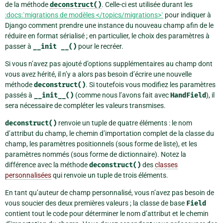
de la méthode
deconstruct()
. Celle-ci est utilisée durant les
:docs:`migrations de modèles </topics/migrations>`
pour indiquer à
Django comment prendre une instance du nouveau champ afin de le
réduire en format sérialisé ; en particulier, le choix des paramètres à
passer à
__init
__()
pour le recréer.
Si vous n’avez pas ajouté d’options supplémentaires au champ dont
vous avez hérité, il n’y a alors pas besoin d’écrire une nouvelle
méthode
deconstruct()
. Si toutefois vous modifiez les paramètres
passés à
__init__()
(comme nous l’avons fait avec
HandField
), il
sera nécessaire de compléter les valeurs transmises.
deconstruct()
renvoie un tuple de quatre éléments : le nom
d’attribut du champ, le chemin d’importation complet de la classe du
champ, les paramètres positionnels (sous forme de liste), et les
paramètres nommés (sous forme de dictionnaire). Notez la
différence avec la méthode
deconstruct()
des
classes
personnalisées
qui renvoie un tuple de trois éléments.
En tant qu’auteur de champ personnalisé, vous n’avez pas besoin de
vous soucier des deux premières valeurs ; la classe de base
Field
contient tout le code pour déterminer le nom d’attribut et le chemin