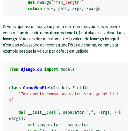
del
kwargs
[
"max_length"
]
return
name
,
path
,
args
,
kwargs
Si vous ajoutez un nouveau paramètre nommé, vous devez écrire
vous-même du code dans
deconstruct()
qui place sa valeur dans
kwargs
. Vous devriez aussi omettre la valeur de
kwargs
lorsqu’il
n’est pas nécessaire de reconstruire l’état du champ, comme par
exemple lorsque la valeur par défaut est utilisée
from
django.db
import
models
class
CommaSepField
(
models
.
Field
):
"Implements comma-separated storage of list
s"
def
__init__
(
self
,
separator
=
","
,
*
args
,
**
k
wargs
):
self
.
separator
=
separator
super
()
.
__init__
(
*
args
,
**
kwargs
)