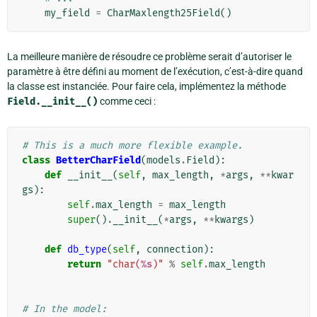
my_field
=
CharMaxlength25Field
()
La meilleure manière de résoudre ce problème serait d’autoriser le
paramètre à être défini au moment de l’exécution, c’est-à-dire quand
la classe est instanciée. Pour faire cela, implémentez la méthode
Field.__init__()
comme ceci :
# This is a much more flexible example.
class
BetterCharField
(
models
.
Field
):
def
__init__
(
self
,
max_length
,
*
args
,
**
kwar
gs
):
self
.
max_length
=
max_length
super
()
.
__init__
(
*
args
,
**
kwargs
)
def
db_type
(
self
,
connection
):
return
"char(
%s
)"
%
self
.
max_length
# In the model: