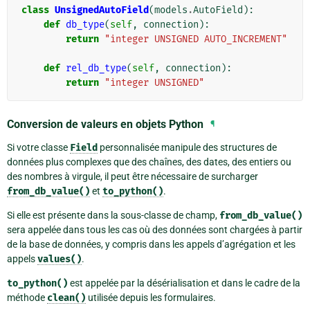
class
UnsignedAutoField
(
models
.
AutoField
):
def
db_type
(
self
,
connection
):
return
"integer UNSIGNED AUTO_INCREMENT"
def
rel_db_type
(
self
,
connection
):
return
"integer UNSIGNED"
Conversion de valeurs en objets Python
¶
Si votre classe
Field
personnalisée manipule des structures de
données plus complexes que des chaînes, des dates, des entiers ou
des nombres à virgule, il peut être nécessaire de surcharger
from_db_value()
et
to_python()
.
Si elle est présente dans la sous-classe de champ,
from_db_value()
sera appelée dans tous les cas où des données sont chargées à partir
de la base de données, y compris dans les appels d’agrégation et les
appels
values()
.
to_python()
est appelée par la désérialisation et dans le cadre de la
méthode
clean()
utilisée depuis les formulaires.