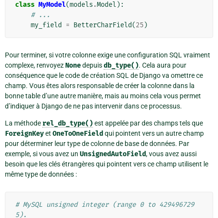
class
MyModel
(
models
.
Model
):
# ...
my_field
=
BetterCharField
(
25
)
Pour terminer, si votre colonne exige une configuration SQL vraiment
complexe, renvoyez
None
depuis
db_type()
. Cela aura pour
conséquence que le code de création SQL de Django va omettre ce
champ. Vous êtes alors responsable de créer la colonne dans la
bonne table d’une autre manière, mais au moins cela vous permet
d’indiquer à Django de ne pas intervenir dans ce processus.
La méthode
rel_db_type()
est appelée par des champs tels que
ForeignKey
et
OneToOneField
qui pointent vers un autre champ
pour déterminer leur type de colonne de base de données. Par
exemple, si vous avez un
UnsignedAutoField
, vous avez aussi
besoin que les clés étrangères qui pointent vers ce champ utilisent le
même type de données :
# MySQL unsigned integer (range 0 to 429496729
5).