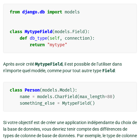
from
django.db
import
models
class
MytypeField
(
models
.
Field
):
def
db_type
(
self
,
connection
):
return
"mytype"
Après avoir créé
MytypeField
, il est possible de l’utiliser dans
n’importe quel modèle, comme pour tout autre type
Field
:
class
Person
(
models
.
Model
):
name
=
models
.
CharField
(
max_length
=
80
)
something_else
=
MytypeField
()
Si votre objectif est de créer une application indépendante du choix de
la base de données, vous devriez tenir compte des différences de
types de colonne de base de données. Par exemple, le type de colonne