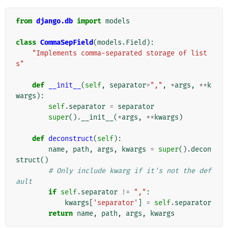
from
django.db
import
models
class
CommaSepField
(
models
.
Field
):
"Implements comma-separated storage of list
s"
def
__init__
(
self
,
separator
=
","
,
*
args
,
**
k
wargs
):
self
.
separator
=
separator
super
()
.
__init__
(
*
args
,
**
kwargs
)
def
deconstruct
(
self
):
name
,
path
,
args
,
kwargs
=
super
()
.
decon
struct
()
# Only include kwarg if it's not the def
ault
if
self
.
separator
!=
","
:
kwargs
[
'separator'
]
=
self
.
separator
return
name
,
path
,
args
,
kwargs