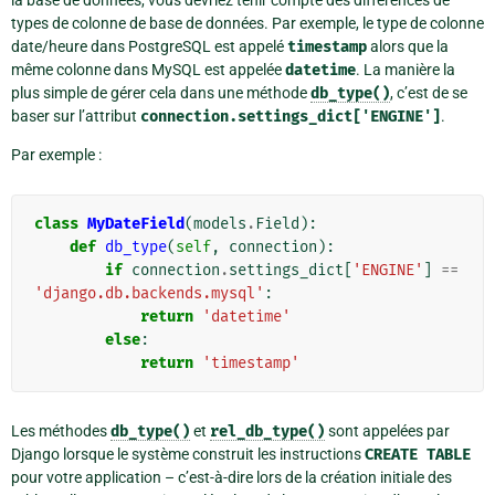
la base de données, vous devriez tenir compte des différences de
types de colonne de base de données. Par exemple, le type de colonne
date/heure dans PostgreSQL est appelé
timestamp
alors que la
même colonne dans MySQL est appelée
datetime
. La manière la
plus simple de gérer cela dans une méthode
db_type()
, c’est de se
baser sur l’attribut
connection.settings_dict['ENGINE']
.
Par exemple :
class
MyDateField
(
models
.
Field
):
def
db_type
(
self
,
connection
):
if
connection
.
settings_dict
[
'ENGINE'
]
==
'django.db.backends.mysql'
:
return
'datetime'
else
:
return
'timestamp'
Les méthodes
db_type()
et
rel_db_type()
sont appelées par
Django lorsque le système construit les instructions
CREATE
TABLE
pour votre application – c’est-à-dire lors de la création initiale des