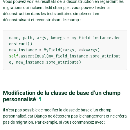
Vous pouvez voir les résultats de la déconstruction en regardant les
migrations qui incluent ledit champ, et vous pouvez tester la
déconstruction dans les tests unitaires simplement en
déconstruisant et reconstruisant le champ :
name
,
path
,
args
,
kwargs
=
my_field_instance
.
dec
onstruct
()
new_instance
=
MyField
(
*
args
,
**
kwargs
)
self
.
assertEqual
(
my_field_instance
.
some_attribut
e
,
new_instance
.
some_attribute
)
Modification de la classe de base d’un champ
personnalisé
¶
Il n’est pas possible de modifier la classe de base d’un champ
personnalisé, car Django ne détectera pas le changement et ne créera
pas de migration. Par exemple, si vous commencez avec :