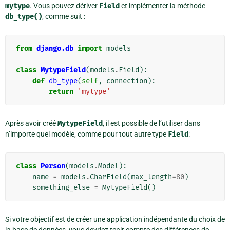
mytype
. Vous pouvez dériver
Field
et implémenter la méthode
db_type()
, comme suit :
from
django.db
import
models
class
MytypeField
(
models
.
Field
):
def
db_type
(
self
,
connection
):
return
'mytype'
Après avoir créé
MytypeField
, il est possible de l’utiliser dans
n’importe quel modèle, comme pour tout autre type
Field
:
class
Person
(
models
.
Model
):
name
=
models
.
CharField
(
max_length
=
80
)
something_else
=
MytypeField
()
Si votre objectif est de créer une application indépendante du choix de