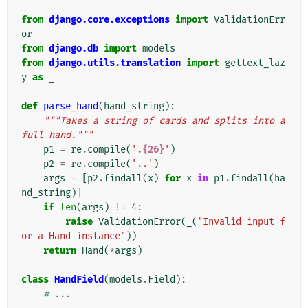
from
django.core.exceptions
import
ValidationErr
or
from
django.db
import
models
from
django.utils.translation
import
gettext_laz
y
as
_
def
parse_hand
(
hand_string
):
"""Takes a string of cards and splits into a 
full hand."""
p1
=
re
.
compile
(
'.
{26}
'
)
p2
=
re
.
compile
(
'..'
)
args
=
[
p2
.
findall
(
x
)
for
x
in
p1
.
findall
(
ha
nd_string
)]
if
len
(
args
)
!=
4
:
raise
ValidationError
(
_
(
"Invalid input f
or a Hand instance"
))
return
Hand
(
*
args
)
class
HandField
(
models
.
Field
):
# ...