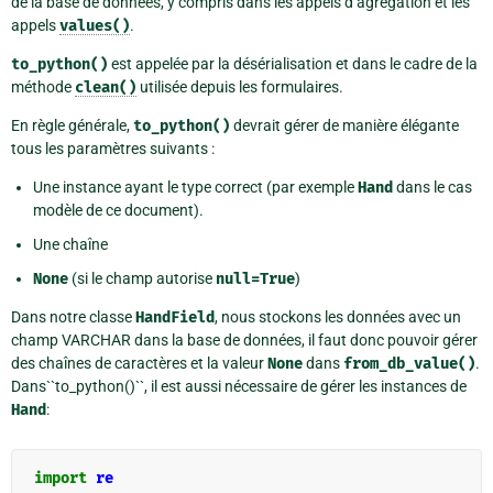
de la base de données, y compris dans les appels d’agrégation et les
appels
values()
.
to_python()
est appelée par la désérialisation et dans le cadre de la
méthode
clean()
utilisée depuis les formulaires.
En règle générale,
to_python()
devrait gérer de manière élégante
tous les paramètres suivants :
Une instance ayant le type correct (par exemple
Hand
dans le cas
modèle de ce document).
Une chaîne
None
(si le champ autorise
null=True
)
Dans notre classe
HandField
, nous stockons les données avec un
champ VARCHAR dans la base de données, il faut donc pouvoir gérer
des chaînes de caractères et la valeur
None
dans
from_db_value()
.
Dans``to_python()``, il est aussi nécessaire de gérer les instances de
Hand
:
import
re