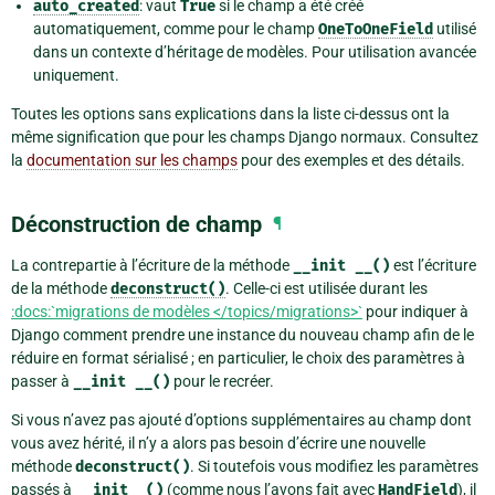
auto_created
: vaut
True
si le champ a été créé
automatiquement, comme pour le champ
OneToOneField
utilisé
dans un contexte d’héritage de modèles. Pour utilisation avancée
uniquement.
Toutes les options sans explications dans la liste ci-dessus ont la
même signification que pour les champs Django normaux. Consultez
la
documentation sur les champs
pour des exemples et des détails.
Déconstruction de champ
¶
La contrepartie à l’écriture de la méthode
__init
__()
est l’écriture
de la méthode
deconstruct()
. Celle-ci est utilisée durant les
:docs:`migrations de modèles </topics/migrations>`
pour indiquer à
Django comment prendre une instance du nouveau champ afin de le
réduire en format sérialisé ; en particulier, le choix des paramètres à
passer à
__init
__()
pour le recréer.
Si vous n’avez pas ajouté d’options supplémentaires au champ dont
vous avez hérité, il n’y a alors pas besoin d’écrire une nouvelle
méthode
deconstruct()
. Si toutefois vous modifiez les paramètres
passés à
__init__()
(comme nous l’avons fait avec
HandField
), il