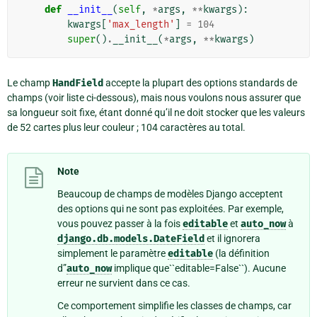
def
__init__
(
self
,
*
args
,
**
kwargs
):
kwargs
[
'max_length'
]
=
104
super
()
.
__init__
(
*
args
,
**
kwargs
)
Le champ
HandField
accepte la plupart des options standards de
champs (voir liste ci-dessous), mais nous voulons nous assurer que
sa longueur soit fixe, étant donné qu’il ne doit stocker que les valeurs
de 52 cartes plus leur couleur ; 104 caractères au total.
Note
Beaucoup de champs de modèles Django acceptent
des options qui ne sont pas exploitées. Par exemple,
vous pouvez passer à la fois
editable
et
auto_now
à
django.db.models.DateField
et il ignorera
simplement le paramètre
editable
(la définition
d”
auto_now
implique que``editable=False``). Aucune
erreur ne survient dans ce cas.
Ce comportement simplifie les classes de champs, car