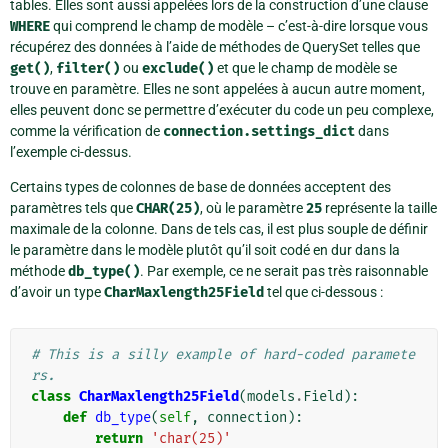
tables. Elles sont aussi appelées lors de la construction d’une clause
WHERE
qui comprend le champ de modèle – c’est-à-dire lorsque vous
récupérez des données à l’aide de méthodes de QuerySet telles que
get()
,
filter()
ou
exclude()
et que le champ de modèle se
trouve en paramètre. Elles ne sont appelées à aucun autre moment,
elles peuvent donc se permettre d’exécuter du code un peu complexe,
comme la vérification de
connection.settings_dict
dans
l’exemple ci-dessus.
Certains types de colonnes de base de données acceptent des
paramètres tels que
CHAR(25)
, où le paramètre
25
représente la taille
maximale de la colonne. Dans de tels cas, il est plus souple de définir
le paramètre dans le modèle plutôt qu’il soit codé en dur dans la
méthode
db_type()
. Par exemple, ce ne serait pas très raisonnable
d’avoir un type
CharMaxlength25Field
tel que ci-dessous :
# This is a silly example of hard-coded paramete
rs.
class
CharMaxlength25Field
(
models
.
Field
):
def
db_type
(
self
,
connection
):
return
'char(25)'