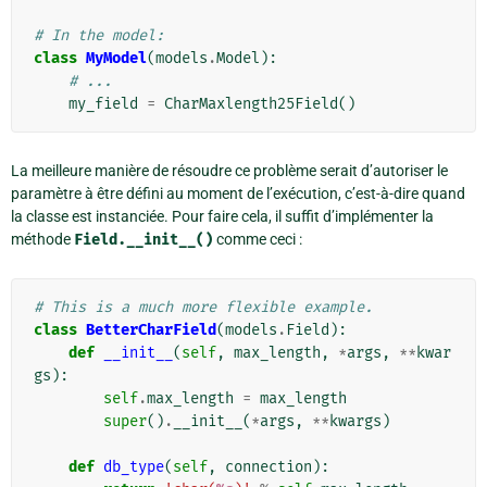
# In the model:
class
MyModel
(
models
.
Model
):
# ...
my_field
=
CharMaxlength25Field
()
La meilleure manière de résoudre ce problème serait d’autoriser le
paramètre à être défini au moment de l’exécution, c’est-à-dire quand
la classe est instanciée. Pour faire cela, il suffit d’implémenter la
méthode
Field.__init__()
comme ceci :
# This is a much more flexible example.
class
BetterCharField
(
models
.
Field
):
def
__init__
(
self
,
max_length
,
*
args
,
**
kwar
gs
):
self
.
max_length
=
max_length
super
()
.
__init__
(
*
args
,
**
kwargs
)
def
db_type
(
self
,
connection
):