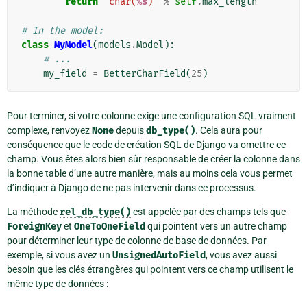
return
'char(
%s
)'
%
self
.
max_length
# In the model:
class
MyModel
(
models
.
Model
):
# ...
my_field
=
BetterCharField
(
25
)
Pour terminer, si votre colonne exige une configuration SQL vraiment
complexe, renvoyez
None
depuis
db_type()
. Cela aura pour
conséquence que le code de création SQL de Django va omettre ce
champ. Vous êtes alors bien sûr responsable de créer la colonne dans
la bonne table d’une autre manière, mais au moins cela vous permet
d’indiquer à Django de ne pas intervenir dans ce processus.
La méthode
rel_db_type()
est appelée par des champs tels que
ForeignKey
et
OneToOneField
qui pointent vers un autre champ
pour déterminer leur type de colonne de base de données. Par
exemple, si vous avez un
UnsignedAutoField
, vous avez aussi
besoin que les clés étrangères qui pointent vers ce champ utilisent le
même type de données :