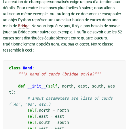
La création de champs personnalisés exige un peu d’attention aux
détails. Pour rendre les choses plus faciles à suivre, nous allons
utiliser un même exemple tout au long de ce document : encapsuler
un objet Python représentant une distribution de cartes dans une
main de
Bridge
. Ne vous inquiétez pas, il n’y a pas besoin de savoir
jouer au Bridge pour suivre cet exemple. Il suffit de savoir que les 52
cartes sont distribuées équitablement entre quatre joueurs,
traditionnellement appelés
nord
,
est
,
sud
et
ouest
. Notre classe
ressemble à ceci :
class
Hand
:
"""A hand of cards (bridge style)"""
def
__init__
(
self
,
north
,
east
,
south
,
wes
t
):
# Input parameters are lists of cards 
('Ah', '9s', etc.)
self
.
north
=
north
self
.
east
=
east
self
.
south
=
south
self
.
west
=
west