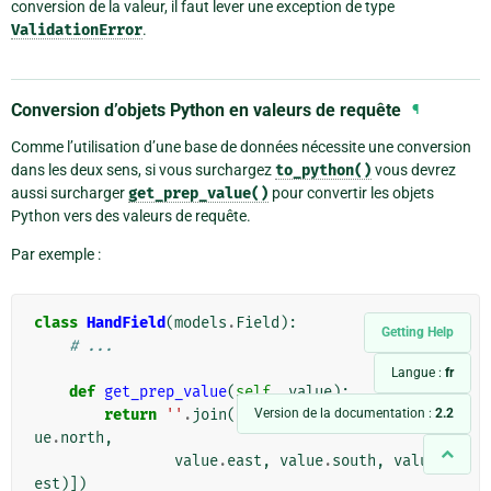
conversion de la valeur, il faut lever une exception de type
ValidationError
.
Conversion d’objets Python en valeurs de requête
¶
Comme l’utilisation d’une base de données nécessite une conversion
dans les deux sens, si vous surchargez
to_python()
vous devrez
aussi surcharger
get_prep_value()
pour convertir les objets
Python vers des valeurs de requête.
Par exemple :
class
HandField
(
models
.
Field
):
Getting Help
# ...
Langue :
fr
def
get_prep_value
(
self
,
value
):
Version de la documentation :
2.2
return
''
.
join
([
''
.
join
(
l
)
for
l
in
(
val
ue
.
north
,
value
.
east
,
value
.
south
,
value
.
w
est
)])