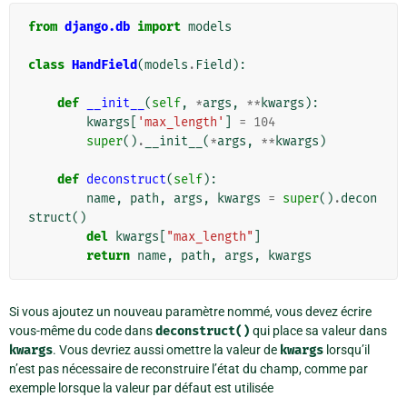
from
django.db
import
models
class
HandField
(
models
.
Field
):
def
__init__
(
self
,
*
args
,
**
kwargs
):
kwargs
[
'max_length'
]
=
104
super
()
.
__init__
(
*
args
,
**
kwargs
)
def
deconstruct
(
self
):
name
,
path
,
args
,
kwargs
=
super
()
.
decon
struct
()
del
kwargs
[
"max_length"
]
return
name
,
path
,
args
,
kwargs
Si vous ajoutez un nouveau paramètre nommé, vous devez écrire
vous-même du code dans
deconstruct()
qui place sa valeur dans
kwargs
. Vous devriez aussi omettre la valeur de
kwargs
lorsqu’il
n’est pas nécessaire de reconstruire l’état du champ, comme par
exemple lorsque la valeur par défaut est utilisée