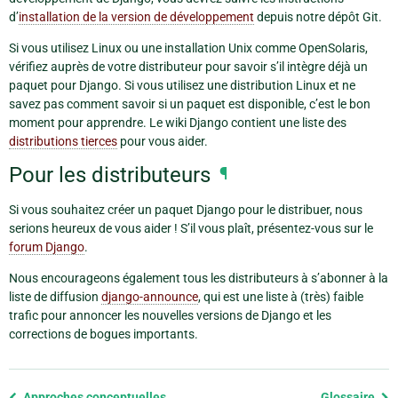
d’
installation de la version de développement
depuis notre dépôt Git.
Si vous utilisez Linux ou une installation Unix comme OpenSolaris,
vérifiez auprès de votre distributeur pour savoir s’il intègre déjà un
paquet pour Django. Si vous utilisez une distribution Linux et ne
savez pas comment savoir si un paquet est disponible, c’est le bon
moment pour apprendre. Le wiki Django contient une liste des
distributions tierces
pour vous aider.
Pour les distributeurs
¶
Si vous souhaitez créer un paquet Django pour le distribuer, nous
serions heureux de vous aider ! S’il vous plaît, présentez-vous sur le
forum Django
.
Nous encourageons également tous les distributeurs à s’abonner à la
liste de diffusion
django-announce
, qui est une liste à (très) faible
trafic pour annoncer les nouvelles versions de Django et les
corrections de bogues importants.
Previous
Approches conceptuelles
Glossaire