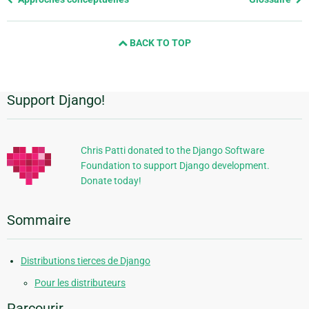
page
and
BACK TO TOP
next
page
Support Django!
Informations
supplémentaires
Chris Patti donated to the Django Software
Foundation to support Django development.
Donate today!
Sommaire
Distributions tierces de Django
Pour les distributeurs
Parcourir