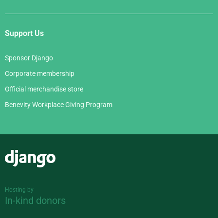
Support Us
Sponsor Django
Corporate membership
Official merchandise store
Benevity Workplace Giving Program
Django
Hosting by
In-kind donors