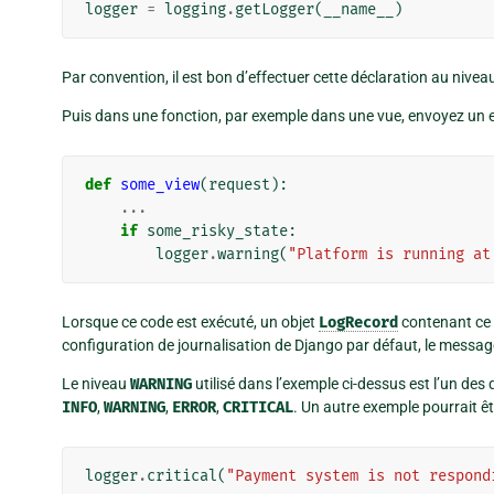
logger
=
logging
.
getLogger
(
__name__
)
Par convention, il est bon d’effectuer cette déclaration au nive
Puis dans une fonction, par exemple dans une vue, envoyez un 
def
some_view
(
request
):
...
if
some_risky_state
:
logger
.
warning
(
"Platform is running at
Lorsque ce code est exécuté, un objet
LogRecord
contenant ce m
configuration de journalisation de Django par défaut, le messag
Le niveau
WARNING
utilisé dans l’exemple ci-dessus est l’un des
INFO
,
WARNING
,
ERROR
,
CRITICAL
. Un autre exemple pourrait êt
logger
.
critical
(
"Payment system is not respond