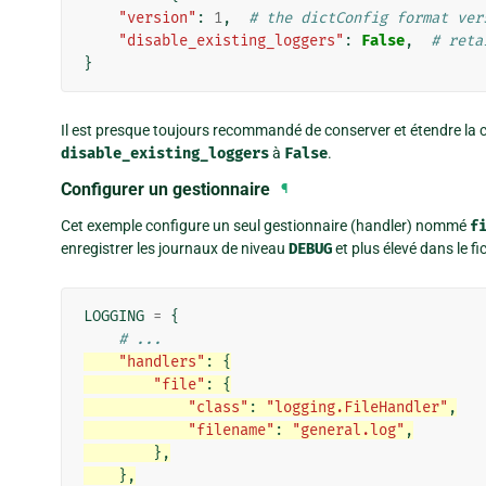
"version"
:
1
,
# the dictConfig format ver
"disable_existing_loggers"
:
False
,
# reta
}
Il est presque toujours recommandé de conserver et étendre la c
disable_existing_loggers
à
False
.
Configurer un gestionnaire
¶
Cet exemple configure un seul gestionnaire (handler) nommé
f
enregistrer les journaux de niveau
DEBUG
et plus élevé dans le fi
LOGGING
=
{
# ...
"handlers"
:
{
"file"
:
{
"class"
:
"logging.FileHandler"
,
"filename"
:
"general.log"
,
},
},