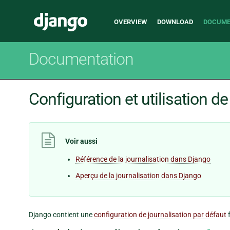
Main
Django
OVERVIEW
DOWNLOAD
DOCUME
navigation
Documentation
Configuration et utilisation de
Voir aussi
Référence de la journalisation dans Django
Aperçu de la journalisation dans Django
Django contient une
configuration de journalisation par défaut
f