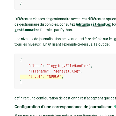
}
Différentes classes de gestionnaire acceptent différentes option
de gestionnaire disponibles, consultez
AdminEmailHandler
fou
gestionnaire
fournies par Python.
Les niveaux de journalisation peuvent aussi être définis sur les
tous les niveaux). En utilisant l’exemple ci-dessus, l’ajout de :
{
"class"
:
"logging.FileHandler"
,
"filename"
:
"general.log"
,
"level"
:
"DEBUG"
,
}
définirait une configuration de gestionnaire n’acceptant que d
Configuration d’une correspondance de journaliseur
¶
Pour envoyer des enregistrements à ce gestionnaire, configurez 