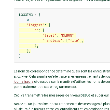
LOGGING
=
{
# ...
"loggers"
:
{
""
:
{
"level"
:
"DEBUG"
,
"handlers"
:
[
"file"
],
},
},
}
Le nom de correspondance détermine quels sont les enregistremen
anonyme
. Cela signifie qu’elle traitera les enregistrements de
to
journaliseurs
ci-dessous sur la manière d’utiliser les noms de c
par le traitement de ses enregistrements).
Ceci va transmettre les messages de niveau
DEBUG
et supérieu
Notez qu’un journaliseur peut transmettre des messages à plusieu
plusieurs-à-plusieurs entre les journaliseurs et les gestionnaires.