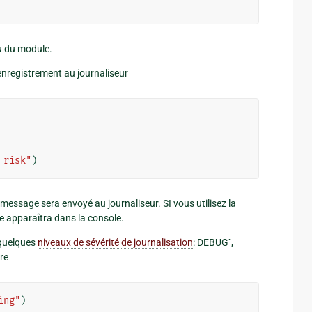
au du module.
enregistrement au journaliseur
 risk"
)
essage sera envoyé au journaliseur. SI vous utilisez la
e apparaîtra dans la console.
 quelques
niveaux de sévérité de journalisation
: DEBUG`,
re
ing"
)