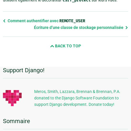
csrf_protect
Previous
Comment authentifier avec
REMOTE_USER
page
Écriture d’une classe de stockage personnalisée
and
next
BACK TO TOP
page
Support Django!
Informations
supplémentaires
Meros, Smith, Lazzara, Brennan & Brennan, P.A.
donated to the Django Software Foundation to
support Django development. Donate today!
Sommaire