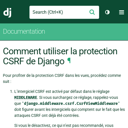
Search
M
Envoyer
Django
Changer 
Documentation
Comment utiliser la protection
CSRF de Django
¶
Pour profiter de la protection CSRF dans les vues, procédez comme
suit :
L’intergiciel CSRF est activé par défaut dans le réglage
MIDDLEWARE
. Si vous surchargez ce réglage, rappelez-vous
que
'django.middleware.csrf.CsrfViewMiddleware'
doit figurer avant les intergiciels qui comptent sur le fait que les
attaques CSRF ont déjà été contrées.
Si vous le désactivez, ce qui n’est pas recommandé, vous