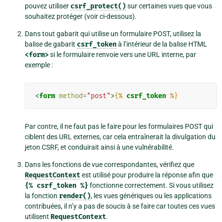
pouvez utiliser
csrf_protect()
sur certaines vues que vous
souhaitez protéger (voir ci-dessous).
Dans tout gabarit qui utilise un formulaire POST, utilisez la
balise de gabarit
csrf_token
à l’intérieur de la balise HTML
<form>
si le formulaire renvoie vers une URL interne, par
exemple :
<
form
method
=
"post"
>
{%
csrf_token
%}
Par contre, il ne faut pas le faire pour les formulaires POST qui
ciblent des URL externes, car cela entraînerait la divulgation du
jeton CSRF, et conduirait ainsi à une vulnérabilité.
Dans les fonctions de vue correspondantes, vérifiez que
RequestContext
est utilisé pour produire la réponse afin que
{%
csrf_token
%}
fonctionne correctement. Si vous utilisez
la fonction
render()
, les vues génériques ou les applications
contribuées, il n’y a pas de soucis à se faire car toutes ces vues
utilisent
RequestContext
.