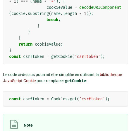
+
1
)
===
(
name
+
'='
))
{
cookieValue
=
decodeURIComponent
(
cookie
.
substring
(
name
.
length
+
1
));
break
;
}
}
}
return
cookieValue
;
}
const
csrftoken
=
getCookie
(
'csrftoken'
);
Le code ci-dessus pourrait être simplifié en utilisant la
bibliothèque
JavaScript Cookie
pour remplacer
getCookie
:
const
csrftoken
=
Cookies
.
get
(
'csrftoken'
);
Note