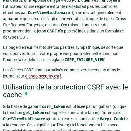
Par défaut, une réponse de type « 403 Forbidden » est renvoyée à
l’utilisateur si une requête entrante ne satisfait pas les contrôles
effectués par
CsrfViewMiddleware
. Ça ne devrait généralement
apparaître que lorsqu’il s’agit d’une véritable attaque de type « Cross
Site Request Forgery », ou lorsqu’en raison d’une erreur de
programmation, le jeton CSRF n’a pas été inclus dans un formulaire
de type POST.
La page d’erreur n’est toutefois pas très sympathique, de sorte que
vous pouvez fournir votre propre vue pour traiter cette condition.
Pour ce faire, définissez le réglage
CSRF_FAILURE_VIEW
.
Les échecs CSRF sont journalisés comme avertissements dans le
journaliseur
django.security.csrf
.
Utilisation de la protection CSRF avec le
cache
¶
Si la balise de gabarit
csrf_token
est utilisée par un gabarit (ou que
la fonction
get_token
est appelée d’une autre façon), l’intergiciel
CsrfViewMiddleware
ajoute un cookie et un en-tête
Vary:
Cookie
à la réponse. Cela signifie que l’intergiciel fonctionnera bien avec
l’intergiciel de cache s’il est utilisé conformément aux instructions