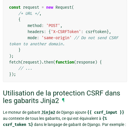
const
request
=
new
Request
(
/* URL */
,
{
method
:
'POST'
,
headers
:
{
'X-CSRFToken'
:
csrftoken
},
mode
:
'same-origin'
// Do not send CSRF 
token to another domain.
}
);
fetch
(
request
).
then
(
function
(
response
)
{
// ...
});
Utilisation de la protection CSRF dans
les gabarits Jinja2
¶
Le moteur de gabarit
Jinja2
de Django ajoute
{{
csrf_input
}}
au contexte de tous les gabarits, ce qui est équivalent à
{%
csrf_token
%}
dans le langage de gabarit de Django. Par exemple :