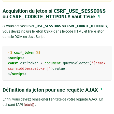
Acquisition du jeton si
CSRF_USE_SESSIONS
ou
CSRF_COOKIE_HTTPONLY
vaut
True
¶
Si vous activez
CSRF_USE_SESSIONS
ou
CSRF_COOKIE_HTTPONLY
,
vous devez inclure le jeton CSRF dans le code HTML et lire le jeton
dans le DOM en JavaScript :
{%
csrf_token
%}
<
script
>
const
csrftoken
=
document
.
querySelector
(
'[name=
csrfmiddlewaretoken]'
).
value
;
</
script
>
Définition du jeton pour une requête AJAX
¶
Enfin, vous devrez renseigner l’en-tête de votre requête AJAX. En
utilisant l’API
fetch()
: