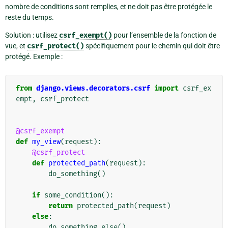
nombre de conditions sont remplies, et ne doit pas être protégée le
reste du temps.
Solution : utilisez
csrf_exempt()
pour l’ensemble de la fonction de
vue, et
csrf_protect()
spécifiquement pour le chemin qui doit être
protégé. Exemple :
from
django.views.decorators.csrf
import
csrf_ex
empt
,
csrf_protect
@csrf_exempt
def
my_view
(
request
):
@csrf_protect
def
protected_path
(
request
):
do_something
()
if
some_condition
():
return
protected_path
(
request
)
else
:
do_something_else
()