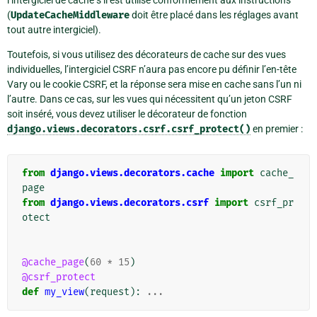
(
UpdateCacheMiddleware
doit être placé dans les réglages avant
tout autre intergiciel).
Toutefois, si vous utilisez des décorateurs de cache sur des vues
individuelles, l’intergiciel CSRF n’aura pas encore pu définir l’en-tête
Vary ou le cookie CSRF, et la réponse sera mise en cache sans l’un ni
l’autre. Dans ce cas, sur les vues qui nécessitent qu’un jeton CSRF
soit inséré, vous devez utiliser le décorateur de fonction
django.views.decorators.csrf.csrf_protect()
en premier :
from
django.views.decorators.cache
import
cache_
page
from
django.views.decorators.csrf
import
csrf_pr
otect
@cache_page
(
60
*
15
)
@csrf_protect
def
my_view
(
request
):
...