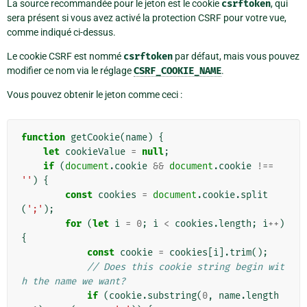
La source recommandée pour le jeton est le cookie
csrftoken
, qui
sera présent si vous avez activé la protection CSRF pour votre vue,
comme indiqué ci-dessus.
Le cookie CSRF est nommé
csrftoken
par défaut, mais vous pouvez
modifier ce nom via le réglage
CSRF_COOKIE_NAME
.
Vous pouvez obtenir le jeton comme ceci :
function
getCookie
(
name
)
{
let
cookieValue
=
null
;
if
(
document
.
cookie
&&
document
.
cookie
!==
''
)
{
const
cookies
=
document
.
cookie
.
split
(
';'
);
for
(
let
i
=
0
;
i
<
cookies
.
length
;
i
++
)
{
const
cookie
=
cookies
[
i
].
trim
();
// Does this cookie string begin wit
h the name we want?
if
(
cookie
.
substring
(
0
,
name
.
length