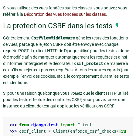
Si vous utilisez des vues fondées sur les classes, vous pouvez vous
référer à la
Décoration des vues fondées sur les classes
.
La protection CSRF dans les tests
¶
Généralement,
CsrfViewMiddleware
gêne les tests des fonctions
de vues, parce que le jeton CSRF doit être envoyé avec chaque
requête POST. Le client HTTP de Django utilisé pour les tests a donc
été modifié afin de marquer automatiquement les requêtes et ainsi
d’informer l’intergiciel et le décorateur
csrf_protect
de manière à
ce qu’ils ne rejettent pas ces requêtes. À tous les autres égards (par
exemple, l’envoi des cookies, etc.), le comportement durant les tests
est identique.
Si pour une raison quelconque vous
voulez
que le client HTTP utilisé
pour les tests effectue des contrôles CSRF, vous pouvez créer une
instance du client de test qui applique les vérifications CSRF :
>>> 
from
django.test
import
Client
>>> 
csrf_client
=
Client
(
enforce_csrf_checks
=
Tru