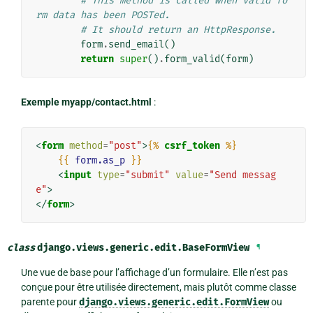
# This method is called when valid fo
rm data has been POSTed.
# It should return an HttpResponse.
form
.
send_email
()
return
super
()
.
form_valid
(
form
)
Exemple myapp/contact.html
:
<
form
method
=
"post"
>
{%
csrf_token
%}
{{
form.as_p
}}
<
input
type
=
"submit"
value
=
"Send messag
e"
>
</
form
>
class
django.views.generic.edit.
BaseFormView
¶
Une vue de base pour l’affichage d’un formulaire. Elle n’est pas
conçue pour être utilisée directement, mais plutôt comme classe
parente pour
django.views.generic.edit.FormView
ou