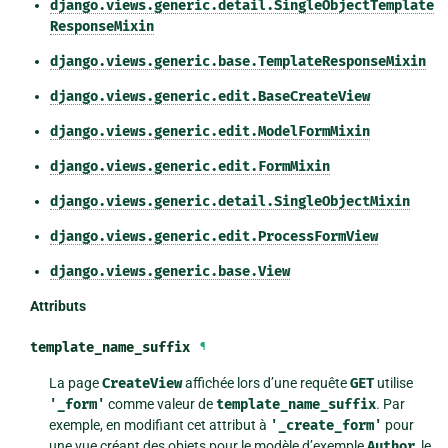
django.views.generic.detail.SingleObjectTemplate
ResponseMixin
django.views.generic.base.TemplateResponseMixin
django.views.generic.edit.BaseCreateView
django.views.generic.edit.ModelFormMixin
django.views.generic.edit.FormMixin
django.views.generic.detail.SingleObjectMixin
django.views.generic.edit.ProcessFormView
django.views.generic.base.View
Attributs
template_name_suffix
¶
La page
CreateView
affichée lors d’une requête
GET
utilise
'_form'
comme valeur de
template_name_suffix
. Par
exemple, en modifiant cet attribut à
'_create_form'
pour
une vue créant des objets pour le modèle d’exemple
Author
, le