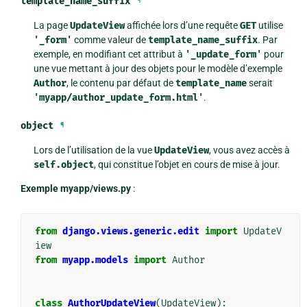
template_name_suffix
¶
La page
UpdateView
affichée lors d’une requête
GET
utilise
'_form'
comme valeur de
template_name_suffix
. Par
exemple, en modifiant cet attribut à
'_update_form'
pour
une vue mettant à jour des objets pour le modèle d’exemple
Author
, le contenu par défaut de
template_name
serait
'myapp/author_update_form.html'
.
object
¶
Lors de l’utilisation de la vue
UpdateView
, vous avez accès à
self.object
, qui constitue l’objet en cours de mise à jour.
Exemple myapp/views.py
:
from
django.views.generic.edit
import
UpdateV
iew
from
myapp.models
import
Author
class
AuthorUpdateView
(
UpdateView
):