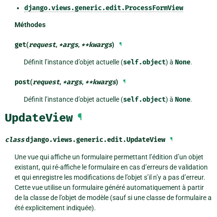
django.views.generic.edit.ProcessFormView
Méthodes
get
(
request
,
*
args
,
**
kwargs
)
¶
Définit l’instance d’objet actuelle (
self.object
) à
None
.
post
(
request
,
*
args
,
**
kwargs
)
¶
Définit l’instance d’objet actuelle (
self.object
) à
None
.
UpdateView
¶
class
django.views.generic.edit.
UpdateView
¶
Une vue qui affiche un formulaire permettant l’édition d’un objet
existant, qui ré-affiche le formulaire en cas d’erreurs de validation
et qui enregistre les modifications de l’objet s’il n’y a pas d’erreur.
Cette vue utilise un formulaire généré automatiquement à partir
de la classe de l’objet de modèle (sauf si une classe de formulaire a
été explicitement indiquée).