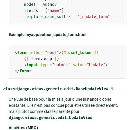
model
=
Author
fields
=
[
"name"
]
template_name_suffix
=
"_update_form"
Exemple myapp/author_update_form.html
:
<
form
method
=
"post"
>
{%
csrf_token
%}
{{
form.as_p
}}
<
input
type
=
"submit"
value
=
"Update"
>
</
form
>
class
django.views.generic.edit.
BaseUpdateView
¶
Une vue de base pour la mise à jour d’une instance d’objet
existante. Elle n’est pas conçue pour être utilisée directement,
mais plutôt comme classe parente pour
django.views.generic.edit.UpdateView
.
Ancêtres (MRO)