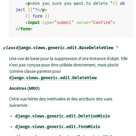
<
p
>
Are you sure you want to delete "
{{
ob
ject
}}
"?
</
p
>
{{
form
}}
<
input
type
=
"submit"
value
=
"Confirm"
>
</
form
>
class
django.views.generic.edit.
BaseDeleteView
¶
Une vue de base pour la suppression d’une instance d’objet. Elle
n’est pas conçue pour être utilisée directement, mais plutôt
comme classe parente pour
django.views.generic.edit.DeleteView
.
Ancêtres (MRO)
Cette vue hérite des méthodes et des attributs des vues
suivantes :
django.views.generic.edit.DeletionMixin
django.views.generic.edit.FormMixin