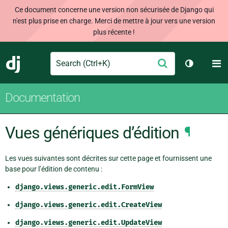
Ce document concerne une version non sécurisée de Django qui
n'est plus prise en charge. Merci de mettre à jour vers une version
plus récente !
Search
M
Envoyer
Django
Changer d
Documentation
Vues génériques d’édition
¶
Les vues suivantes sont décrites sur cette page et fournissent une
base pour l’édition de contenu :
django.views.generic.edit.FormView
django.views.generic.edit.CreateView
django.views.generic.edit.UpdateView