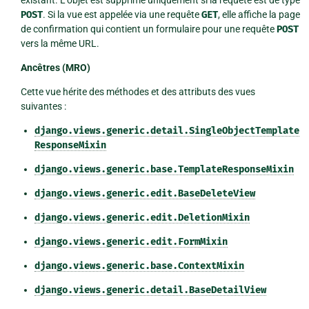
POST
. Si la vue est appelée via une requête
GET
, elle affiche la page
de confirmation qui contient un formulaire pour une requête
POST
vers la même URL.
Ancêtres (MRO)
Cette vue hérite des méthodes et des attributs des vues
suivantes :
django.views.generic.detail.SingleObjectTemplate
ResponseMixin
django.views.generic.base.TemplateResponseMixin
django.views.generic.edit.BaseDeleteView
django.views.generic.edit.DeletionMixin
django.views.generic.edit.FormMixin
django.views.generic.base.ContextMixin
django.views.generic.detail.BaseDetailView