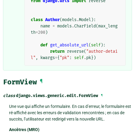
from
django.urls
import
reverse
class
Author
(
models
.
Model
):
name
=
models
.
CharField
(
max_leng
th
=
200
)
def
get_absolute_url
(
self
):
return
reverse
(
"author-detai
l"
,
kwargs
=
{
"pk"
:
self
.
pk
})
FormView
¶
class
django.views.generic.edit.
FormView
¶
Une vue qui affiche un formulaire. En cas d’erreur, le formulaire est
ré-affiché avec les erreurs de validation rencontrées ; en cas de
succès, l’utilisateur est redirigé vers la nouvelle URL.
Ancêtres (MRO)