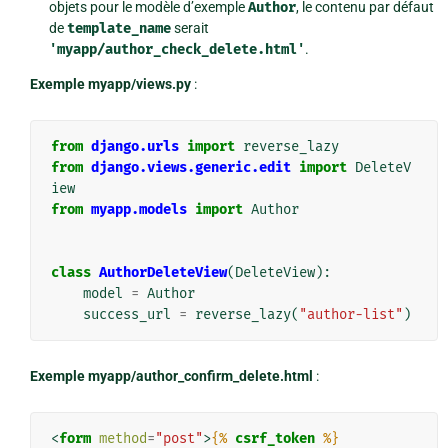
objets pour le modèle d’exemple
Author
, le contenu par défaut
de
template_name
serait
'myapp/author_check_delete.html'
.
Exemple myapp/views.py
:
from
django.urls
import
reverse_lazy
from
django.views.generic.edit
import
DeleteV
iew
from
myapp.models
import
Author
class
AuthorDeleteView
(
DeleteView
):
model
=
Author
success_url
=
reverse_lazy
(
"author-list"
)
Exemple myapp/author_confirm_delete.html
:
<
form
method
=
"post"
>
{%
csrf_token
%}