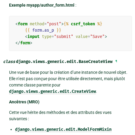
Exemple myapp/author_form.html
:
<
form
method
=
"post"
>
{%
csrf_token
%}
{{
form.as_p
}}
<
input
type
=
"submit"
value
=
"Save"
>
</
form
>
class
django.views.generic.edit.
BaseCreateView
¶
Une vue de base pour la création d’une instance de nouvel objet.
Elle n’est pas conçue pour être utilisée directement, mais plutôt
comme classe parente pour
django.views.generic.edit.CreateView
.
Ancêtres (MRO)
Cette vue hérite des méthodes et des attributs des vues
suivantes :
django.views.generic.edit.ModelFormMixin