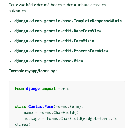
Cette vue hérite des méthodes et des attributs des vues
suivantes :
django.views.generic.base.TemplateResponseMixin
django.views.generic.edit.BaseFormView
django.views.generic.edit.FormMixin
django.views.generic.edit.ProcessFormView
django.views.generic.base.View
Exemple myapp/forms.py
:
from
django
import
forms
class
ContactForm
(
forms
.
Form
):
name
=
forms
.
CharField
()
message
=
forms
.
CharField
(
widget
=
forms
.
Te
xtarea
)