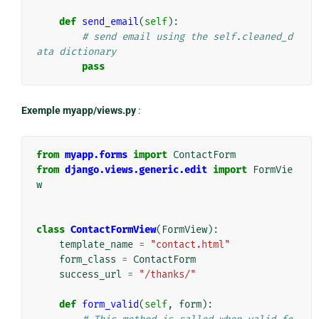
def
send_email
(
self
):
# send email using the self.cleaned_d
ata dictionary
pass
Exemple myapp/views.py
:
from
myapp.forms
import
ContactForm
from
django.views.generic.edit
import
FormVie
w
class
ContactFormView
(
FormView
):
template_name
=
"contact.html"
form_class
=
ContactForm
success_url
=
"/thanks/"
def
form_valid
(
self
,
form
):