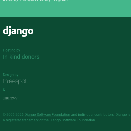
Django
Hosting by
In-kind donors
Design by
&
© 2005-2026
Django Software Foundation
and individual contributors. Django is
a
registered trademark
of the Django Software Foundation.