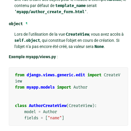
contenu par défaut de
template_name
serait
'myapp/author_create_form.html'
.
object
¶
Lors de l’utilisation de la vue
CreateView
, vous avez accès à
self.object
, qui constitue l’objet en cours de création. Si
l’objet n’a pas encore été créé, sa valeur sera
None
.
Exemple myapp/views.py
:
from
django.views.generic.edit
import
CreateV
iew
from
myapp.models
import
Author
class
AuthorCreateView
(
CreateView
):
model
=
Author
fields
=
[
"name"
]