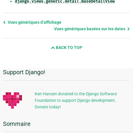
django.views.generic.detail.BaseDetailView
Previous
Vues génériques d’affichage
page
Vues génériques basées sur les dates
and
next
BACK TO TOP
page
Support Django!
Informations
supplémentaires
Ken Hansen donated to the Django Software
Foundation to support Django development.
Donate today!
Sommaire