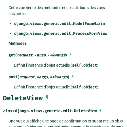
Cette vue hérite des méthodes et des attributs des vues
suivantes :
django.views.generic.edit.ModelFormMixin
django.views.generic.edit.ProcessFormView
Méthodes
get
(
request
,
*
args
,
**
kwargs
)
¶
Définit l’instance d’objet actuelle (
self.object
).
post
(
request
,
*
args
,
**
kwargs
)
¶
Définit l’instance d’objet actuelle (
self.object
).
DeleteView
¶
class
django.views.generic.edit.
DeleteView
¶
Une vue qui affiche une page de confirmation et supprime un objet
existant. L’objet est supprimé uniquement si la requête est de type