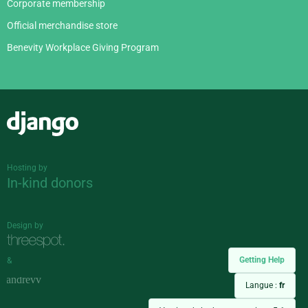
Corporate membership
Official merchandise store
Benevity Workplace Giving Program
Django
Hosting by
In-kind donors
Design by
Getting Help
&
Langue :
fr