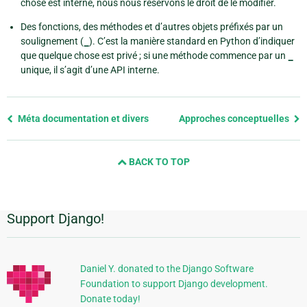
chose est interne, nous nous réservons le droit de le modifier.
Des fonctions, des méthodes et d’autres objets préfixés par un
soulignement (
_
). C’est la manière standard en Python d’indiquer
que quelque chose est privé ; si une méthode commence par un
_
unique, il s’agit d’une API interne.
Previous
Méta documentation et divers
Approches conceptuelles
page
and
BACK TO TOP
next
page
Support Django!
Informations
supplémentaires
Daniel Y. donated to the Django Software
Foundation to support Django development.
Donate today!