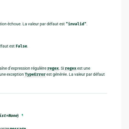
ation échoue. La valeur par défaut est
"invalid"
.
éfaut est
False
.
haîne d’expression régulière
regex
. Si
regex
est une
 une exception
TypeError
est générée. La valeur par défaut
ist
=
None
)
¶
charge
message
.