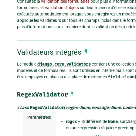
Consultez la
validation des formulaires
pour plus d’informations
formulaires, et
validation d’objets
sur leur manière d’être exécut
exécutés automatiquement lorsque vous enregistrez un modèle, 
applique les validateurs sur tous les champs inclus dans le form
plus d’informations sur la manière dont la validation des modèle
Validateurs intégrés
¶
Le module
django.core.validators
contient une collection
modèles et de formulaires. Ils sont utilisés en interne mais son
être employés en plus ou à la place de méthodes
field.clean
RegexValidator
¶
class
RegexValidator
(
regex
=
None
,
message
=
None
,
code
=
Paramètres:
regex
– Si différent de
None
, surchar
ou une expression régulière précompil