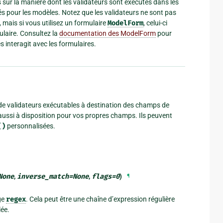
 sur la manière dont les validateurs sont exécutés dans les
és pour les modèles. Notez que les validateurs ne sont pas
mais si vous utilisez un formulaire
ModelForm
, celui-ci
ulaire. Consultez la
documentation des ModelForm
pour
s interagit avec les formulaires.
 de validateurs exécutables à destination des champs de
t aussi à disposition pour vos propres champs. Ils peuvent
()
personnalisées.
None
,
inverse_match
=
None
,
flags
=
0
)
¶
ge
regex
. Cela peut être une chaîne d’expression régulière
ée.