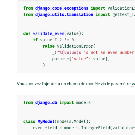
from
django.core.exceptions
import
ValidationE
from
django.utils.translation
import
gettext_l
def
validate_even
(
value
):
if
value
%
2
!=
0
:
raise
ValidationError
(
_
(
"
%(value)s
 is not an even number
params
=
{
"value"
:
value
},
)
Vous pouvez l’ajouter à un champ de modèle via le paramètre
v
from
django.db
import
models
class
MyModel
(
models
.
Model
):
even_field
=
models
.
IntegerField
(
validator