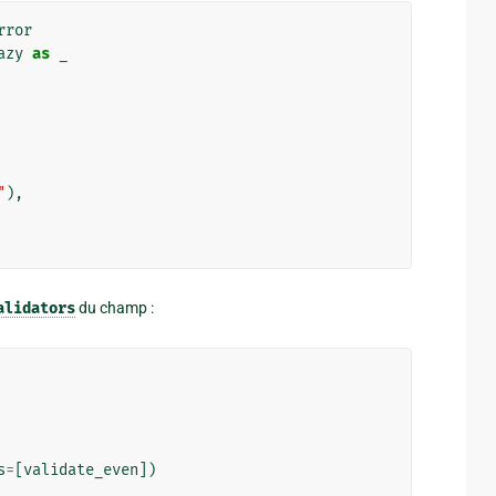
rror
azy
as
_
"
),
alidators
du champ :
s
=
[
validate_even
])