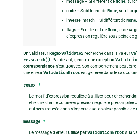
message
– Si différent de
None
, sur
code
– Si différent de
None
, surchar
inverse_match
– Si différent de
None
flags
– Si différent de
None
, surchar
d’expression régulière sous peine de
Un validateur
RegexValidator
recherche dans la valeur
va
re.search()
. Par défaut, génère une exception
Validati
correspondance
n’est trouvée. Son comportement peut être 
une erreur
ValidationError
est générée dans le cas où u
regex
¶
Le motif d’expression régulière à utiliser pour chercher da
être une chaîne ou une expression régulière précompilée 
qui sera trouvée dans n’importe quelle valeur possible de
message
¶
Le message d’erreur utilisé par
ValidationError
si la 