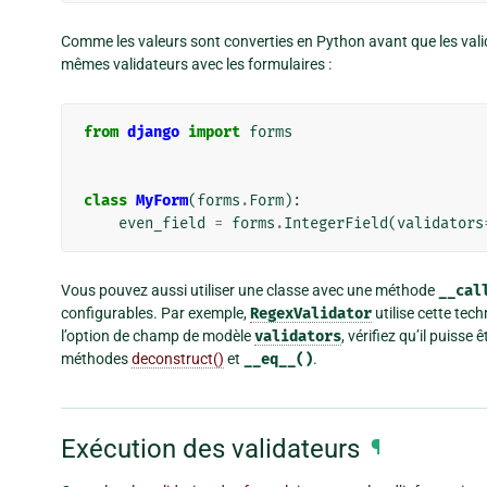
Comme les valeurs sont converties en Python avant que les vali
mêmes validateurs avec les formulaires :
from
django
import
forms
class
MyForm
(
forms
.
Form
):
even_field
=
forms
.
IntegerField
(
validators
Vous pouvez aussi utiliser une classe avec une méthode
__cal
configurables. Par exemple,
RegexValidator
utilise cette tech
l’option de champ de modèle
validators
, vérifiez qu’il puisse 
méthodes
deconstruct()
et
__eq__()
.
Exécution des validateurs
¶