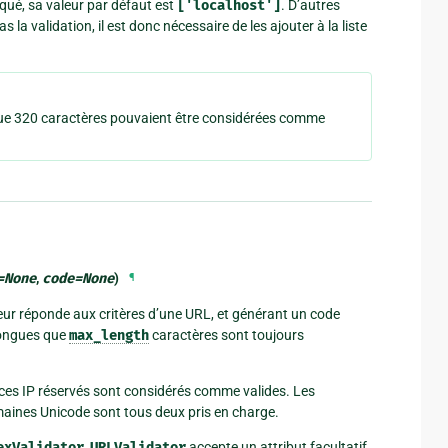
iqué, sa valeur par défaut est
['localhost']
. D’autres
a validation, il est donc nécessaire de les ajouter à la liste
que 320 caractères pouvaient être considérées comme
=
None
,
code
=
None
)
¶
ur réponde aux critères d’une URL, et générant un code
 longues que
max_length
caractères sont toujours
aces IP réservés sont considérés comme valides. Les
omaines Unicode sont tous deux pris en charge.
exValidator
,
URLValidator
accepte un attribut facultatif