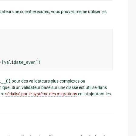
dateurs ne soient exécutés, vous pouvez même utiliser les
=
[
validate_even
])
l__()
pour des validateurs plus complexes ou
nique. Si un validateur basé sur une classe est utilisé dans
être
sérialisé par le système des migrations
en lui ajoutant les