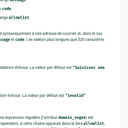
ge
code
.
harge
allowlist
.
 syntaxiquement à une adresse de courriel, et, dans le cas
ssage
et
code
. Les valeurs plus longues que 320 caractères
validation échoue. La valeur par défaut est
"Saisissez
une
ation échoue. La valeur par défaut est
"invalid"
.
e expression régulière (l’attribut
domain_regex
) est
 Cependant, si cette chaîne apparaît dans la liste
allowlist
,