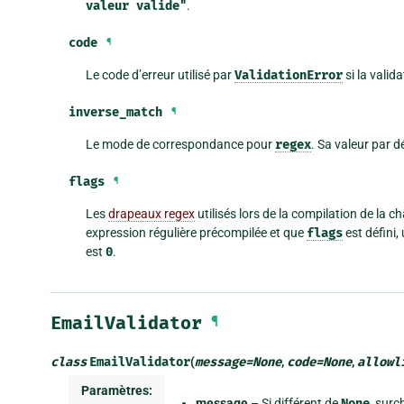
valeur
valide"
.
code
¶
Le code d’erreur utilisé par
ValidationError
si la valid
inverse_match
¶
Le mode de correspondance pour
regex
. Sa valeur par d
flags
¶
Les
drapeaux regex
utilisés lors de la compilation de la c
expression régulière précompilée et que
flags
est défini,
est
0
.
EmailValidator
¶
class
EmailValidator
(
message
=
None
,
code
=
None
,
allowl
Paramètres:
message
– Si différent de
None
, sur