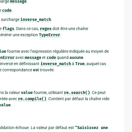
charge
message
.
ge
code
.
, surcharge
inverse_match
.
ge
flags
. Dans ce cas,
regex
doit être une chaîne
 générer une exception
TypeError
.
lue
fournie avec l’expression régulière indiquée au moyen de
onError
avec
message
et
code
quand
aucune
inversé en définissant
inverse_match
à
True
, auquel cas
ne correspondance
est
trouvée.
ns la valeur
value
fournie, utilisant
re.search()
. Ce peut
créée avec
re.compile()
. Contient par défaut la chaîne vide
value
.
validation échoue. La valeur par défaut est
"Saisissez
une