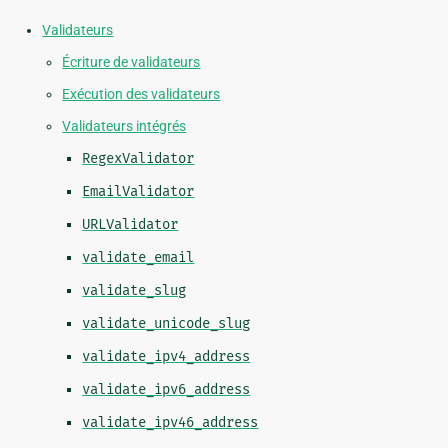
Validateurs
Écriture de validateurs
Exécution des validateurs
Validateurs intégrés
RegexValidator
EmailValidator
URLValidator
validate_email
validate_slug
validate_unicode_slug
validate_ipv4_address
validate_ipv6_address
validate_ipv46_address