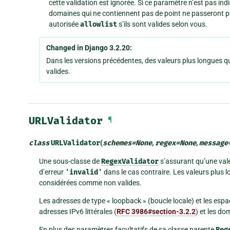
cette validation est ignorée. Si ce paramètre n’est pas ind
domaines qui ne contiennent pas de point ne passeront pas l
autorisée
allowlist
s’ils sont valides selon vous.
Changed in Django 3.2.20:
Dans les versions précédentes, des valeurs plus longues 
valides.
URLValidator
¶
class
URLValidator
(
schemes
=
None
,
regex
=
None
,
message
Une sous-classe de
RegexValidator
s’assurant qu’une vale
d’erreur
'invalid'
dans le cas contraire. Les valeurs plus
considérées comme non valides.
Les adresses de type « loopback » (boucle locale) et les esp
adresses IPv6 littérales (
RFC 3986#section-3.2.2
) et les d
En plus des paramètres facultatifs de sa classe parente
Reg