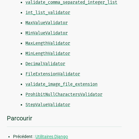
validate_comma_separated_integer_list
int_list_validator
MaxValueValidator
MinValueValidator
MaxLengthValidator
MinLengthValidator
DecimalValidator
FileExtensionValidator
validate_image_file_extension
ProhibitNullCharactersValidator
StepValueValidator
Parcourir
Précédent :
Utilitaires Django