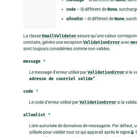
code
– Si différent de
None
, surchar
allowlist
– Si différent de
None
, surc
La classe
EmailValidator
assure qu’une valeur correspond
contraire, génère une exception
ValidationError
avec
me
sont toujours considérées comme non valides.
message
¶
Le message d’erreur utilisé par
ValidationError
si la 
adresse
de
courriel
valide"
.
code
¶
Le code d’erreur utilisé par
ValidationError
si la valid
allowlist
¶
Liste autorisée de domaines de messagerie. Par défaut, un
utilisée pour valider tout ce qui apparaît après le signe
@
.