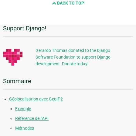
BACK TO TOP
next
page
Support Django!
Informations
supplémentaires
Gerardo Thomas donated to the Django
Software Foundation to support Django
development. Donate today!
Sommaire
Géolocalisation avec GeoIP2
Exemple
Référence de l’API
Méthodes