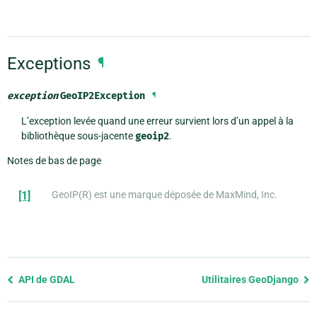
Exceptions
¶
exception
GeoIP2Exception
¶
L’exception levée quand une erreur survient lors d’un appel à la
bibliothèque sous-jacente
geoip2
.
Notes de bas de page
[1]
GeoIP(R) est une marque déposée de MaxMind, Inc.
Previous
API de GDAL
Utilitaires GeoDjango
page
and