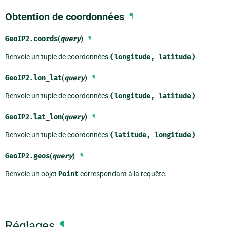
Obtention de coordonnées
¶
GeoIP2.
coords
(
query
)
¶
Renvoie un tuple de coordonnées
(longitude,
latitude)
.
GeoIP2.
lon_lat
(
query
)
¶
Renvoie un tuple de coordonnées
(longitude,
latitude)
.
GeoIP2.
lat_lon
(
query
)
¶
Renvoie un tuple de coordonnées
(latitude,
longitude)
.
GeoIP2.
geos
(
query
)
¶
Renvoie un objet
Point
correspondant à la requête.
Réglages
¶