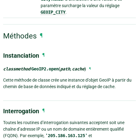
paramètre surcharge la valeur du réglage
GEOIP_CITY
.
Méthodes
¶
Instanciation
¶
classmethod
GeoIP2.
open
(
path
,
cache
)
¶
Cette méthode de classe crée une instance d’objet GeoIP à partir du
chemin de base de données indiqué et du réglage de cache.
Interrogation
¶
Toutes les routines d’interrogation suivantes acceptent soit une
chaîne d’adresse IP ou un nom de domaine entièrement qualifié
(FQDN). Par exemple,
'205.186.163.125'
et