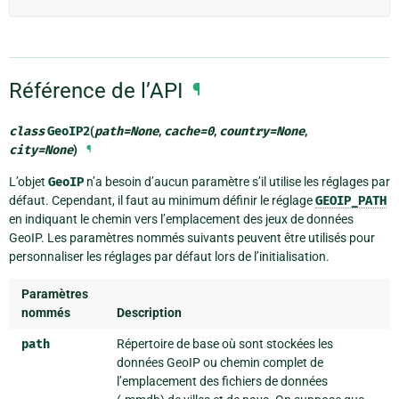
Référence de l’API
¶
class
GeoIP2
(
path
=
None
,
cache
=
0
,
country
=
None
,
city
=
None
)
¶
L’objet
GeoIP
n’a besoin d’aucun paramètre s’il utilise les réglages par
défaut. Cependant, il faut au minimum définir le réglage
GEOIP_PATH
en indiquant le chemin vers l’emplacement des jeux de données
GeoIP. Les paramètres nommés suivants peuvent être utilisés pour
personnaliser les réglages par défaut lors de l’initialisation.
Paramètres
nommés
Description
path
Répertoire de base où sont stockées les
données GeoIP ou chemin complet de
l’emplacement des fichiers de données