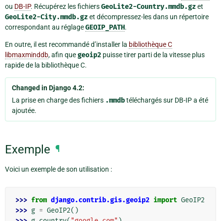
ou
DB-IP
. Récupérez les fichiers
GeoLite2-Country.mmdb.gz
et
GeoLite2-City.mmdb.gz
et décompressez-les dans un répertoire
correspondant au réglage
GEOIP_PATH
.
En outre, il est recommandé d’installer la
bibliothèque C
libmaxminddb
, afin que
geoip2
puisse tirer parti de la vitesse plus
rapide de la bibliothèque C.
Changed in Django 4.2:
La prise en charge des fichiers
.mmdb
téléchargés sur DB-IP a été
ajoutée.
Exemple
¶
Voici un exemple de son utilisation :
>>> 
from
django.contrib.gis.geoip2
import
GeoIP2
>>> 
g
=
GeoIP2
()
>>> 
g
.
country
(
"google.com"
)