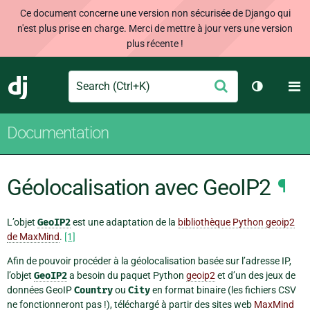
Ce document concerne une version non sécurisée de Django qui
n'est plus prise en charge. Merci de mettre à jour vers une version
plus récente !
Search
M
Envoyer
Django
Changer d
Documentation
Géolocalisation avec GeoIP2
¶
L’objet
GeoIP2
est une adaptation de la
bibliothèque Python geoip2
de MaxMind
.
[1]
Afin de pouvoir procéder à la géolocalisation basée sur l’adresse IP,
l’objet
GeoIP2
a besoin du paquet Python
geoip2
et d’un des jeux de
données GeoIP
Country
ou
City
en format binaire (les fichiers CSV
ne fonctionneront pas !), téléchargé à partir des sites web
MaxMind