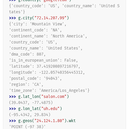
{'country_code': 'US', 'country_name': 'United S
tates'}
>>> 
g
.
city
(
"72.14.207.99"
)
{'city': 'Mountain View',
'continent_code': 'NA',
'continent_name': 'North America',
'country_code': 'US',
'country_name': 'United States',
'dma_code': 807,
'is_in_european_union': False,
'latitude': 37.419200897216797,
'longitude': -122.05740356445312,
'postal_code': '94043',
'region': 'CA',
'time_zone': 'America/Los_Angeles'}
>>> 
g
.
lat_lon
(
"salon.com"
)
(39.0437, -77.4875)
>>> 
g
.
lon_lat
(
"uh.edu"
)
(-95.4342, 29.834)
>>> 
g
.
geos
(
"24.124.1.80"
)
.
wkt
'POINT (-97 38)'