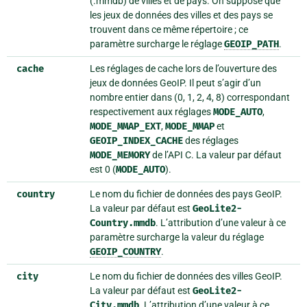
(.mmdb) de villes et de pays. On suppose que
les jeux de données des villes et des pays se
trouvent dans ce même répertoire ; ce
paramètre surcharge le réglage
GEOIP_PATH
.
cache
Les réglages de cache lors de l’ouverture des
jeux de données GeoIP. Il peut s’agir d’un
nombre entier dans (0, 1, 2, 4, 8) correspondant
respectivement aux réglages
MODE_AUTO
,
MODE_MMAP_EXT
,
MODE_MMAP
et
GEOIP_INDEX_CACHE
des réglages
MODE_MEMORY
de l’API C. La valeur par défaut
est 0 (
MODE_AUTO
).
country
Le nom du fichier de données des pays GeoIP.
La valeur par défaut est
GeoLite2-
Country.mmdb
. L’attribution d’une valeur à ce
paramètre surcharge la valeur du réglage
GEOIP_COUNTRY
.
city
Le nom du fichier de données des villes GeoIP.
La valeur par défaut est
GeoLite2-
City.mmdb
. L’attribution d’une valeur à ce