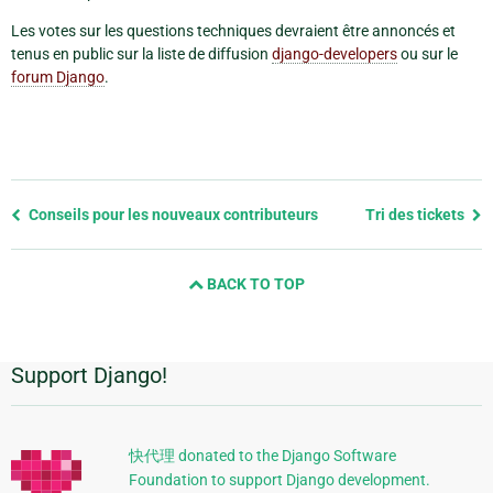
Les votes sur les questions techniques devraient être annoncés et
tenus en public sur la liste de diffusion
django-developers
ou sur le
forum Django
.
Previous
Conseils pour les nouveaux contributeurs
Tri des tickets
page
and
BACK TO TOP
next
page
Support Django!
Informations
supplémentaires
快代理 donated to the Django Software
Foundation to support Django development.