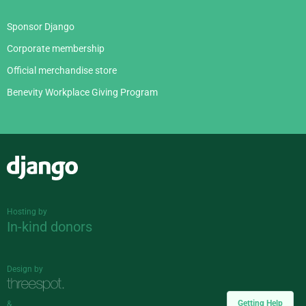
Sponsor Django
Corporate membership
Official merchandise store
Benevity Workplace Giving Program
Django
Hosting by
In-kind donors
Design by
Getting Help
&