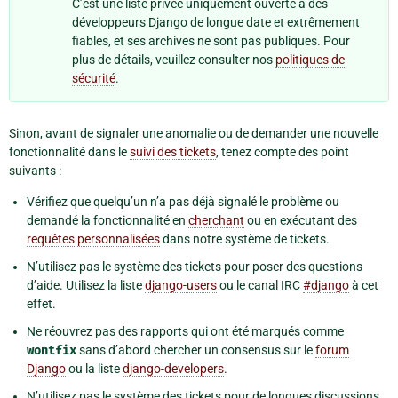
C’est une liste privée uniquement ouverte à des
développeurs Django de longue date et extrêmement
fiables, et ses archives ne sont pas publiques. Pour
plus de détails, veuillez consulter nos
politiques de
sécurité
.
Sinon, avant de signaler une anomalie ou de demander une nouvelle
fonctionnalité dans le
suivi des tickets
, tenez compte des point
suivants :
Vérifiez que quelqu’un n’a pas déjà signalé le problème ou
demandé la fonctionnalité en
cherchant
ou en exécutant des
requêtes personnalisées
dans notre système de tickets.
N’utilisez pas le système des tickets pour poser des questions
d’aide. Utilisez la liste
django-users
ou le canal IRC
#django
à cet
effet.
Ne réouvrez pas des rapports qui ont été marqués comme
wontfix
sans d’abord chercher un consensus sur le
forum
Django
ou la liste
django-developers
.
N’utilisez pas le système des tickets pour de longues discussions,