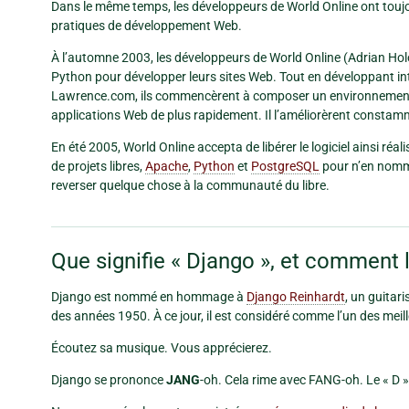
Dans le même temps, les développeurs de World Online ont toujo
pratiques de développement Web.
À l’automne 2003, les développeurs de World Online (Adrian Ho
Python pour développer leurs sites Web. Tout en développant int
Lawrence.com, ils commencèrent à composer un environnement 
applications Web de plus rapidement. Il l’améliorèrent consta
En été 2005, World Online accepta de libérer le logiciel ainsi ré
de projets libres,
Apache
,
Python
et
PostgreSQL
pour n’en nomm
reverser quelque chose à la communauté du libre.
Que signifie « Django », et comment 
Django est nommé en hommage à
Django Reinhardt
, un guitar
des années 1950. À ce jour, il est considéré comme l’un des meill
Écoutez sa musique. Vous apprécierez.
Django se prononce
JANG
-oh. Cela rime avec FANG-oh. Le « D » 