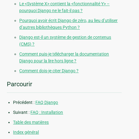
Le <Système X> contient la <fonctionnalité Y> –
pourquoi Django ne le fait-il pas ?
Pourquoi avoir écrit Django de zéro, au lieu d’utiliser
d’autres bibliothèques Python ?
Django est-il un système de gestion de contenus
(CMS) ?
Comment puis-je télécharger la documentation
Django pour la lire hors ligne ?
Comment dois-je citer Django ?
Parcourir
Précédent :
FAQ Django
Suivant :
FAQ : Installation
Table des matières
Index général