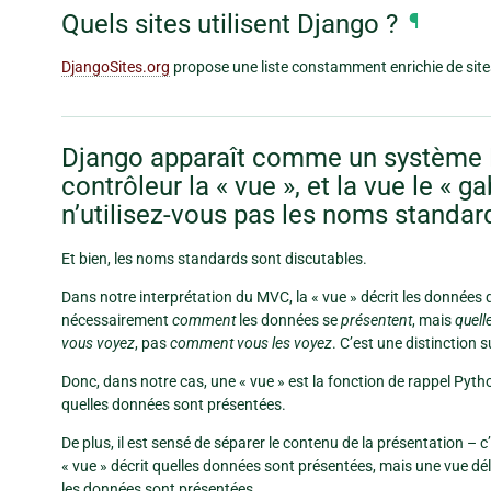
Quels sites utilisent Django ?
¶
DjangoSites.org
propose une liste constamment enrichie de site
Django apparaît comme un système 
contrôleur la « vue », et la vue le « g
n’utilisez-vous pas les noms standar
Et bien, les noms standards sont discutables.
Dans notre interprétation du MVC, la « vue » décrit les données qu
nécessairement
comment
les données se
présentent
, mais
quell
vous voyez
, pas
comment vous les voyez
. C’est une distinction s
Donc, dans notre cas, une « vue » est la fonction de rappel Pyt
quelles données sont présentées.
De plus, il est sensé de séparer le contenu de la présentation – c
« vue » décrit quelles données sont présentées, mais une vue dé
les données sont présentées.