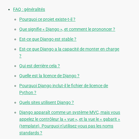
FAQ : généralités
Pourquoi ce projet existe-t-il ?
Que signifie « Django », et comment le prononcer ?
Est-ce que Django est stable ?
Est-ce que Django a la capacité de monter en charge
?
Qui est derrière cela ?
Quelle est la licence de Django ?
Pourquoi Django inclut-il le fichier de licence de
Python ?
Quels sites utilisent Django ?
Django apparaît comme un système MVC, mais vous
appelez le contrôleur la « vue », et la vue le « gabarit »
(template). Pourquoi n’utilisez-vous pas les noms
standards ?