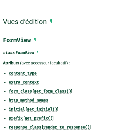
Vues d’édition
¶
FormView
¶
class
FormView
¶
Attributs
(avec accesseur facultatif) :
content_type
extra_context
form_class
[
get_form_class()
]
http_method_names
initial
[
get_initial()
]
prefix
[
get_prefix()
]
response_class
[
render_to_response()
]