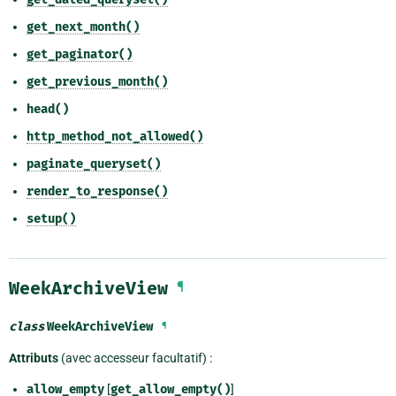
get_next_month()
get_paginator()
get_previous_month()
head()
http_method_not_allowed()
paginate_queryset()
render_to_response()
setup()
WeekArchiveView
¶
class
WeekArchiveView
¶
Attributs
(avec accesseur facultatif) :
allow_empty
[
get_allow_empty()
]