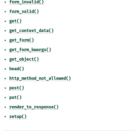
form_invalid()
form_valid()
get()
get_context_data()
get_form()
get_form_kwargs()
get_object()
head()
http_method_not_allowed()
post()
put()
render_to_response()
setup()