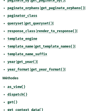
paginate_by
[
get_paginate_by()
]
paginate_orphans
[
get_paginate_orphans()
]
paginator_class
queryset
[
get_queryset()
]
response_class
[
render_to_response()
]
template_engine
template_name
[
get_template_names()
]
template_name_suffix
year
[
get_year()
]
year_format
[
get_year_format()
]
Méthodes
as_view()
dispatch()
get()
get_context_data()