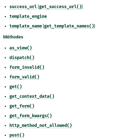
success_url
[
get_success_url()
]
template_engine
template_name
[
get_template_names()
]
Méthodes
as_view()
dispatch()
form_invalid()
form_valid()
get()
get_context_data()
get_form()
get_form_kwargs()
http_method_not_allowed()
post()