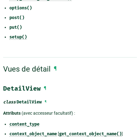
options()
post()
put()
setup()
Vues de détail
¶
DetailView
¶
class
DetailView
¶
Attributs
(avec accesseur facultatif) :
content_type
context_object_name
[
get_context_object_name()
]