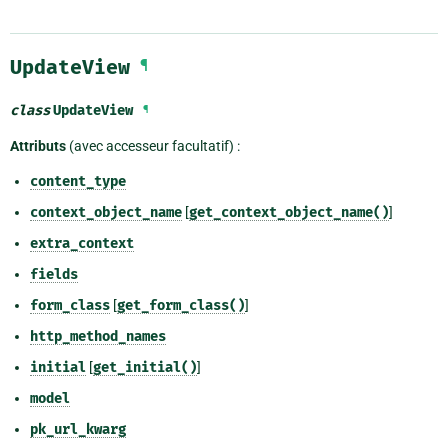
UpdateView
¶
class
UpdateView
¶
Attributs
(avec accesseur facultatif) :
content_type
context_object_name
[
get_context_object_name()
]
extra_context
fields
form_class
[
get_form_class()
]
http_method_names
initial
[
get_initial()
]
model
pk_url_kwarg