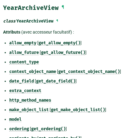
YearArchiveView
¶
class
YearArchiveView
¶
Attributs
(avec accesseur facultatif) :
allow_empty
[
get_allow_empty()
]
allow_future
[
get_allow_future()
]
content_type
context_object_name
[
get_context_object_name()
]
date_field
[
get_date_field()
]
extra_context
http_method_names
make_object_list
[
get_make_object_list()
]
model
ordering
[
get_ordering()
]