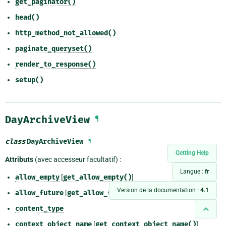
get_paginator()
head()
http_method_not_allowed()
paginate_queryset()
render_to_response()
setup()
DayArchiveView
¶
class
DayArchiveView
¶
Getting Help
Attributs
(avec accesseur facultatif) :
Langue :
fr
allow_empty
[
get_allow_empty()
]
Version de la documentation :
4.1
allow_future
[
get_allow_future()
]
content_type
context_object_name
[
get_context_object_name()
]