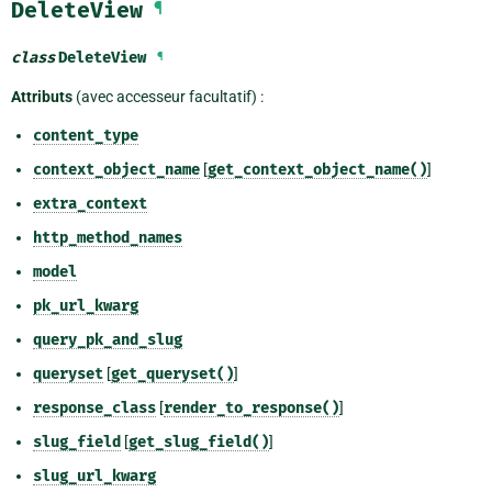
DeleteView
¶
class
DeleteView
¶
Attributs
(avec accesseur facultatif) :
content_type
context_object_name
[
get_context_object_name()
]
extra_context
http_method_names
model
pk_url_kwarg
query_pk_and_slug
queryset
[
get_queryset()
]
response_class
[
render_to_response()
]
slug_field
[
get_slug_field()
]
slug_url_kwarg