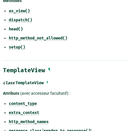
Méthodes
as_view()
dispatch()
head()
http_method_not_allowed()
setup()
TemplateView
¶
class
TemplateView
¶
Attributs
(avec accesseur facultatif) :
content_type
extra_context
http_method_names
response_class
[
render_to_response()
]