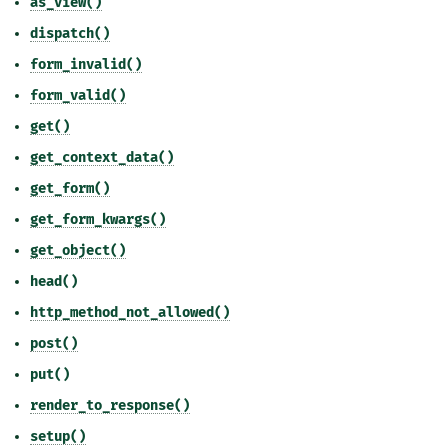
as_view()
dispatch()
form_invalid()
form_valid()
get()
get_context_data()
get_form()
get_form_kwargs()
get_object()
head()
http_method_not_allowed()
post()
put()
render_to_response()
setup()