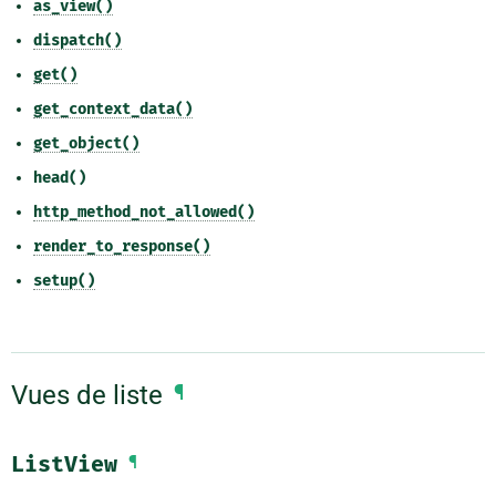
as_view()
dispatch()
get()
get_context_data()
get_object()
head()
http_method_not_allowed()
render_to_response()
setup()
Vues de liste
¶
ListView
¶