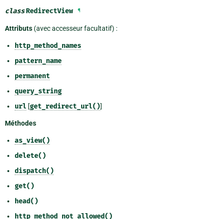
class
RedirectView
¶
Attributs
(avec accesseur facultatif) :
http_method_names
pattern_name
permanent
query_string
url
[
get_redirect_url()
]
Méthodes
as_view()
delete()
dispatch()
get()
head()
http_method_not_allowed()