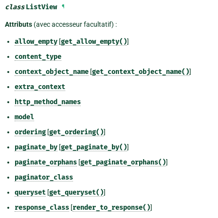
class
ListView
¶
Attributs
(avec accesseur facultatif) :
allow_empty
[
get_allow_empty()
]
content_type
context_object_name
[
get_context_object_name()
]
extra_context
http_method_names
model
ordering
[
get_ordering()
]
paginate_by
[
get_paginate_by()
]
paginate_orphans
[
get_paginate_orphans()
]
paginator_class
queryset
[
get_queryset()
]
response_class
[
render_to_response()
]