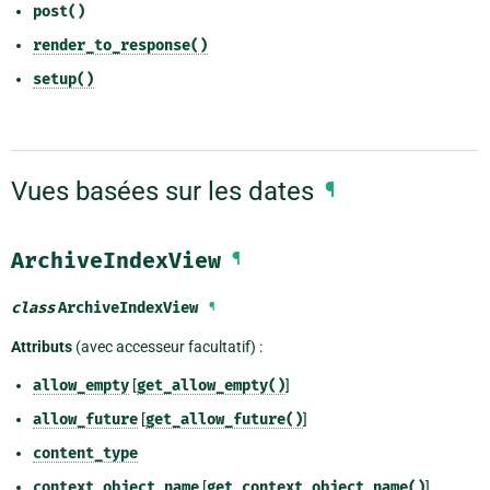
post()
render_to_response()
setup()
Vues basées sur les dates
¶
ArchiveIndexView
¶
class
ArchiveIndexView
¶
Attributs
(avec accesseur facultatif) :
allow_empty
[
get_allow_empty()
]
allow_future
[
get_allow_future()
]
content_type
context_object_name
[
get_context_object_name()
]