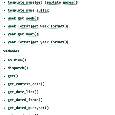
template_name
[
get_template_names()
]
template_name_suffix
week
[
get_week()
]
week_format
[
get_week_format()
]
year
[
get_year()
]
year_format
[
get_year_format()
]
Méthodes
as_view()
dispatch()
get()
get_context_data()
get_date_list()
get_dated_items()
get_dated_queryset()