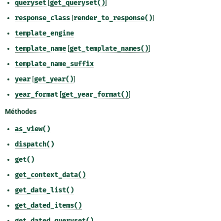
queryset
[
get_queryset()
]
response_class
[
render_to_response()
]
template_engine
template_name
[
get_template_names()
]
template_name_suffix
year
[
get_year()
]
year_format
[
get_year_format()
]
Méthodes
as_view()
dispatch()
get()
get_context_data()
get_date_list()
get_dated_items()
get_dated_queryset()