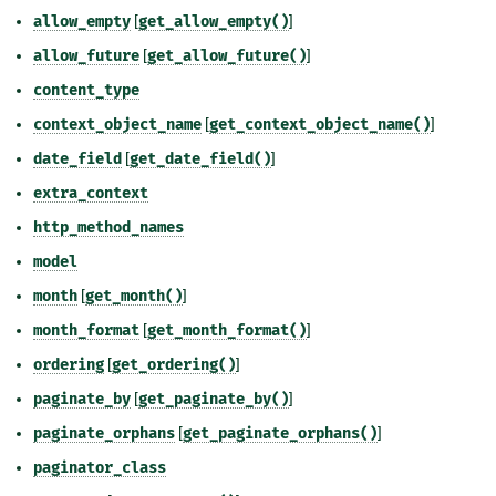
allow_empty
[
get_allow_empty()
]
allow_future
[
get_allow_future()
]
content_type
context_object_name
[
get_context_object_name()
]
date_field
[
get_date_field()
]
extra_context
http_method_names
model
month
[
get_month()
]
month_format
[
get_month_format()
]
ordering
[
get_ordering()
]
paginate_by
[
get_paginate_by()
]
paginate_orphans
[
get_paginate_orphans()
]
paginator_class