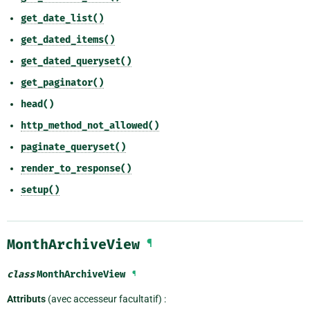
get_date_list()
get_dated_items()
get_dated_queryset()
get_paginator()
head()
http_method_not_allowed()
paginate_queryset()
render_to_response()
setup()
MonthArchiveView
¶
class
MonthArchiveView
¶
Attributs
(avec accesseur facultatif) :