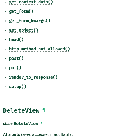
get_context_data()
get_form()
get_form_kwargs()
get_object()
head()
http_method_not_allowed()
post()
put()
render_to_response()
setup()
DeleteView
¶
class
DeleteView
¶
Attributs
(avec accesseur facultatif) :