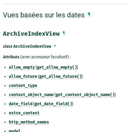
Vues basées sur les dates
¶
ArchiveIndexView
¶
class
ArchiveIndexView
¶
Attributs
(avec accesseur facultatif) :
allow_empty
[
get_allow_empty()
]
allow_future
[
get_allow_future()
]
content_type
context_object_name
[
get_context_object_name()
]
date_field
[
get_date_field()
]
extra_context
http_method_names
model