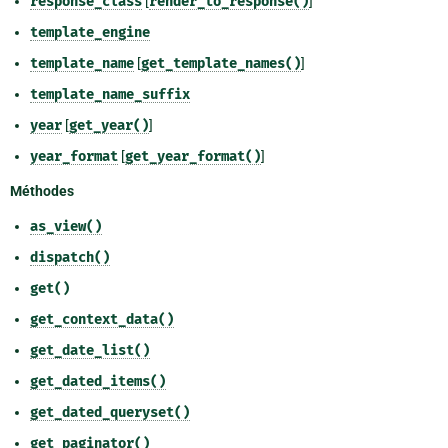
response_class
[
render_to_response()
]
template_engine
template_name
[
get_template_names()
]
template_name_suffix
year
[
get_year()
]
year_format
[
get_year_format()
]
Méthodes
as_view()
dispatch()
get()
get_context_data()
get_date_list()
get_dated_items()
get_dated_queryset()
get_paginator()