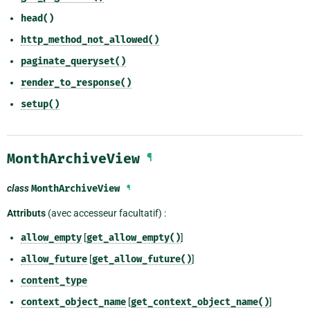
head()
http_method_not_allowed()
paginate_queryset()
render_to_response()
setup()
MonthArchiveView
¶
class
MonthArchiveView
¶
Attributs
(avec accesseur facultatif) :
allow_empty
[
get_allow_empty()
]
allow_future
[
get_allow_future()
]
content_type
context_object_name
[
get_context_object_name()
]