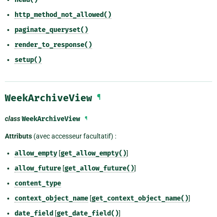
http_method_not_allowed()
paginate_queryset()
render_to_response()
setup()
WeekArchiveView
¶
class
WeekArchiveView
¶
Attributs
(avec accesseur facultatif) :
allow_empty
[
get_allow_empty()
]
allow_future
[
get_allow_future()
]
content_type
context_object_name
[
get_context_object_name()
]
date_field
[
get_date_field()
]