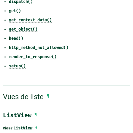
dispatch()
get()
get_context_data()
get_object()
head()
http_method_not_allowed()
render_to_response()
setup()
Vues de liste
¶
ListView
¶
class
ListView
¶