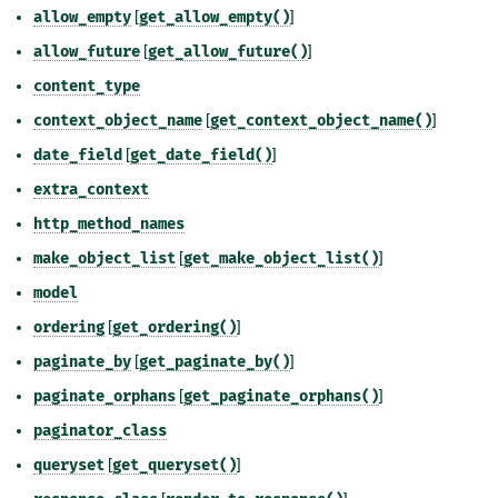
allow_empty
[
get_allow_empty()
]
allow_future
[
get_allow_future()
]
content_type
context_object_name
[
get_context_object_name()
]
date_field
[
get_date_field()
]
extra_context
http_method_names
make_object_list
[
get_make_object_list()
]
model
ordering
[
get_ordering()
]
paginate_by
[
get_paginate_by()
]
paginate_orphans
[
get_paginate_orphans()
]
paginator_class
queryset
[
get_queryset()
]