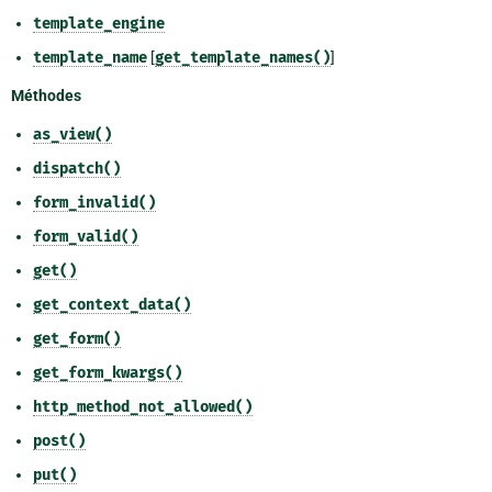
template_engine
template_name
[
get_template_names()
]
Méthodes
as_view()
dispatch()
form_invalid()
form_valid()
get()
get_context_data()
get_form()
get_form_kwargs()
http_method_not_allowed()
post()
put()