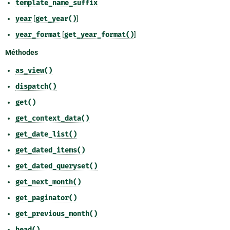
template_name_suffix
year
[
get_year()
]
year_format
[
get_year_format()
]
Méthodes
as_view()
dispatch()
get()
get_context_data()
get_date_list()
get_dated_items()
get_dated_queryset()
get_next_month()
get_paginator()
get_previous_month()
head()