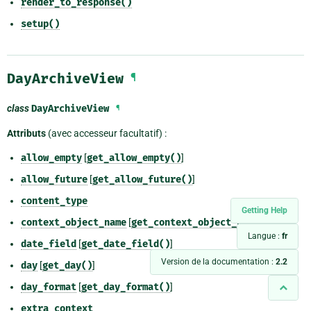
render_to_response()
setup()
DayArchiveView
¶
class
DayArchiveView
¶
Attributs
(avec accesseur facultatif) :
allow_empty
[
get_allow_empty()
]
allow_future
[
get_allow_future()
]
content_type
Getting Help
context_object_name
[
get_context_object_name()
]
Langue :
fr
date_field
[
get_date_field()
]
Version de la documentation :
2.2
day
[
get_day()
]
day_format
[
get_day_format()
]
extra_context