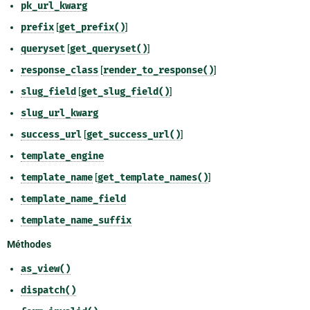
pk_url_kwarg
prefix
[
get_prefix()
]
queryset
[
get_queryset()
]
response_class
[
render_to_response()
]
slug_field
[
get_slug_field()
]
slug_url_kwarg
success_url
[
get_success_url()
]
template_engine
template_name
[
get_template_names()
]
template_name_field
template_name_suffix
Méthodes
as_view()
dispatch()