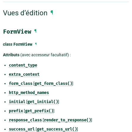
Vues d’édition
¶
FormView
¶
class
FormView
¶
Attributs
(avec accesseur facultatif) :
content_type
extra_context
form_class
[
get_form_class()
]
http_method_names
initial
[
get_initial()
]
prefix
[
get_prefix()
]
response_class
[
render_to_response()
]
success_url
[
get_success_url()
]