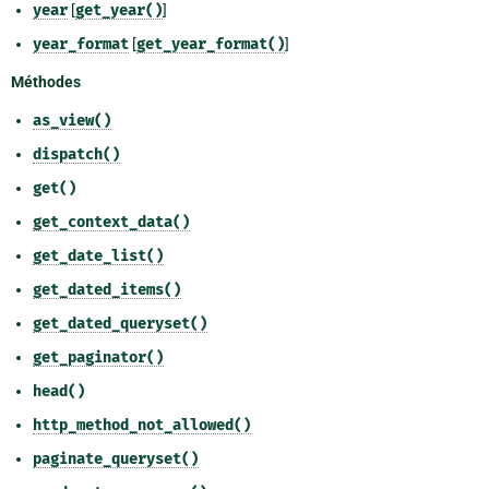
year
[
get_year()
]
year_format
[
get_year_format()
]
Méthodes
as_view()
dispatch()
get()
get_context_data()
get_date_list()
get_dated_items()
get_dated_queryset()
get_paginator()
head()
http_method_not_allowed()
paginate_queryset()