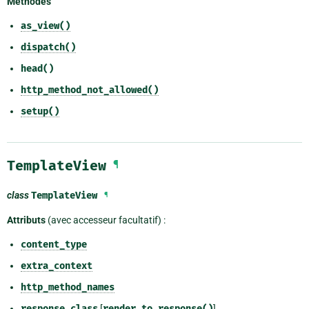
Méthodes
as_view()
dispatch()
head()
http_method_not_allowed()
setup()
TemplateView
¶
class
TemplateView
¶
Attributs
(avec accesseur facultatif) :
content_type
extra_context
http_method_names
response_class
[
render_to_response()
]