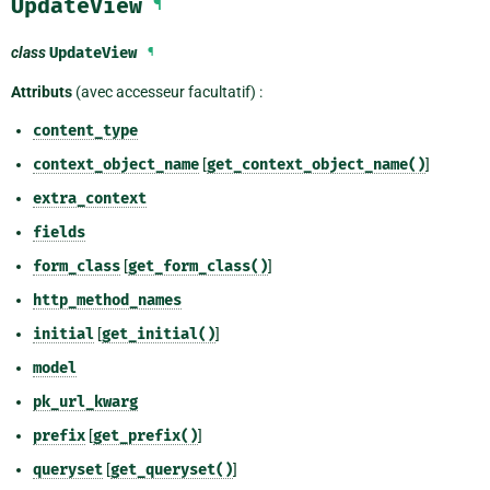
UpdateView
¶
class
UpdateView
¶
Attributs
(avec accesseur facultatif) :
content_type
context_object_name
[
get_context_object_name()
]
extra_context
fields
form_class
[
get_form_class()
]
http_method_names
initial
[
get_initial()
]
model
pk_url_kwarg
prefix
[
get_prefix()
]
queryset
[
get_queryset()
]