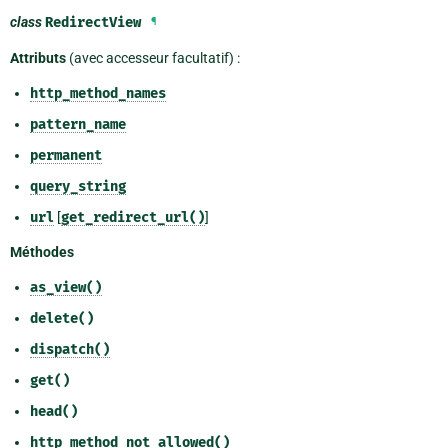
class
RedirectView
¶
Attributs
(avec accesseur facultatif) :
http_method_names
pattern_name
permanent
query_string
url
[
get_redirect_url()
]
Méthodes
as_view()
delete()
dispatch()
get()
head()
http_method_not_allowed()