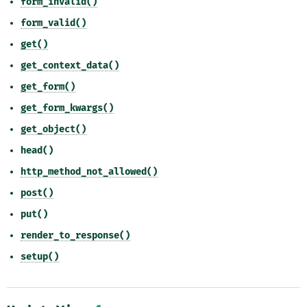
form_invalid()
form_valid()
get()
get_context_data()
get_form()
get_form_kwargs()
get_object()
head()
http_method_not_allowed()
post()
put()
render_to_response()
setup()