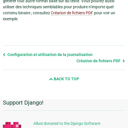
générer tout autre format basé sur du texte. Vous pouvez aussi
utiliser des techniques semblables pour produire n’importe quel
contenu binaire ; consultez
Création de fichiers PDF
pour voir un
exemple.
Previous
Configuration et utilisation de la journalisation
page
Création de fichiers PDF
and
next
BACK TO TOP
page
Support Django!
Informations
supplémentaires
Alluxi donated to the Django Software