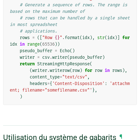
# Generate a sequence of rows. The range is 
based on the maximum number of
# rows that can be handled by a single sheet 
in most spreadsheet
# applications.
rows
=
([
"Row 
{}
"
.
format
(
idx
),
str
(
idx
)]
for
idx
in
range
(
65536
))
pseudo_buffer
=
Echo
()
writer
=
csv
.
writer
(
pseudo_buffer
)
return
StreamingHttpResponse
(
(
writer
.
writerow
(
row
)
for
row
in
rows
),
content_type
=
"text/csv"
,
headers
=
{
'Content-Disposition'
:
'attachm
ent; filename="somefilename.csv"'
},
)
Utilisation du système de gabarits
¶