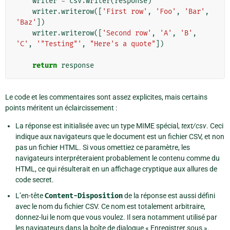
writer
=
csv
.
writer
(
response
)
writer
.
writerow
([
'First row'
,
'Foo'
,
'Bar'
,
'Baz'
])
writer
.
writerow
([
'Second row'
,
'A'
,
'B'
,
'C'
,
'"Testing"'
,
"Here's a quote"
])
return
response
Le code et les commentaires sont assez explicites, mais certains
points méritent un éclaircissement :
La réponse est initialisée avec un type MIME spécial,
text/csv
. Ceci
indique aux navigateurs que le document est un fichier CSV, et non
pas un fichier HTML. Si vous omettiez ce paramètre, les
navigateurs interpréteraient probablement le contenu comme du
HTML, ce qui résulterait en un affichage cryptique aux allures de
code secret.
L’en-tête
Content-Disposition
de la réponse est aussi défini
avec le nom du fichier CSV. Ce nom est totalement arbitraire,
donnez-lui le nom que vous voulez. Il sera notamment utilisé par
les navigateurs dans la boîte de dialogue « Enregistrer sous ».