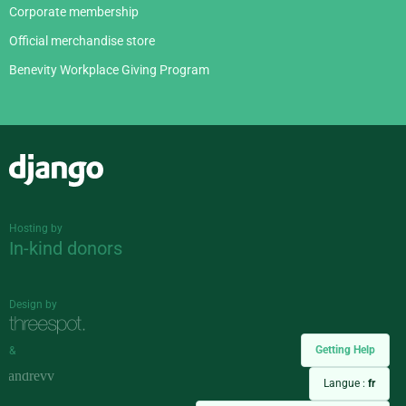
Corporate membership
Official merchandise store
Benevity Workplace Giving Program
Django
Hosting by
In-kind donors
Design by
Getting Help
&
Langue :
fr