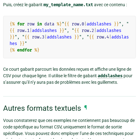
Puis, créez le gabarit
my_template_name.txt
avec ce contenu :
{%
for
row
in
data
%}
"
{{
row.0
|
addslashes
}}
", "
{{
row.1
|
addslashes
}}
", "
{{
row.2
|
addslashes
}}
", "
{{
row.3
|
addslashes
}}
", "
{{
row.4
|
addslas
hes
}}
{%
endfor
%}
Ce court gabarit parcourt les données reçues et affiche une ligne de
CSV pour chaque ligne. Il utilise le filtre de gabarit
addslashes
pour
s’assurer qu’il n’y aura pas de problèmes avec les guillemets.
Autres formats textuels
¶
Vous constaterez que ces exemples ne contiennent pas beaucoup de
code spécifique au format CSV, uniquement le format de sortie
spécifique. Vous pouvez donc employer l’une de ces techniques pour