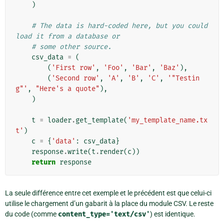
)
# The data is hard-coded here, but you could 
load it from a database or
# some other source.
csv_data
=
(
(
'First row'
,
'Foo'
,
'Bar'
,
'Baz'
),
(
'Second row'
,
'A'
,
'B'
,
'C'
,
'"Testin
g"'
,
"Here's a quote"
),
)
t
=
loader
.
get_template
(
'my_template_name.tx
t'
)
c
=
{
'data'
:
csv_data
}
response
.
write
(
t
.
render
(
c
))
return
response
La seule différence entre cet exemple et le précédent est que celui-ci
utilise le chargement d’un gabarit à la place du module CSV. Le reste
du code (comme
content_type='text/csv'
) est identique.