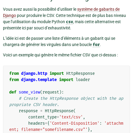
Vous avez aussi la possibilité d’utiliser le
système de gabarits de
Django
pour produire le CSV. Cette technique est de plus bas niveau
que l’utilisation du module Python
csv
, mais cette alternative est
présentée ici par souci d’exhaustivité.
L’idée ici est de passer une liste d’éléments à un gabarit qui se
chargera de générer les virgules dans une boucle
for
.
Voici un exemple qui génère le même fichier CSV que ci-dessus :
from
django.http
import
HttpResponse
from
django.template
import
loader
def
some_view
(
request
):
# Create the HttpResponse object with the ap
propriate CSV header.
response
=
HttpResponse
(
content_type
=
'text/csv'
,
headers
=
{
'Content-Disposition'
:
'attachm
ent; filename="somefilename.csv"'
},