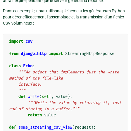
aurait expiré pendant que le serveur générait la réponse.
Dans cet exemple, nous utilisons pleinement les générateurs Python
pour gérer efficacement l’assemblage et la transmission d’un fichier
CSV volumineux :
import
csv
from
django.http
import
StreamingHttpResponse
class
Echo
:
"""An object that implements just the write 
method of the file-like
    interface.
    """
def
write
(
self
,
value
):
"""Write the value by returning it, inst
ead of storing in a buffer."""
return
value
def
some_streaming_csv_view
(
request
):