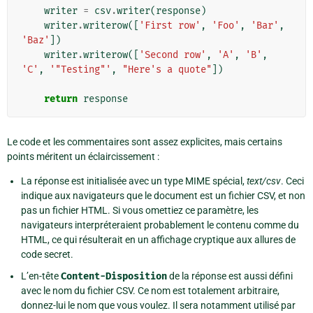
writer
=
csv
.
writer
(
response
)
writer
.
writerow
([
'First row'
,
'Foo'
,
'Bar'
,
'Baz'
])
writer
.
writerow
([
'Second row'
,
'A'
,
'B'
,
'C'
,
'"Testing"'
,
"Here's a quote"
])
return
response
Le code et les commentaires sont assez explicites, mais certains
points méritent un éclaircissement :
La réponse est initialisée avec un type MIME spécial,
text/csv
. Ceci
indique aux navigateurs que le document est un fichier CSV, et non
pas un fichier HTML. Si vous omettiez ce paramètre, les
navigateurs interpréteraient probablement le contenu comme du
HTML, ce qui résulterait en un affichage cryptique aux allures de
code secret.
L’en-tête
Content-Disposition
de la réponse est aussi défini
avec le nom du fichier CSV. Ce nom est totalement arbitraire,
donnez-lui le nom que vous voulez. Il sera notamment utilisé par