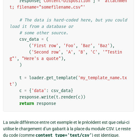
response
[
'Content-Disposition'
]
=
'attachmen
t; filename="somefilename.csv"'
# The data is hard-coded here, but you could 
load it from a database or
# some other source.
csv_data
=
(
(
'First row'
,
'Foo'
,
'Bar'
,
'Baz'
),
(
'Second row'
,
'A'
,
'B'
,
'C'
,
'"Testin
g"'
,
"Here's a quote"
),
)
t
=
loader
.
get_template
(
'my_template_name.tx
t'
)
c
=
{
'data'
:
csv_data
}
response
.
write
(
t
.
render
(
c
))
return
response
La seule différence entre cet exemple et le précédent est que celui-ci
utilise le chargement d’un gabarit à la place du module CSV. Le reste
du code (comme
content_type='text/csv'
) est identique.