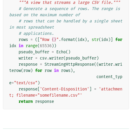
"""A view that streams a large CSV file."""
# Generate a sequence of rows. The range is 
based on the maximum number of
# rows that can be handled by a single sheet 
in most spreadsheet
# applications.
rows
=
([
"Row 
{}
"
.
format
(
idx
),
str
(
idx
)]
for
idx
in
range
(
65536
))
pseudo_buffer
=
Echo
()
writer
=
csv
.
writer
(
pseudo_buffer
)
response
=
StreamingHttpResponse
((
writer
.
wri
terow
(
row
)
for
row
in
rows
),
content_typ
e
=
"text/csv"
)
response
[
'Content-Disposition'
]
=
'attachmen
t; filename="somefilename.csv"'
return
response