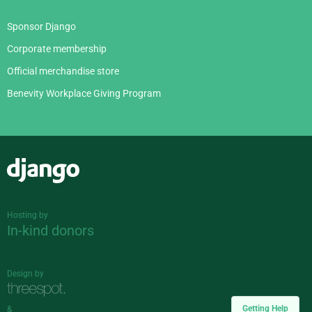
Sponsor Django
Corporate membership
Official merchandise store
Benevity Workplace Giving Program
Django
Hosting by
In-kind donors
Design by
Getting Help
&