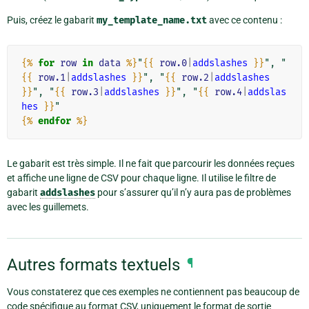
Puis, créez le gabarit
my_template_name.txt
avec ce contenu :
{%
for
row
in
data
%}
"
{{
row.0
|
addslashes
}}
", "
{{
row.1
|
addslashes
}}
", "
{{
row.2
|
addslashes
}}
", "
{{
row.3
|
addslashes
}}
", "
{{
row.4
|
addslas
hes
}}
{%
endfor
%}
Le gabarit est très simple. Il ne fait que parcourir les données reçues
et affiche une ligne de CSV pour chaque ligne. Il utilise le filtre de
gabarit
addslashes
pour s’assurer qu’il n’y aura pas de problèmes
avec les guillemets.
Autres formats textuels
¶
Vous constaterez que ces exemples ne contiennent pas beaucoup de
code spécifique au format CSV, uniquement le format de sortie