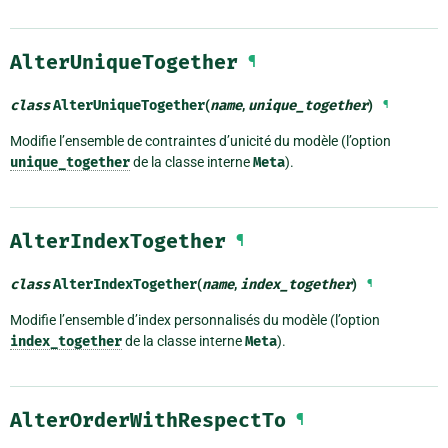
AlterUniqueTogether
¶
class
AlterUniqueTogether
(
name
,
unique_together
)
¶
Modifie l’ensemble de contraintes d’unicité du modèle (l’option
unique_together
de la classe interne
Meta
).
AlterIndexTogether
¶
class
AlterIndexTogether
(
name
,
index_together
)
¶
Modifie l’ensemble d’index personnalisés du modèle (l’option
index_together
de la classe interne
Meta
).
AlterOrderWithRespectTo
¶