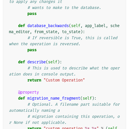
to apply any changes it
# wants to make to the database.
pass
def
database_backwards
(
self
,
app_label
,
sche
ma_editor
,
from_state
,
to_state
):
# If reversible is True, this is called 
when the operation is reversed.
pass
def
describe
(
self
):
# This is used to describe what the oper
ation does in console output.
return
"Custom Operation"
@property
def
migration_name_fragment
(
self
):
# Optional. A filename part suitable for 
automatically naming a
# migration containing this operation, o
r None if not applicable.
return
"custom_operation_
%s
_
%s
"
%
(
self
.