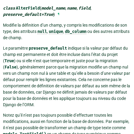
class
AlterField
(
model_name
,
name
,
field
,
preserve_default
=
True
)
¶
Modifie la définition d’un champ, y compris les modifications de son
type, des attributs
null
,
unique
,
db_column
ou des autres attributs
de champ.
Le paramètre
preserve_default
indique si la valeur par défaut du
champ est permanente et doit être incluse dans l’état du projet
(
True
) ou si elle n’est que temporaire et juste pour la migration
(
False
), généralement parce que la migration modifie un champ nul
vers un champ non nul à une table et qu’elle a besoin d’une valeur par
défaut pour remplir les lignes existantes. Cela ne concerne pas le
comportement de définition de valeurs par défaut au sein même de la
base de données, car Django ne définit jamais de valeurs par défaut
pour la base de données et les applique toujours au niveau du code
Django de l’ORM.
Notez qu’il n’est pas toujours possible d’effectuer toutes les
modifications, aussi en fonction de la base de données. Par exemple,
il n’est pas possible de transformer un champ de type texte comme
en un champ de type numérique comme