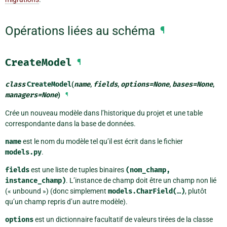
Opérations liées au schéma
¶
CreateModel
¶
class
CreateModel
(
name
,
fields
,
options
=
None
,
bases
=
None
,
managers
=
None
)
¶
Crée un nouveau modèle dans l’historique du projet et une table
correspondante dans la base de données.
name
est le nom du modèle tel qu’il est écrit dans le fichier
models.py
.
fields
est une liste de tuples binaires
(nom_champ,
instance_champ)
. L’instance de champ doit être un champ non lié
(« unbound ») (donc simplement
models.CharField(…)
, plutôt
qu’un champ repris d’un autre modèle).
options
est un dictionnaire facultatif de valeurs tirées de la classe