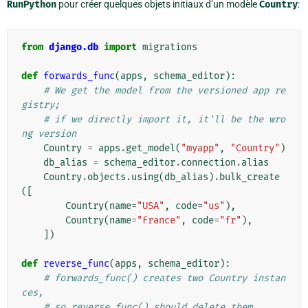
RunPython
pour créer quelques objets initiaux d’un modèle
Country
:
from
django.db
import
migrations
def
forwards_func
(
apps
,
schema_editor
):
# We get the model from the versioned app re
gistry;
# if we directly import it, it'll be the wro
ng version
Country
=
apps
.
get_model
(
"myapp"
,
"Country"
)
db_alias
=
schema_editor
.
connection
.
alias
Country
.
objects
.
using
(
db_alias
)
.
bulk_create
([
Country
(
name
=
"USA"
,
code
=
"us"
),
Country
(
name
=
"France"
,
code
=
"fr"
),
])
def
reverse_func
(
apps
,
schema_editor
):
# forwards_func() creates two Country instan
ces,
# so reverse_func() should delete them.