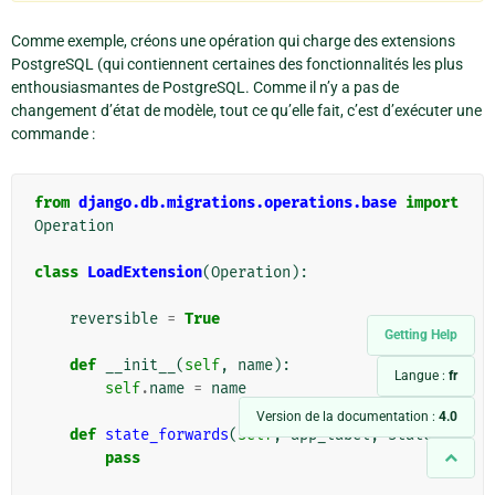
Comme exemple, créons une opération qui charge des extensions
PostgreSQL (qui contiennent certaines des fonctionnalités les plus
enthousiasmantes de PostgreSQL. Comme il n’y a pas de
changement d’état de modèle, tout ce qu’elle fait, c’est d’exécuter une
commande :
from
django.db.migrations.operations.base
import
Operation
class
LoadExtension
(
Operation
):
reversible
=
True
Getting Help
def
__init__
(
self
,
name
):
Langue :
fr
self
.
name
=
name
Version de la documentation :
4.0
def
state_forwards
(
self
,
app_label
,
state
):
pass