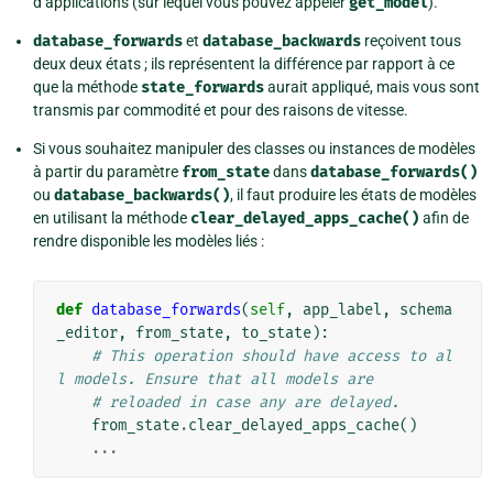
d’applications (sur lequel vous pouvez appeler
get_model
).
database_forwards
et
database_backwards
reçoivent tous
deux deux états ; ils représentent la différence par rapport à ce
que la méthode
state_forwards
aurait appliqué, mais vous sont
transmis par commodité et pour des raisons de vitesse.
Si vous souhaitez manipuler des classes ou instances de modèles
à partir du paramètre
from_state
dans
database_forwards()
ou
database_backwards()
, il faut produire les états de modèles
en utilisant la méthode
clear_delayed_apps_cache()
afin de
rendre disponible les modèles liés :
def
database_forwards
(
self
,
app_label
,
schema
_editor
,
from_state
,
to_state
):
# This operation should have access to al
l models. Ensure that all models are
# reloaded in case any are delayed.
from_state
.
clear_delayed_apps_cache
()
...