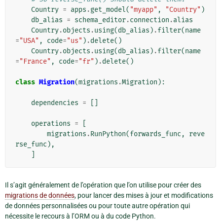
Country
=
apps
.
get_model
(
"myapp"
,
"Country"
)
db_alias
=
schema_editor
.
connection
.
alias
Country
.
objects
.
using
(
db_alias
)
.
filter
(
name
=
"USA"
,
code
=
"us"
)
.
delete
()
Country
.
objects
.
using
(
db_alias
)
.
filter
(
name
=
"France"
,
code
=
"fr"
)
.
delete
()
class
Migration
(
migrations
.
Migration
):
dependencies
=
[]
operations
=
[
migrations
.
RunPython
(
forwards_func
,
reve
rse_func
),
]
Il s’agit généralement de l’opération que l’on utilise pour créer des
migrations de données
, pour lancer des mises à jour et modifications
de données personnalisées ou pour toute autre opération qui
nécessite le recours à l’ORM ou à du code Python.