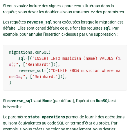
Si vous voulez inclure des signes « pour cent » littéraux dans la
requête, vous devez les doubler si vous transmettez des paramètres.
Les requêtes
reverse_sql
sont exécutées lorsque la migration est
défaite. Elles sont censé défaire ce que font les requêtes
sql
. Par
exemple, pour annuler l’insertion ci-dessus par une suppression :
migrations
.
RunSQL
(
sql
=
[(
"INSERT INTO musician (name) VALUES (
%
s
);"
,
[
'Reinhardt'
])],
reverse_sql
=
[(
"DELETE FROM musician where na
me=
%s
;"
,
[
'Reinhardt'
])],
)
Si
reverse_sql
vaut
None
(par défaut), l’opération
RunSQL
est
irréversible.
Le paramètre
state_operations
permet de fournir des opérations
qui sont équivalentes au code SQL en terme d’état du projet. Par
exemple, si vous créez une colonne manuellement, vous devriez