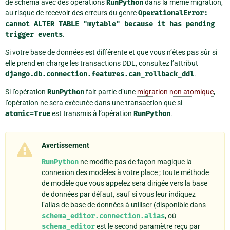
de schéma avec des opérations
RunPython
dans la même migration,
au risque de recevoir des erreurs du genre
OperationalError:
cannot
ALTER
TABLE
"mytable"
because
it
has
pending
trigger
events
.
Si votre base de données est différente et que vous n’êtes pas sûr si
elle prend en charge les transactions DDL, consultez l’attribut
django.db.connection.features.can_rollback_ddl
.
Si l’opération
RunPython
fait partie d’une
migration non atomique
,
l’opération ne sera exécutée dans une transaction que si
atomic=True
est transmis à l’opération
RunPython
.
Avertissement
RunPython
ne modifie pas de façon magique la
connexion des modèles à votre place ; toute méthode
de modèle que vous appelez sera dirigée vers la base
de données par défaut, sauf si vous leur indiquez
l’alias de base de données à utiliser (disponible dans
schema_editor.connection.alias
, où
schema_editor
est le second paramètre reçu par