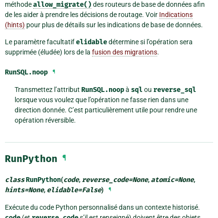
méthode
allow_migrate()
des routeurs de base de données afin
de les aider à prendre les décisions de routage. Voir
Indications
(hints)
pour plus de détails sur les indications de base de données.
Le paramètre facultatif
elidable
détermine si l’opération sera
supprimée (éludée) lors de la
fusion des migrations
.
RunSQL.
noop
¶
Transmettez l’attribut
RunSQL.noop
à
sql
ou
reverse_sql
lorsque vous voulez que l’opération ne fasse rien dans une
direction donnée. C’est particulièrement utile pour rendre une
opération réversible.
RunPython
¶
class
RunPython
(
code
,
reverse_code
=
None
,
atomic
=
None
,
hints
=
None
,
elidable
=
False
)
¶
Exécute du code Python personnalisé dans un contexte historisé.
code
(et
reverse_code
s’il est renseigné) doivent être des objets