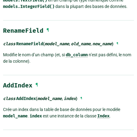
models.TextField()
models.IntegerField()
dans la plupart des bases de données.
RenameField
¶
class
RenameField
(
model_name
,
old_name
,
new_name
)
¶
Modifie le nom d’un champ (et, si
db_column
n’est pas défini, le nom
de la colonne).
AddIndex
¶
class
AddIndex
(
model_name
,
index
)
¶
Crée un index dans la table de base de données pour le modèle
model_name
.
index
est une instance de la classe
Index
.