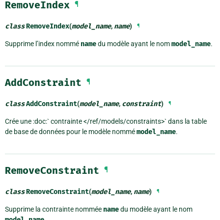
RemoveIndex
¶
class
RemoveIndex
(
model_name
,
name
)
¶
Supprime l’index nommé
name
du modèle ayant le nom
model_name
.
AddConstraint
¶
class
AddConstraint
(
model_name
,
constraint
)
¶
Crée une :doc:` contrainte </ref/models/constraints>` dans la table
de base de données pour le modèle nommé
model_name
.
RemoveConstraint
¶
class
RemoveConstraint
(
model_name
,
name
)
¶
Supprime la contrainte nommée
name
du modèle ayant le nom
model_name
.