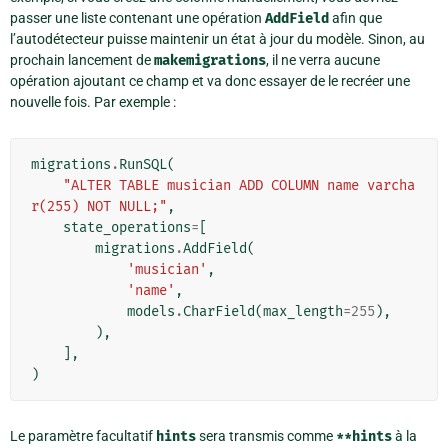
passer une liste contenant une opération
AddField
afin que
l’autodétecteur puisse maintenir un état à jour du modèle. Sinon, au
prochain lancement de
makemigrations
, il ne verra aucune
opération ajoutant ce champ et va donc essayer de le recréer une
nouvelle fois. Par exemple :
migrations
.
RunSQL
(
"ALTER TABLE musician ADD COLUMN name varcha
r(255) NOT NULL;"
,
state_operations
=
[
migrations
.
AddField
(
'musician'
,
'name'
,
models
.
CharField
(
max_length
=
255
),
),
],
)
Le paramètre facultatif
hints
sera transmis comme
**hints
à la