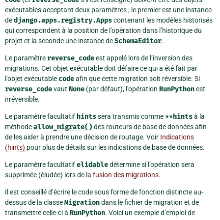
exécutables acceptant deux paramètres ; le premier est une instance
de
django.apps.registry.Apps
contenant les modèles historisés
qui correspondent à la position de l’opération dans l’historique du
projet et la seconde une instance de
SchemaEditor
.
Le paramètre
reverse_code
est appelé lors de l’inversion des
migrations. Cet objet exécutable doit défaire ce qui a été fait par
l’objet exécutable
code
afin que cette migration soit réversible. Si
reverse_code
vaut
None
(par défaut), l’opération
RunPython
est
irréversible.
Le paramètre facultatif
hints
sera transmis comme
**hints
à la
méthode
allow_migrate()
des routeurs de base de données afin
de les aider à prendre une décision de routage. Voir
Indications
(hints)
pour plus de détails sur les indications de base de données.
Le paramètre facultatif
elidable
détermine si l’opération sera
supprimée (éludée) lors de la
fusion des migrations
.
Il est conseillé d’écrire le code sous forme de fonction distincte au-
dessus de la classe
Migration
dans le fichier de migration et de
transmettre celle-ci à
RunPython
. Voici un exemple d’emploi de