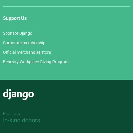
Support Us
Sponsor Django
Corporate membership
Official merchandise store
Benevity Workplace Giving Program
Django
Hosting by
In-kind donors