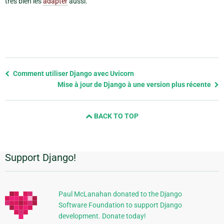
très bien les
adapter
aussi.
Previous
Comment utiliser Django avec Uvicorn
page
Mise à jour de Django à une version plus récente
and
next
BACK TO TOP
page
Support Django!
Informations
supplémentaires
Paul McLanahan donated to the Django
Software Foundation to support Django
development. Donate today!