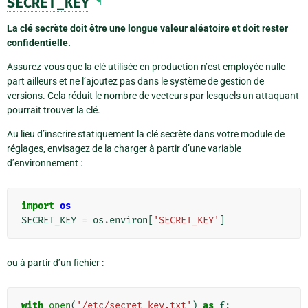
SECRET_KEY
¶
La clé secrète doit être une longue valeur aléatoire et doit rester
confidentielle.
Assurez-vous que la clé utilisée en production n’est employée nulle
part ailleurs et ne l’ajoutez pas dans le système de gestion de
versions. Cela réduit le nombre de vecteurs par lesquels un attaquant
pourrait trouver la clé.
Au lieu d’inscrire statiquement la clé secrète dans votre module de
réglages, envisagez de la charger à partir d’une variable
d’environnement :
import
os
SECRET_KEY
=
os
.
environ
[
'SECRET_KEY'
]
ou à partir d’un fichier :
with
open
(
'/etc/secret_key.txt'
)
as
f
: