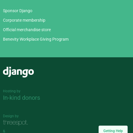
Sponsor Django
Corporate membership
Official merchandise store
Benevity Workplace Giving Program
Django
Hosting by
In-kind donors
Design by
Getting Help
&