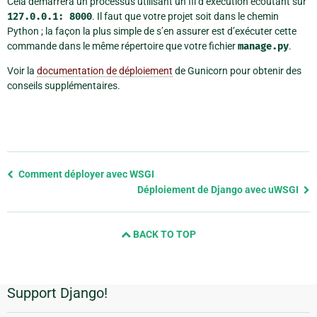
Cela démarrera un processus utilisant un fil d’exécution écoutant sur
127.0.0.1:
8000
. Il faut que votre projet soit dans le chemin
Python ; la façon la plus simple de s’en assurer est d’exécuter cette
commande dans le même répertoire que votre fichier
manage.py
.
Voir la
documentation de déploiement
de Gunicorn pour obtenir des
conseils supplémentaires.
Previous
Comment déployer avec WSGI
page
Déploiement de Django avec uWSGI
and
next
BACK TO TOP
page
Support Django!
Informations