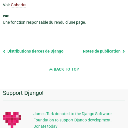
Voir
Gabarits
.
vue
Une fonction responsable du rendu d’une page.
Previous
Distributions tierces de Django
Notes de publication
page
and
BACK TO TOP
next
page
Support Django!
Informations
supplémentaires
James Turk donated to the Django Software
Foundation to support Django development.
Donate today!