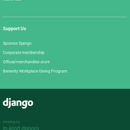
Support Us
Sponsor Django
Corporate membership
Official merchandise store
Benevity Workplace Giving Program
Django
Hosting by
In-kind donors