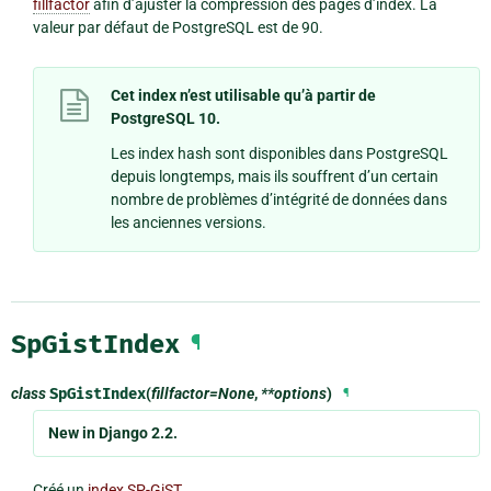
fillfactor
afin d’ajuster la compression des pages d’index. La
valeur par défaut de PostgreSQL est de 90.
Cet index n’est utilisable qu’à partir de
PostgreSQL 10.
Les index hash sont disponibles dans PostgreSQL
depuis longtemps, mais ils souffrent d’un certain
nombre de problèmes d’intégrité de données dans
les anciennes versions.
SpGistIndex
¶
class
SpGistIndex
(
fillfactor=None
,
**options
)
¶
New in Django 2.2.
Créé un
index SP-GiST
.