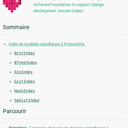
Software Foundation to support Django
development. Donate today!
Sommaire
Index de modèles spécifiques à PostgreSQL
BrinIndex
BTreeIndex
GinIndex
GistIndex
HashIndex
SpGistIndex
Parcourir
Précédent :
Fonctions de bases de données spécifiques à