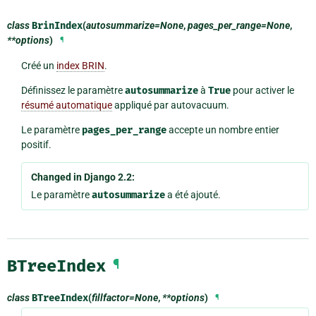
class
BrinIndex
(
autosummarize=None
,
pages_per_range=None
,
**options
)
¶
Créé un
index BRIN
.
Définissez le paramètre
autosummarize
à
True
pour activer le
résumé automatique
appliqué par autovacuum.
Le paramètre
pages_per_range
accepte un nombre entier
positif.
Changed in Django 2.2:
Le paramètre
autosummarize
a été ajouté.
BTreeIndex
¶
class
BTreeIndex
(
fillfactor=None
,
**options
)
¶