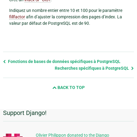
Indiquez un nombre entier entre 10 et 100 pour le paramètre
fillfactor
afin d’ajuster la compression des pages d’index. La
valeur par défaut de PostgreSQL est de 90.
Previous
Fonctions de bases de données spécifiques à PostgreSQL
page
Recherches spécifiques à PostgreSQL
and
next
BACK TO TOP
page
Support Django!
Informations
supplémentaires
Olivier Philippon donated to the Django