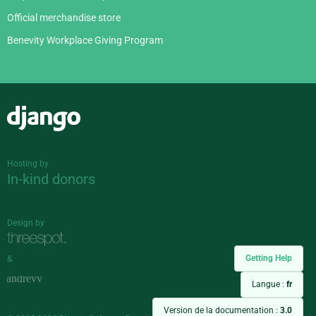
Official merchandise store
Benevity Workplace Giving Program
Django
Hosting by
In-kind donors
Design by
Getting Help
&
Langue :
fr
Version de la documentation :
3.0