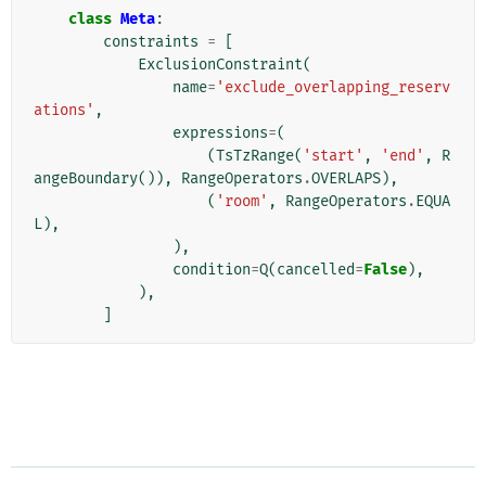
class
Meta
:
constraints
=
[
ExclusionConstraint
(
name
=
'exclude_overlapping_reserv
ations'
,
expressions
=
(
(
TsTzRange
(
'start'
,
'end'
,
R
angeBoundary
()),
RangeOperators
.
OVERLAPS
),
(
'room'
,
RangeOperators
.
EQUA
L
),
),
condition
=
Q
(
cancelled
=
False
),
),
]