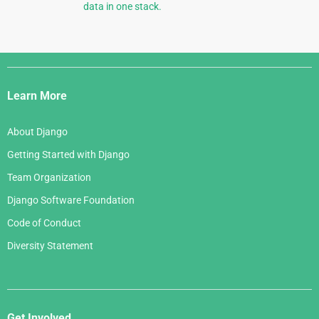
data in one stack.
Django
Links
Learn More
About Django
Getting Started with Django
Team Organization
Django Software Foundation
Code of Conduct
Diversity Statement
Get Involved