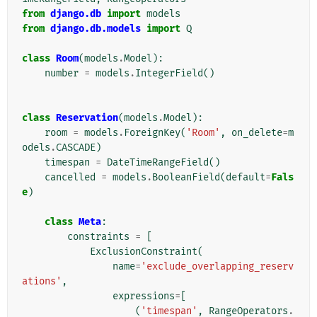
from
django.db
import
models
from
django.db.models
import
Q
class
Room
(
models
.
Model
):
number
=
models
.
IntegerField
()
class
Reservation
(
models
.
Model
):
room
=
models
.
ForeignKey
(
'Room'
,
on_delete
=
m
odels
.
CASCADE
)
timespan
=
DateTimeRangeField
()
cancelled
=
models
.
BooleanField
(
default
=
Fals
e
)
class
Meta
:
constraints
=
[
ExclusionConstraint
(
name
=
'exclude_overlapping_reserv
ations'
,
expressions
=
[
(
'timespan'
,
RangeOperators
.