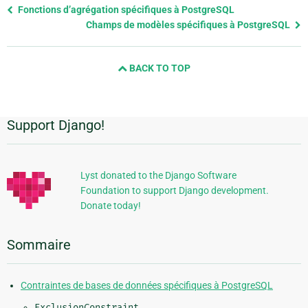
Previous
Fonctions d’agrégation spécifiques à PostgreSQL
page
Champs de modèles spécifiques à PostgreSQL
and
next
BACK TO TOP
page
Support Django!
Informations
supplémentaires
Lyst donated to the Django Software
Foundation to support Django development.
Donate today!
Sommaire
Contraintes de bases de données spécifiques à PostgreSQL
ExclusionConstraint