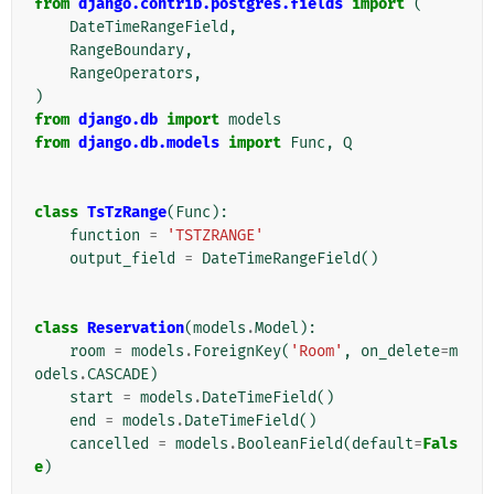
from
django.contrib.postgres.fields
import
(
DateTimeRangeField
,
RangeBoundary
,
RangeOperators
,
)
from
django.db
import
models
from
django.db.models
import
Func
,
Q
class
TsTzRange
(
Func
):
function
=
'TSTZRANGE'
output_field
=
DateTimeRangeField
()
class
Reservation
(
models
.
Model
):
room
=
models
.
ForeignKey
(
'Room'
,
on_delete
=
m
odels
.
CASCADE
)
start
=
models
.
DateTimeField
()
end
=
models
.
DateTimeField
()
cancelled
=
models
.
BooleanField
(
default
=
Fals
e
)