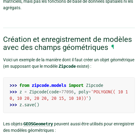
matriciels, mais pas les fonctions de base de données spatiales ni les
agrégats.
Création et enregistrement de modèles
avec des champs géométriques
¶
Voici un exemple de la manière dont il faut créer un objet géométrique
(en supposant que le modèle
Zipcode
existe) :
>>> 
from
zipcode.models
import
Zipcode
>>> 
z
=
Zipcode
(
code
=
77096
,
poly
=
'POLYGON(( 10 1
0, 10 20, 20 20, 20 15, 10 10))'
)
>>> 
z
.
save
()
Les objets
GEOSGeometry
peuvent aussi être utilisés pour enregistrer
des modèles géométriques :