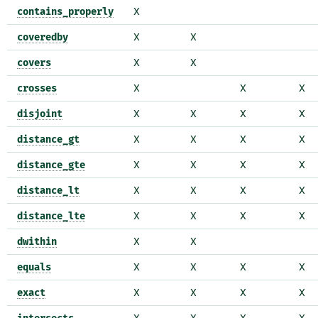
contains_properly
X
coveredby
X
X
covers
X
X
crosses
X
X
X
disjoint
X
X
X
X
distance_gt
X
X
X
X
distance_gte
X
X
X
X
distance_lt
X
X
X
X
distance_lte
X
X
X
X
dwithin
X
X
equals
X
X
X
X
exact
X
X
X
X