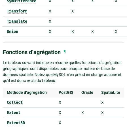
SymDifference
X
X
X
X
Transform
X
X
Translate
X
Union
X
X
X
X
Fonctions d’agrégation
¶
Le tableau suivant indique en résumé quelles fonctions d’agrégation
géographiques sont disponibles pour chaque moteur de base de
données spatiale. Notez que MySQL n’en prend en charge aucune et
qu’il est donc exclu du tableau.
Méthode d’agrégation
PostGIS
Oracle
SpatiaLite
Collect
X
X
Extent
X
X
X
Extent3D
X