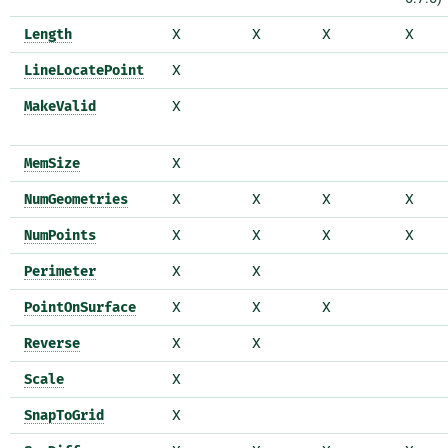
Length
X
X
X
X
LineLocatePoint
X
MakeValid
X
MemSize
X
NumGeometries
X
X
X
X
NumPoints
X
X
X
X
Perimeter
X
X
PointOnSurface
X
X
X
Reverse
X
X
Scale
X
SnapToGrid
X