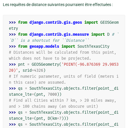
Les requêtes de distance suivantes pourraient être effectuées :
>>> 
from
django.contrib.gis.geos
import
GEOSGeom
etry
>>> 
from
django.contrib.gis.measure
import
D
# `
`D`` is a shortcut for ``Distance``
>>> 
from
geoapp.models
import
SouthTexasCity
# Distances will be calculated from this point, 
which does not have to be projected.
>>> 
pnt
=
GEOSGeometry
(
'POINT(-96.876369 29.9053
20)'
,
srid
=
4326
)
# If numeric parameter, units of field (meters i
n this case) are assumed.
>>> 
qs
=
SouthTexasCity
.
objects
.
filter
(
point__di
stance_lte
=
(
pnt
,
7000
))
# Find all Cities within 7 km, > 20 miles away, 
and > 100 chains away (an obscure unit)
>>> 
qs
=
SouthTexasCity
.
objects
.
filter
(
point__di
stance_lte
=
(
pnt
,
D
(
km
=
7
)))
>>> 
qs
=
SouthTexasCity
.
objects
.
filter
(
point__di