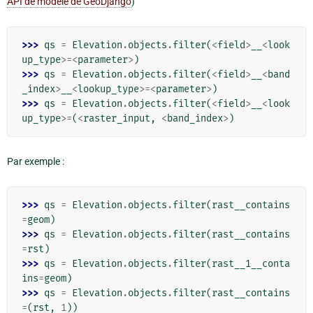
API de modèle de GeoDjango
)
>>> 
qs
=
Elevation
.
objects
.
filter
(
<
field
>
__
<
look
up_type
>=<
parameter
>
)
>>> 
qs
=
Elevation
.
objects
.
filter
(
<
field
>
__
<
band
_index
>
__
<
lookup_type
>=<
parameter
>
)
>>> 
qs
=
Elevation
.
objects
.
filter
(
<
field
>
__
<
look
up_type
>=
(
<
raster_input
,
<
band_index
>
)
Par exemple :
>>> 
qs
=
Elevation
.
objects
.
filter
(
rast__contains
=
geom
)
>>> 
qs
=
Elevation
.
objects
.
filter
(
rast__contains
=
rst
)
>>> 
qs
=
Elevation
.
objects
.
filter
(
rast__1__conta
ins
=
geom
)
>>> 
qs
=
Elevation
.
objects
.
filter
(
rast__contains
=
(
rst
,
1
))