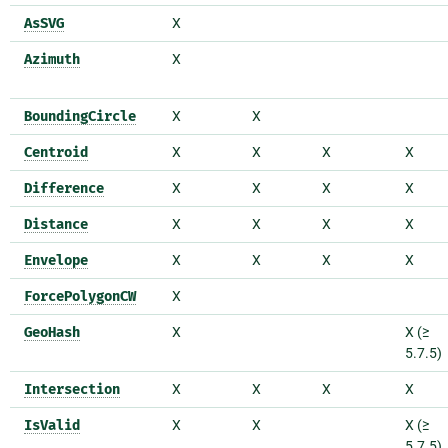
AsSVG
X
Azimuth
X
BoundingCircle
X
X
Centroid
X
X
X
X
Difference
X
X
X
X
Distance
X
X
X
X
Envelope
X
X
X
X
ForcePolygonCW
X
GeoHash
X
X (≥
5.7.5)
Intersection
X
X
X
X
IsValid
X
X
X (≥
5.7.5)