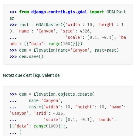
>>> 
from
django.contrib.gis.gdal
import
GDALRast
er
>>> 
rast
=
GDALRaster
({
'width'
:
10
,
'height'
:
1
0
,
'name'
:
'Canyon'
,
'srid'
:
4326
,
... 
'scale'
:
[
0.1
,
-
0.1
],
'ba
nds'
:
[{
"data"
:
range
(
100
)}]})
>>> 
dem
=
Elevation
(
name
=
'Canyon'
,
rast
=
rast
)
>>> 
dem
.
save
()
Notez que c’est l’équivalent de :
>>> 
dem
=
Elevation
.
objects
.
create
(
... 
name
=
'Canyon'
,
... 
rast
=
{
'width'
:
10
,
'height'
:
10
,
'name'
:
'Canyon'
,
'srid'
:
4326
,
... 
'scale'
:
[
0.1
,
-
0.1
],
'bands'
:
[{
"data"
:
range
(
100
)}]},
... 
)