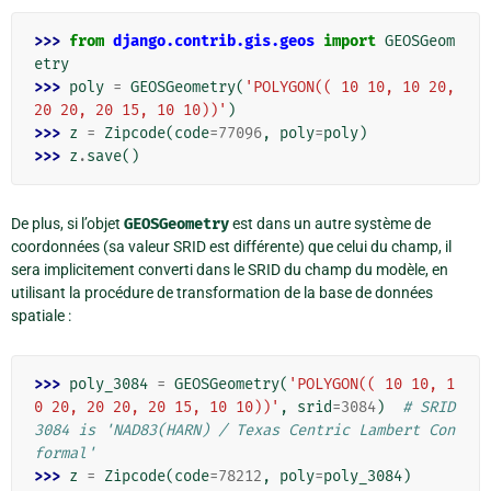
>>> 
from
django.contrib.gis.geos
import
GEOSGeom
etry
>>> 
poly
=
GEOSGeometry
(
'POLYGON(( 10 10, 10 20, 
20 20, 20 15, 10 10))'
)
>>> 
z
=
Zipcode
(
code
=
77096
,
poly
=
poly
)
>>> 
z
.
save
()
De plus, si l’objet
GEOSGeometry
est dans un autre système de
coordonnées (sa valeur SRID est différente) que celui du champ, il
sera implicitement converti dans le SRID du champ du modèle, en
utilisant la procédure de transformation de la base de données
spatiale :
>>> 
poly_3084
=
GEOSGeometry
(
'POLYGON(( 10 10, 1
0 20, 20 20, 20 15, 10 10))'
,
srid
=
3084
)
# SRID 
3084 is 'NAD83(HARN) / Texas Centric Lambert Con
formal'
>>> 
z
=
Zipcode
(
code
=
78212
,
poly
=
poly_3084
)