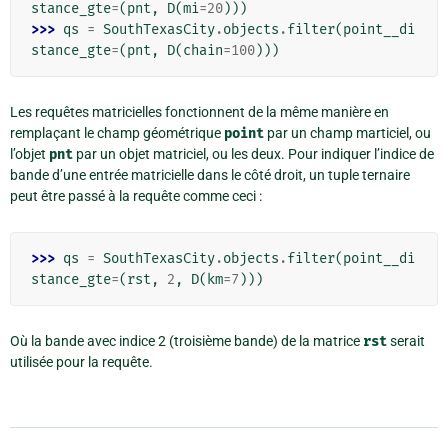
stance_gte
=
(
pnt
,
D
(
mi
=
20
)))
>>> 
qs
=
SouthTexasCity
.
objects
.
filter
(
point__di
stance_gte
=
(
pnt
,
D
(
chain
=
100
)))
Les requêtes matricielles fonctionnent de la même manière en
remplaçant le champ géométrique
point
par un champ marticiel, ou
l’objet
pnt
par un objet matriciel, ou les deux. Pour indiquer l’indice de
bande d’une entrée matricielle dans le côté droit, un tuple ternaire
peut être passé à la requête comme ceci :
>>> 
qs
=
SouthTexasCity
.
objects
.
filter
(
point__di
stance_gte
=
(
rst
,
2
,
D
(
km
=
7
)))
Où la bande avec indice 2 (troisième bande) de la matrice
rst
serait
utilisée pour la requête.