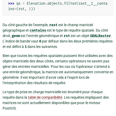
>>> 
qs
=
Elevation
.
objects
.
filter
(
rast__1__conta
ins
=
(
rst
,
1
))
Du côté gauche de l’exemple,
rast
est le champ matriciel
géographique et
contains
est le type de requête spatiale. Du côté
droit,
geom
est l’entrée géométrique et
rst
est un objet
GDALRaster
.
L’indice de bande vaut
0
par défaut dans les deux premières requêtes
et est défini à
1
dans les suivantes.
Bien que toutes les requêtes spatiales puissent être utilisées avec des
objets matriciels des deux côtés, certains opérateurs ne savent pas
gérer des entrées matricielles. Pour les cas où l’opérateur s’attend à
une entrée géométrique, la matrice est automatiquement convertie en
géométrie. Il est important d’avoir cela à l’esprit lors de
l’interprétation des résultats de requête.
Le type de prise en charge matricielle est énuméré pour chaque
requête dans la
table de compatibilité
. Les requêtes impliquant des
matrices ne sont actuellement disponibles que pour le moteur
PostGIS.