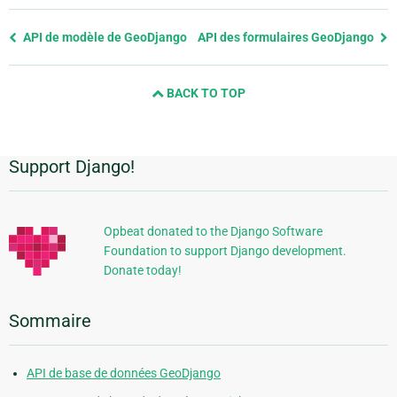
Previous
API de modèle de GeoDjango
API des formulaires GeoDjango
page
and
BACK TO TOP
next
page
Support Django!
Informations
supplémentaires
Opbeat donated to the Django Software
Foundation to support Django development.
Donate today!
Sommaire
API de base de données GeoDjango