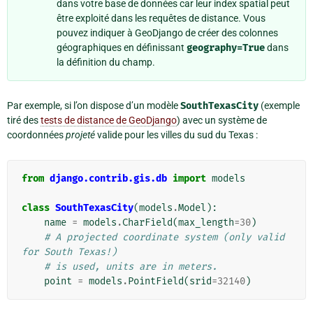
dans votre base de données car leur index spatial peut
être exploité dans les requêtes de distance. Vous
pouvez indiquer à GeoDjango de créer des colonnes
géographiques en définissant
geography=True
dans
la définition du champ.
Par exemple, si l’on dispose d’un modèle
SouthTexasCity
(exemple
tiré des
tests de distance de GeoDjango
) avec un système de
coordonnées
projeté
valide pour les villes du sud du Texas :
from
django.contrib.gis.db
import
models
class
SouthTexasCity
(
models
.
Model
):
name
=
models
.
CharField
(
max_length
=
30
)
# A projected coordinate system (only valid 
for South Texas!)
# is used, units are in meters.
point
=
models
.
PointField
(
srid
=
32140
)