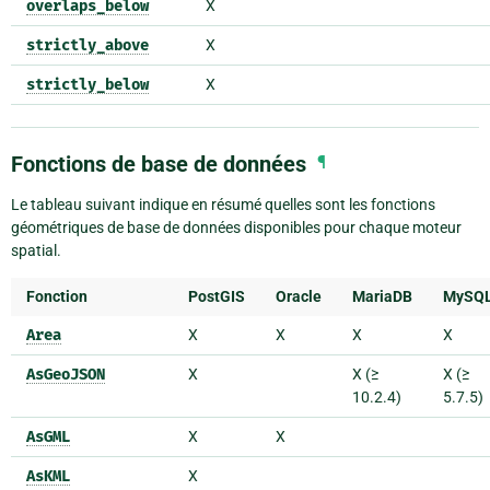
overlaps_below
X
strictly_above
X
strictly_below
X
Fonctions de base de données
¶
Le tableau suivant indique en résumé quelles sont les fonctions
géométriques de base de données disponibles pour chaque moteur
spatial.
Fonction
PostGIS
Oracle
MariaDB
MySQ
Area
X
X
X
X
AsGeoJSON
X
X (≥
X (≥
10.2.4)
5.7.5)
AsGML
X
X
AsKML
X