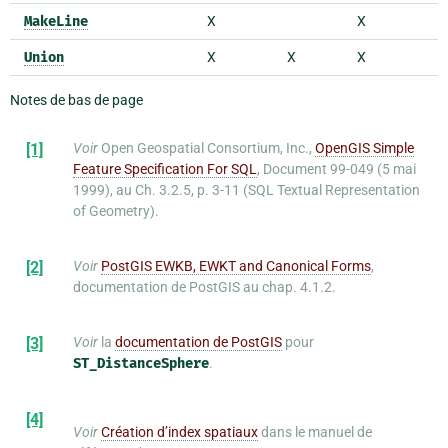
MakeLine
X
X
Union
X
X
X
Notes de bas de page
[1]
Voir
Open Geospatial Consortium, Inc.,
OpenGIS Simple
Feature Specification For SQL
, Document 99-049 (5 mai
1999), au Ch. 3.2.5, p. 3-11 (SQL Textual Representation
of Geometry).
[2]
Voir
PostGIS EWKB, EWKT and Canonical Forms
,
documentation de PostGIS au chap. 4.1.2.
[3]
Voir
la
documentation de PostGIS
pour
ST_DistanceSphere
.
[4]
Voir
Création d’index spatiaux
dans le manuel de