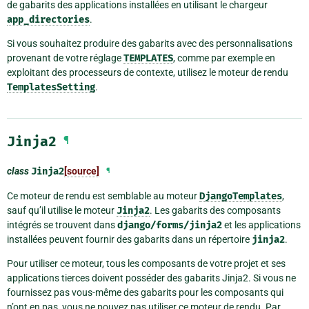
de gabarits des applications installées en utilisant le chargeur
app_directories
.
Si vous souhaitez produire des gabarits avec des personnalisations
provenant de votre réglage
TEMPLATES
, comme par exemple en
exploitant des processeurs de contexte, utilisez le moteur de rendu
TemplatesSetting
.
Jinja2
¶
class
Jinja2
[source]
¶
Ce moteur de rendu est semblable au moteur
DjangoTemplates
,
sauf qu’il utilise le moteur
Jinja2
. Les gabarits des composants
intégrés se trouvent dans
django/forms/jinja2
et les applications
installées peuvent fournir des gabarits dans un répertoire
jinja2
.
Pour utiliser ce moteur, tous les composants de votre projet et ses
applications tierces doivent posséder des gabarits Jinja2. Si vous ne
fournissez pas vous-même des gabarits pour les composants qui
n’ont en pas, vous ne pouvez pas utiliser ce moteur de rendu. Par