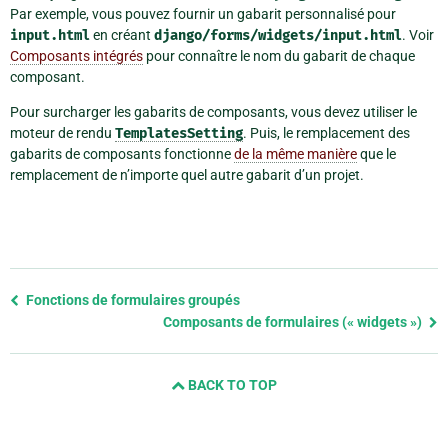
Par exemple, vous pouvez fournir un gabarit personnalisé pour
input.html
en créant
django/forms/widgets/input.html
. Voir
Composants intégrés
pour connaître le nom du gabarit de chaque
composant.
Pour surcharger les gabarits de composants, vous devez utiliser le
moteur de rendu
TemplatesSetting
. Puis, le remplacement des
gabarits de composants fonctionne
de la même manière
que le
remplacement de n’importe quel autre gabarit d’un projet.
Previous
Fonctions de formulaires groupés
page
Composants de formulaires (« widgets »)
and
next
BACK TO TOP
page