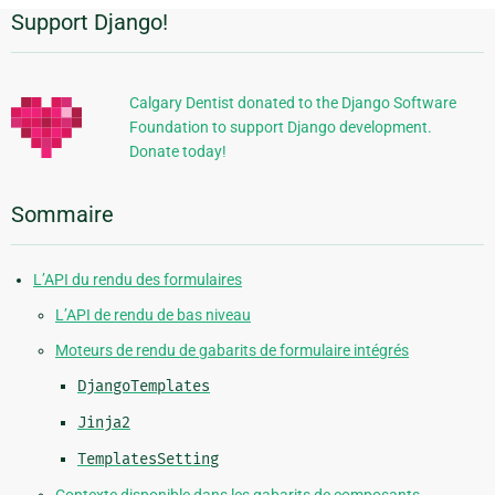
Support Django!
Informations
supplémentaires
Calgary Dentist donated to the Django Software
Foundation to support Django development.
Donate today!
Sommaire
L’API du rendu des formulaires
L’API de rendu de bas niveau
Moteurs de rendu de gabarits de formulaire intégrés
DjangoTemplates
Jinja2
TemplatesSetting
Contexte disponible dans les gabarits de composants