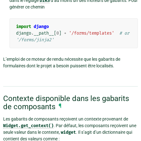
dans le réglage
DIRS
d’au moins un des moteurs de gabarits. Pour
générer ce chemin
import
django
django
.
__path__
[
0
]
+
'/forms/templates'
# or 
'/forms/jinja2'
L’emploi de ce moteur de rendu nécessite que les gabarits de
formulaires dont le projet a besoin puissent être localisés.
Contexte disponible dans les gabarits
de composants
¶
Les gabarits de composants reçoivent un contexte provenant de
Widget.get_context()
. Par défaut, les composants reçoivent une
seule valeur dans le contexte,
widget
. Il s’agit d’un dictionnaire qui
contient des valeurs comme :