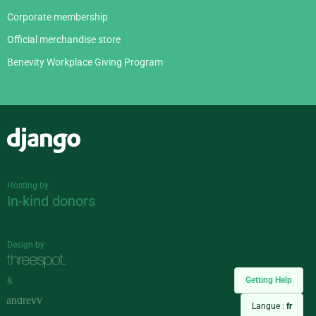
Corporate membership
Official merchandise store
Benevity Workplace Giving Program
Django
Hosting by
In-kind donors
Design by
Getting Help
&
Langue :
fr