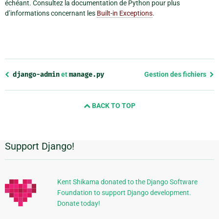
échéant. Consultez la documentation de Python pour plus
d’informations concernant les
Built-in Exceptions
.
Previous
django-admin
et
manage.py
Gestion des fichiers
page
and
BACK TO TOP
next
page
Support Django!
Informations
supplémentaires
Kent Shikama donated to the Django Software
Foundation to support Django development.
Donate today!