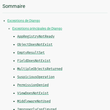
Sommaire
Exceptions de Django
Exceptions principales de Django
AppRegistryNotReady
ObjectDoesNotExist
EmptyResultSet
FieldDoesNotExist
MultipleObjectsReturned
SuspiciousOperation
PermissionDenied
ViewDoesNotExist
MiddlewareNotUsed
ImproperlyConfigured