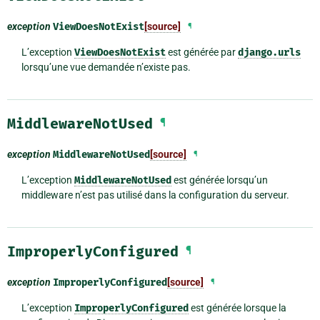
exception
ViewDoesNotExist
[source]
¶
L’exception
ViewDoesNotExist
est générée par
django.urls
lorsqu’une vue demandée n’existe pas.
MiddlewareNotUsed
¶
exception
MiddlewareNotUsed
[source]
¶
L’exception
MiddlewareNotUsed
est générée lorsqu’un
middleware n’est pas utilisé dans la configuration du serveur.
ImproperlyConfigured
¶
exception
ImproperlyConfigured
[source]
¶
L’exception
ImproperlyConfigured
est générée lorsque la