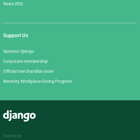
News RSS
Support Us
Sponsor Django
Corporate membership
Official merchandise store
Benevity Workplace Giving Program
Django
Hosting by