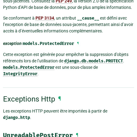
sous-jacentes. Consultez la
PEP 249
, la version 2.0 de la spécification
Python d’API de base de données, pour de plus amples informations.
Se conformant à
PEP 3134
, un attribut
__cause__
est défini avec
l’exception de base de données sous-jacente, permettant ainsi d’avoir
accès à d’éventuelles informations complémentaires.
exception
models.
ProtectedError
¶
Cette exception est générée pour empêcher la suppression d’objets
référencés lors de l’utilisation de
django.db.models.PROTECT
.
models.ProtectedError
est une sous-classe de
IntegrityError
.
Exceptions Http
¶
Les exceptions HTTP peuvent être importées à partir de
django.http
.
UnreadablePostError
¶