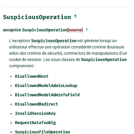
SuspiciousOperation
¶
exception
SuspiciousOperation
[source]
¶
L’exception
SuspiciousOperation
est générée lorsqu’un
utilisateur effectue une opération considérée comme douteuse
selon des critères de sécurité, comme lors de manipulations d’un
cookie de session. Les sous-classes de
SuspiciousOperation
comprennent :
DisallowedHost
DisallowedModelAdminLookup
DisallowedModelAdminToField
DisallowedRedirect
InvalidSessionKey
RequestDataTooBig
SuspiciousFileOperation