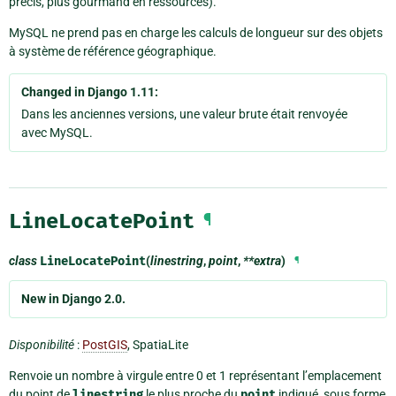
précis, plus gourmand en ressources).
MySQL ne prend pas en charge les calculs de longueur sur des objets
à système de référence géographique.
Changed in Django 1.11:
Dans les anciennes versions, une valeur brute était renvoyée
avec MySQL.
LineLocatePoint
¶
class
LineLocatePoint
(
linestring
,
point
,
**extra
)
¶
New in Django 2.0.
Disponibilité
:
PostGIS
, SpatiaLite
Renvoie un nombre à virgule entre 0 et 1 représentant l’emplacement
du point de
linestring
le plus proche du
point
indiqué, sous forme