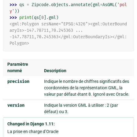
>>> 
qs
=
Zipcode
.
objects
.
annotate
(
gml
=
AsGML
(
'pol
y'
))
>>> 
print
(
qs
[
0
]
.
gml
)
<gml:Polygon srsName="EPSG:4326"><gml:OuterBound
aryIs>-147.78711,70.245363 ...
-147.78711,70.245363</gml:OuterBoundaryIs></gml:
Polygon>
Paramètre
nommé
Description
precision
Indique le nombre de chiffres significatifs des
coordonnées de la représentation GML, la
valeur par défaut étant 8. Ignoré avec Oracle.
version
Indique la version GML à utiliser : 2 (par
défaut) ou 3.
Changed in Django 1.11:
La prise en charge d’Oracle