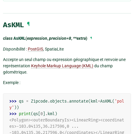
AsKML
¶
class
AsKML
(
expression
,
precision=8
,
**extra
)
¶
Disponibilité
:
PostGIS
, SpatiaLite
Accepte un seul champ ou expression géographique et renvoie une
représentation
Keyhole Markup Language (KML)
du champ
géométrique.
Exemple :
>>> 
qs
=
Zipcode
.
objects
.
annotate
(
kml
=
AsKML
(
'pol
y'
))
>>> 
print
(
qs
[
0
]
.
kml
)
<Polygon><outerBoundaryIs><LinearRing><coordinat
es>-103.04135,36.217596,0 ...
-103.04135,36.217596,0</coordinates></LinearRing