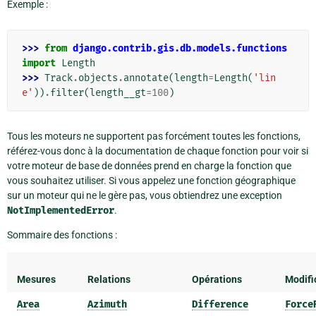
Exemple :
>>> 
from
django.contrib.gis.db.models.functions
import
Length
>>> 
Track
.
objects
.
annotate
(
length
=
Length
(
'lin
e'
))
.
filter
(
length__gt
=
100
)
Tous les moteurs ne supportent pas forcément toutes les fonctions,
référez-vous donc à la documentation de chaque fonction pour voir si
votre moteur de base de données prend en charge la fonction que
vous souhaitez utiliser. Si vous appelez une fonction géographique
sur un moteur qui ne le gère pas, vous obtiendrez une exception
NotImplementedError
.
Sommaire des fonctions :
Mesures
Relations
Opérations
Modifi
Area
Azimuth
Difference
Force