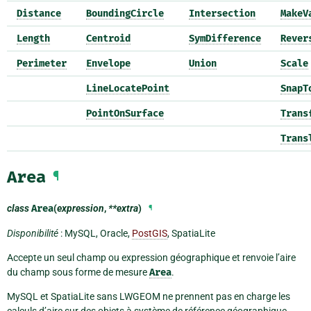
Distance
BoundingCircle
Intersection
MakeV
Length
Centroid
SymDifference
Rever
Perimeter
Envelope
Union
Scale
LineLocatePoint
SnapT
PointOnSurface
Trans
Trans
Area
¶
class
Area
(
expression
,
**extra
)
¶
Disponibilité
: MySQL, Oracle,
PostGIS
, SpatiaLite
Accepte un seul champ ou expression géographique et renvoie l’aire
du champ sous forme de mesure
Area
.
MySQL et SpatiaLite sans LWGEOM ne prennent pas en charge les
calculs d’aire sur des objets à système de référence géographique.