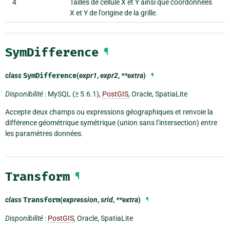
4
Tailles de cellule X et Y ainsi que coordonnées
X et Y de l’origine de la grille.
SymDifference
¶
class
SymDifference
(
expr1
,
expr2
,
**extra
)
¶
Disponibilité
: MySQL (≥ 5.6.1),
PostGIS
, Oracle, SpatiaLite
Accepte deux champs ou expressions géographiques et renvoie la
différence géométrique symétrique (union sans l’intersection) entre
les paramètres données.
Transform
¶
class
Transform
(
expression
,
srid
,
**extra
)
¶
Disponibilité
:
PostGIS
, Oracle, SpatiaLite