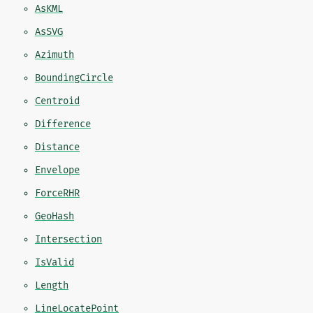
AsKML
AsSVG
Azimuth
BoundingCircle
Centroid
Difference
Distance
Envelope
ForceRHR
GeoHash
Intersection
IsValid
Length
LineLocatePoint