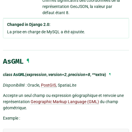
chiffres significatifs des coordonnées de la
représentation GeoJSON, la valeur par
défaut étant 8.
Changed in Django 2.0:
La prise en charge de MySQL a été ajoutée.
AsGML
¶
class
AsGML
(
expression
,
version=2
,
precision=8
,
**extra
)
¶
Disponibilité
: Oracle,
PostGIS
, SpatiaLite
Accepte un seul champ ou expression géographique et renvoie une
représentation
Geographic Markup Language (GML)
du champ
géométrique.
Exemple :