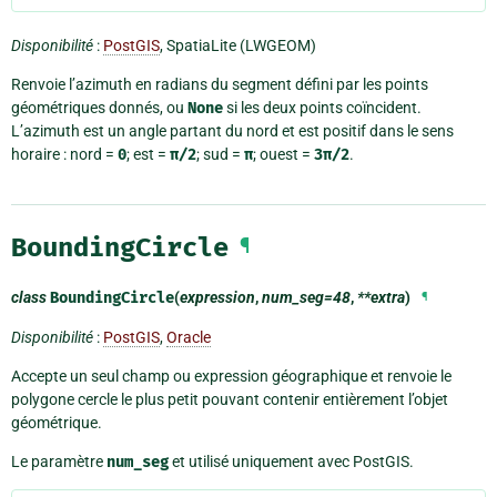
Disponibilité
:
PostGIS
, SpatiaLite (LWGEOM)
Renvoie l’azimuth en radians du segment défini par les points
géométriques donnés, ou
None
si les deux points coïncident.
L’azimuth est un angle partant du nord et est positif dans le sens
horaire : nord =
0
; est =
π/2
; sud =
π
; ouest =
3π/2
.
BoundingCircle
¶
class
BoundingCircle
(
expression
,
num_seg=48
,
**extra
)
¶
Disponibilité
:
PostGIS
,
Oracle
Accepte un seul champ ou expression géographique et renvoie le
polygone cercle le plus petit pouvant contenir entièrement l’objet
géométrique.
Le paramètre
num_seg
et utilisé uniquement avec PostGIS.