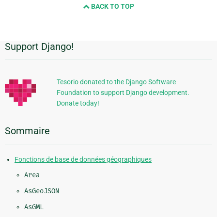
BACK TO TOP
next
page
Support Django!
Informations
supplémentaires
Tesorio donated to the Django Software
Foundation to support Django development.
Donate today!
Sommaire
Fonctions de base de données géographiques
Area
AsGeoJSON
AsGML