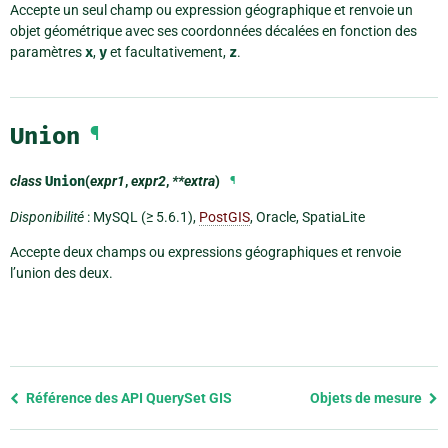
Accepte un seul champ ou expression géographique et renvoie un
objet géométrique avec ses coordonnées décalées en fonction des
paramètres
x
,
y
et facultativement,
z
.
Union
¶
class
Union
(
expr1
,
expr2
,
**extra
)
¶
Disponibilité
: MySQL (≥ 5.6.1),
PostGIS
, Oracle, SpatiaLite
Accepte deux champs ou expressions géographiques et renvoie
l’union des deux.
Previous
Référence des API QuerySet GIS
Objets de mesure
page
and