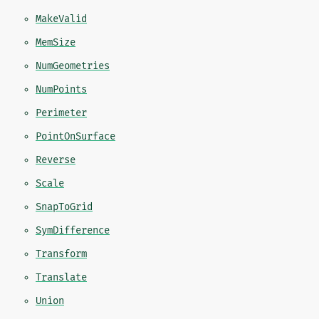
MakeValid
MemSize
NumGeometries
NumPoints
Perimeter
PointOnSurface
Reverse
Scale
SnapToGrid
SymDifference
Transform
Translate
Union