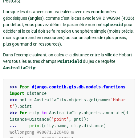
PostGIS).
Lorsque les distances sont calculées avec des coordonnées
géodésiques (angles), comme c’est le cas avec le SRID WGS84 (4326)
par défaut, vous pouvez définir le paramètre nommé
spheroid
pour
décider si le calcul doit se faire selon une sphère simple (moins précis,
moins gourmand en ressources) ou sur un sphéroïde (plus précis,
plus gourmand en ressources).
Dans l’exemple suivant, on calcule la distance entre la ville de Hobart
vers tous les autres champs
PointField
du jeu de requête
AustraliaCity
:
>>> 
from
django.contrib.gis.db.models.functions
import
Distance
>>> 
pnt
=
AustraliaCity
.
objects
.
get
(
name
=
'Hobar
t'
)
.
point
>>> 
for
city
in
AustraliaCity
.
objects
.
annotate
(
d
istance
=
Distance
(
'point'
,
pnt
)):
... 
print
(
city
.
name
,
city
.
distance
)
Wollongong 990071.220408 m