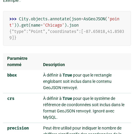
Exemple :
>>> 
City
.
objects
.
annotate
(
json
=
AsGeoJSON
(
'poin
t'
))
.
get
(
name
=
'Chicago'
)
.
json
{"type":"Point","coordinates":[-87.65018,41.8503
9]}
Paramètre
nommé
Description
bbox
À définir à
True
pour que le rectangle
englobant soit inclus dans le contenu
GeoJSON renvoyé.
crs
À définir à
True
pour que le système de
référence de coordonnées soit inclus dans le
format GeoJSON renvoyé. Ignoré avec
MySQL.
precision
Peut être utilisé pour indiquer le nombre de