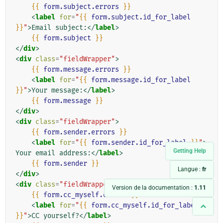
{{
form.subject.errors
}}
<
label
for
=
"
{{
form.subject.id_for_label
}}
"
>
Email subject:
</
label
>
{{
form.subject
}}
</
div
>
<
div
class
=
"fieldWrapper"
>
{{
form.message.errors
}}
<
label
for
=
"
{{
form.message.id_for_label
}}
"
>
Your message:
</
label
>
{{
form.message
}}
</
div
>
<
div
class
=
"fieldWrapper"
>
{{
form.sender.errors
}}
<
label
for
=
"
{{
form.sender.id_for_label
}}
"
>
Getting Help
Your email address:
</
label
>
{{
form.sender
}}
Langue :
fr
</
div
>
<
div
class
=
"fieldWrapper"
>
Version de la documentation :
1.11
{{
form.cc_myself.errors
}}
<
label
for
=
"
{{
form.cc_myself.id_for_label
}}
"
>
CC yourself?
</
label
>