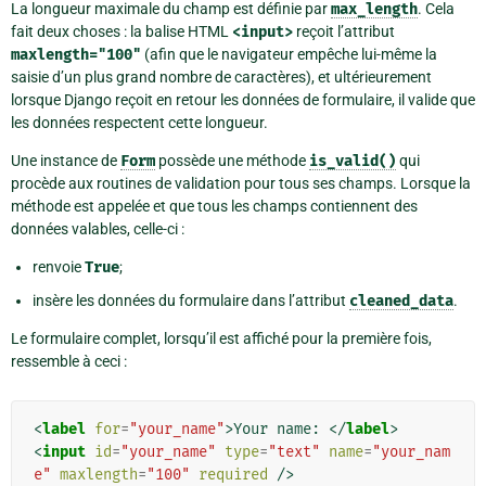
La longueur maximale du champ est définie par
max_length
. Cela
fait deux choses : la balise HTML
<input>
reçoit l’attribut
maxlength="100"
(afin que le navigateur empêche lui-même la
saisie d’un plus grand nombre de caractères), et ultérieurement
lorsque Django reçoit en retour les données de formulaire, il valide que
les données respectent cette longueur.
Une instance de
Form
possède une méthode
is_valid()
qui
procède aux routines de validation pour tous ses champs. Lorsque la
méthode est appelée et que tous les champs contiennent des
données valables, celle-ci :
renvoie
True
;
insère les données du formulaire dans l’attribut
cleaned_data
.
Le formulaire complet, lorsqu’il est affiché pour la première fois,
ressemble à ceci :
<
label
for
=
"your_name"
>
Your name: 
</
label
>
<
input
id
=
"your_name"
type
=
"text"
name
=
"your_nam
e"
maxlength
=
"100"
required
/>