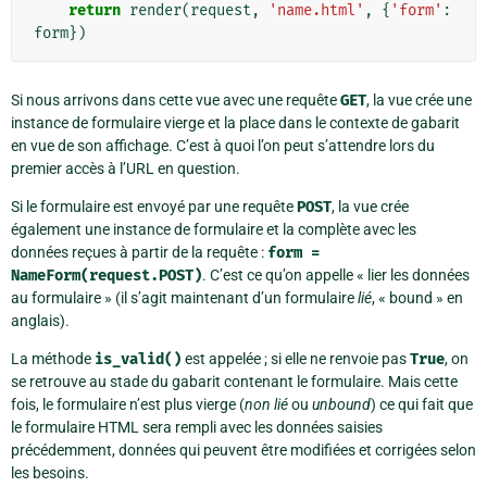
return
render
(
request
,
'name.html'
,
{
'form'
:
form
})
Si nous arrivons dans cette vue avec une requête
GET
, la vue crée une
instance de formulaire vierge et la place dans le contexte de gabarit
en vue de son affichage. C’est à quoi l’on peut s’attendre lors du
premier accès à l’URL en question.
Si le formulaire est envoyé par une requête
POST
, la vue crée
également une instance de formulaire et la complète avec les
données reçues à partir de la requête :
form
=
NameForm(request.POST)
. C’est ce qu’on appelle « lier les données
au formulaire » (il s’agit maintenant d’un formulaire
lié
, « bound » en
anglais).
La méthode
is_valid()
est appelée ; si elle ne renvoie pas
True
, on
se retrouve au stade du gabarit contenant le formulaire. Mais cette
fois, le formulaire n’est plus vierge (
non lié
ou
unbound
) ce qui fait que
le formulaire HTML sera rempli avec les données saisies
précédemment, données qui peuvent être modifiées et corrigées selon
les besoins.