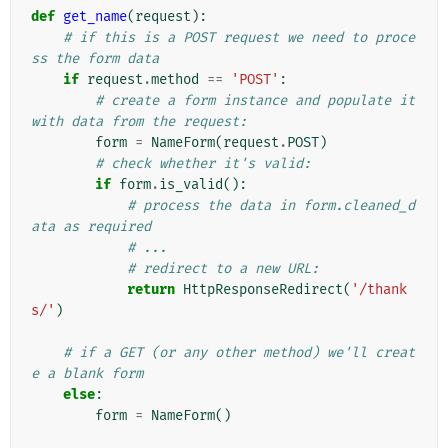
def
get_name
(
request
):
# if this is a POST request we need to proce
ss the form data
if
request
.
method
==
'POST'
:
# create a form instance and populate it 
with data from the request:
form
=
NameForm
(
request
.
POST
)
# check whether it's valid:
if
form
.
is_valid
():
# process the data in form.cleaned_d
ata as required
# ...
# redirect to a new URL:
return
HttpResponseRedirect
(
'/thank
s/'
)
# if a GET (or any other method) we'll creat
e a blank form
else
:
form
=
NameForm
()