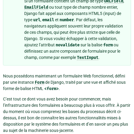
Si un formulaire contient un champ de type
URLField
,
EmailField
ou tout type de champ nombre entier,
Django fait appel aux composants HTML5 (input) de
type
url
,
email
et
number
. Par défaut, les
navigateurs appliquent souvent leur propre validation
de ces champs, qui peut être plus stricte que celle de
Django. Si vous voulez échapper à cette validation,
ajoutez l’attribut
novalidate
sur la balise
form
ou
définissez un autre composant de formulaire pour le
champ, comme par exemple
TextInput
.
Nous possédons maintenant un formulaire Web fonctionnel, défini
par une instance
Form
de Django, traité par une vue et affiché sous
forme de balise HTML
<form>
.
C’est tout ce dont vous avez besoin pour commencer, mais
l’infrastructure des formulaires a beaucoup plus à vous offrir. À partir
du moment où vous comprenez les bases du processus décrit ci-
dessus, il est bon de connaître les autres fonctionnalités mises à
disposition par le système des formulaires et d’en savoir un peu plus
au sujet de la machinerie sous-jacente.