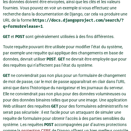
les données doivent être envoyées, ainsi que les clés et les valeurs
fournies. Vous pouvez en voir un exemple si vous effectuez une
recherche dans la documentation de Django, car cela va produire une
URL de la forme
https://docs.djangoproject.com/search/?
q=forms&release=1
.
GET
et
POST
sont généralement utilisées à des fins différentes.
Toute requête pouvant être utilisée pour modifier l’état du système,
par exemple une requête qui applique des changements en base de
données, devrait utiliser
POST
.
GET
ne devrait être employée que pour
des requêtes qui n’affectent pas l’état du système.
GET
ne conviendrait pas non plus pour un formulaire de changement
de mot de passe, car le mot de passe apparaîtrait en clair dans l’URL
ainsi que dans l’historique du navigateur et les journaux du serveur.
Elle ne conviendrait pas non plus pour des données volumineuses ou
pour des données binaires telles que pour une image. Une application
Web utilisant des requêtes
GET
pour des formulaires administratifs ne
serait pas sécurisée : il est facile pour un attaquant de simuler une
requête de formulaire pour obtenir l’accès à des parties sensibles du
système. Les requêtes
POST
accompagnées par d’autres protections
comme la
protection CSRF
de Django offrent un bien meilleur contrôle