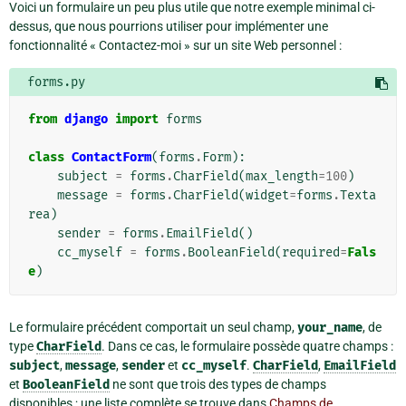
Voici un formulaire un peu plus utile que notre exemple minimal ci-
dessus, que nous pourrions utiliser pour implémenter une
fonctionnalité « Contactez-moi » sur un site Web personnel :
forms.py
from
django
import
forms
class
ContactForm
(
forms
.
Form
):
subject
=
forms
.
CharField
(
max_length
=
100
)
message
=
forms
.
CharField
(
widget
=
forms
.
Texta
rea
)
sender
=
forms
.
EmailField
()
cc_myself
=
forms
.
BooleanField
(
required
=
Fals
e
)
Le formulaire précédent comportait un seul champ,
your_name
, de
type
CharField
. Dans ce cas, le formulaire possède quatre champs :
subject
,
message
,
sender
et
cc_myself
.
CharField
,
EmailField
et
BooleanField
ne sont que trois des types de champs
disponibles ; une liste complète se trouve dans
Champs de