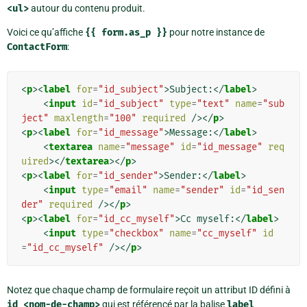
<ul>
autour du contenu produit.
Voici ce qu’affiche
{{
form.as_p
}}
pour notre instance de
ContactForm
:
<
p
><
label
for
=
"id_subject"
>
Subject:
</
label
>
<
input
id
=
"id_subject"
type
=
"text"
name
=
"sub
ject"
maxlength
=
"100"
required
/></
p
>
<
p
><
label
for
=
"id_message"
>
Message:
</
label
>
<
textarea
name
=
"message"
id
=
"id_message"
req
uired
></
textarea
></
p
>
<
p
><
label
for
=
"id_sender"
>
Sender:
</
label
>
<
input
type
=
"email"
name
=
"sender"
id
=
"id_sen
der"
required
/></
p
>
<
p
><
label
for
=
"id_cc_myself"
>
Cc myself:
</
label
>
<
input
type
=
"checkbox"
name
=
"cc_myself"
id
=
"id_cc_myself"
/></
p
>
Notez que chaque champ de formulaire reçoit un attribut ID défini à
id_<nom-de-champ>
qui est référencé par la balise
label