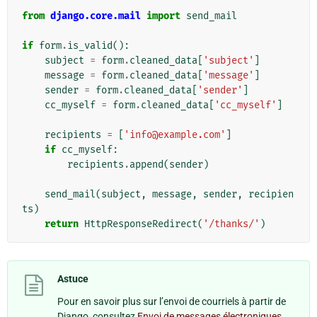
from
django.core.mail
import
send_mail
if
form
.
is_valid
():
subject
=
form
.
cleaned_data
[
'subject'
]
message
=
form
.
cleaned_data
[
'message'
]
sender
=
form
.
cleaned_data
[
'sender'
]
cc_myself
=
form
.
cleaned_data
[
'cc_myself'
]
recipients
=
[
'info@example.com'
]
if
cc_myself
:
recipients
.
append
(
sender
)
send_mail
(
subject
,
message
,
sender
,
recipien
ts
)
return
HttpResponseRedirect
(
'/thanks/'
)
Astuce
Pour en savoir plus sur l’envoi de courriels à partir de
Django, consultez
Envoi de messages électroniques
.