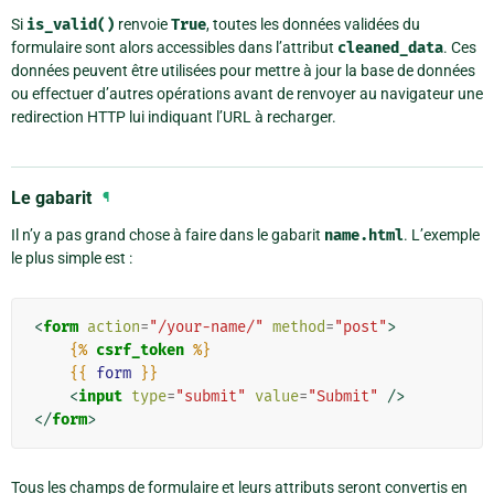
Si
is_valid()
renvoie
True
, toutes les données validées du
formulaire sont alors accessibles dans l’attribut
cleaned_data
. Ces
données peuvent être utilisées pour mettre à jour la base de données
ou effectuer d’autres opérations avant de renvoyer au navigateur une
redirection HTTP lui indiquant l’URL à recharger.
Le gabarit
¶
Il n’y a pas grand chose à faire dans le gabarit
name.html
. L’exemple
le plus simple est :
<
form
action
=
"/your-name/"
method
=
"post"
>
{%
csrf_token
%}
{{
form
}}
<
input
type
=
"submit"
value
=
"Submit"
/>
</
form
>
Tous les champs de formulaire et leurs attributs seront convertis en