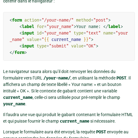
obtenir dans le navigateur :
<
form
action
=
"/your-name/"
method
=
"post"
>
<
label
for
=
"your_name"
>
Your name: 
</
label
>
<
input
id
=
"your_name"
type
=
"text"
name
=
"your
_name"
value
=
"
{{
current_name
}}
"
>
<
input
type
=
"submit"
value
=
"OK"
>
</
form
>
Le navigateur saura alors qu’il doit renvoyer les données du
formulaire vers l’URL
/your-name/
, en utilisant la méthode
POST
. Il
affichera un champ de texte libellé « Your name: » et un bouton
intitulé « OK ». Si le contexte de gabarit contient une variable
current_name
, celle-ci sera utilisée pour pré-remplir le champ
your_name
.
Il faudra une vue qui produit le gabarit contenant le formulaire HTML
et qui puisse fournir le champ
current_name
si nécessaire.
Lorsque le formulaire aura été envoyé, la requête
POST
envoyée au