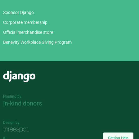
Sponsor Django
Corporate membership
Official merchandise store
Benevity Workplace Giving Program
Django
Hosting by
In-kind donors
Design by
Getting Help
&