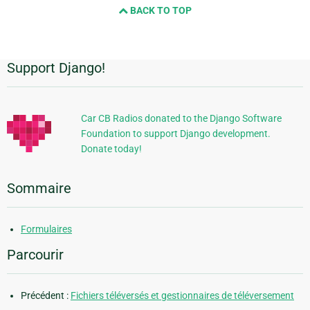
BACK TO TOP
page
Support Django!
Informations
supplémentaires
Car CB Radios donated to the Django Software
Foundation to support Django development.
Donate today!
Sommaire
Formulaires
Parcourir
Précédent :
Fichiers téléversés et gestionnaires de téléversement