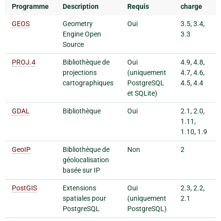
Programme
Description
Requis
charge
GEOS
Geometry
Oui
3.5, 3.4,
Engine Open
3.3
Source
PROJ.4
Bibliothèque de
Oui
4.9, 4.8,
projections
(uniquement
4.7, 4.6,
cartographiques
PostgreSQL
4.5, 4.4
et SQLite)
GDAL
Bibliothèque
Oui
2.1, 2.0,
1.11,
1.10, 1.9
GeoIP
Bibliothèque de
Non
2
géolocalisation
basée sur IP
PostGIS
Extensions
Oui
2.3, 2.2,
spatiales pour
(uniquement
2.1
PostgreSQL
PostgreSQL)