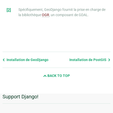
[2]
Spécifiquement, GeoDjango fournit la prise en charge de
la bibliothèque
OGR
, un composant de GDAL.
Previous
Installation de GeoDjango
Installation de PostGIS
page
and
BACK TO TOP
next
page
Support Django!
Informations
supplémentaires