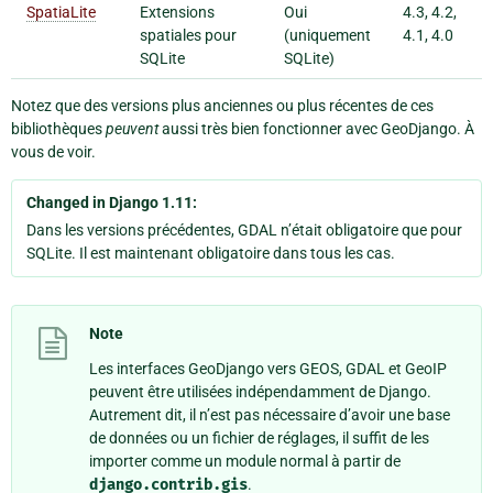
SpatiaLite
Extensions
Oui
4.3, 4.2,
spatiales pour
(uniquement
4.1, 4.0
SQLite
SQLite)
Notez que des versions plus anciennes ou plus récentes de ces
bibliothèques
peuvent
aussi très bien fonctionner avec GeoDjango. À
vous de voir.
Changed in Django 1.11:
Dans les versions précédentes, GDAL n’était obligatoire que pour
SQLite. Il est maintenant obligatoire dans tous les cas.
Note
Les interfaces GeoDjango vers GEOS, GDAL et GeoIP
peuvent être utilisées indépendamment de Django.
Autrement dit, il n’est pas nécessaire d’avoir une base
de données ou un fichier de réglages, il suffit de les
importer comme un module normal à partir de
django.contrib.gis
.