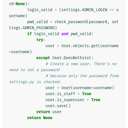
rd
=
None
):
login_valid
=
(
settings
.
ADMIN_LOGIN
==
u
sername
)
pwd_valid
=
check_password
(
password
,
set
tings
.
ADMIN_PASSWORD
)
if
login_valid
and
pwd_valid
:
try
:
user
=
User
.
objects
.
get
(
username
=
username
)
except
User
.
DoesNotExist
:
# Create a new user. There's no 
need to set a password
# because only the password from 
settings.py is checked.
user
=
User
(
username
=
username
)
user
.
is_staff
=
True
user
.
is_superuser
=
True
user
.
save
()
return
user
return
None