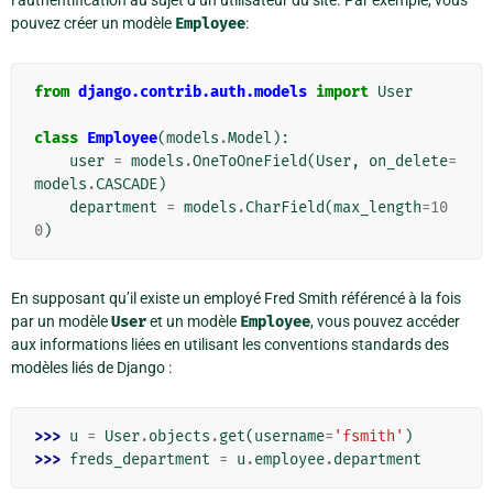
l’authentification au sujet d’un utilisateur du site. Par exemple, vous
pouvez créer un modèle
Employee
:
from
django.contrib.auth.models
import
User
class
Employee
(
models
.
Model
):
user
=
models
.
OneToOneField
(
User
,
on_delete
=
models
.
CASCADE
)
department
=
models
.
CharField
(
max_length
=
10
0
)
En supposant qu’il existe un employé Fred Smith référencé à la fois
par un modèle
User
et un modèle
Employee
, vous pouvez accéder
aux informations liées en utilisant les conventions standards des
modèles liés de Django :
>>> 
u
=
User
.
objects
.
get
(
username
=
'fsmith'
)
>>> 
freds_department
=
u
.
employee
.
department