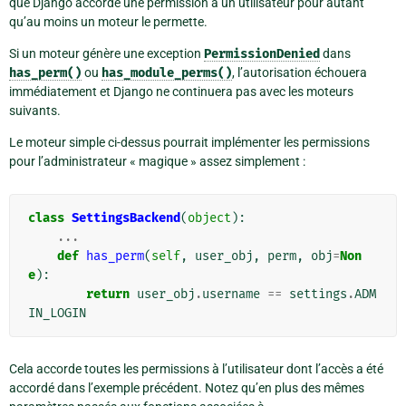
que Django accorde une permission à un utilisateur pour autant
qu’au moins un moteur le permette.
Si un moteur génère une exception
PermissionDenied
dans
has_perm()
ou
has_module_perms()
, l’autorisation échouera
immédiatement et Django ne continuera pas avec les moteurs
suivants.
Le moteur simple ci-dessus pourrait implémenter les permissions
pour l’administrateur « magique » assez simplement :
class
SettingsBackend
(
object
):
...
def
has_perm
(
self
,
user_obj
,
perm
,
obj
=
Non
e
):
return
user_obj
.
username
==
settings
.
ADM
IN_LOGIN
Cela accorde toutes les permissions à l’utilisateur dont l’accès a été
accordé dans l’exemple précédent. Notez qu’en plus des mêmes