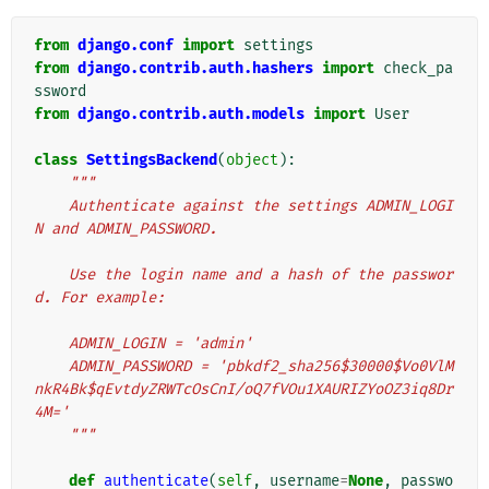
from
django.conf
import
settings
from
django.contrib.auth.hashers
import
check_pa
ssword
from
django.contrib.auth.models
import
User
class
SettingsBackend
(
object
):
"""
    Authenticate against the settings ADMIN_LOGI
N and ADMIN_PASSWORD.
    Use the login name and a hash of the passwor
d. For example:
    ADMIN_LOGIN = 'admin'
    ADMIN_PASSWORD = 'pbkdf2_sha256$30000$Vo0VlM
nkR4Bk$qEvtdyZRWTcOsCnI/oQ7fVOu1XAURIZYoOZ3iq8Dr
4M='
    """
def
authenticate
(
self
,
username
=
None
,
passwo