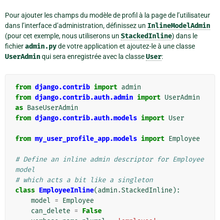
Pour ajouter les champs du modèle de profil à la page de l’utilisateur
dans l’interface d’administration, définissez un
InlineModelAdmin
(pour cet exemple, nous utiliserons un
StackedInline
) dans le
fichier
admin.py
de votre application et ajoutez-le à une classe
UserAdmin
qui sera enregistrée avec la classe
User
:
from
django.contrib
import
admin
from
django.contrib.auth.admin
import
UserAdmin
as
BaseUserAdmin
from
django.contrib.auth.models
import
User
from
my_user_profile_app.models
import
Employee
# Define an inline admin descriptor for Employee 
model
# which acts a bit like a singleton
class
EmployeeInline
(
admin
.
StackedInline
):
model
=
Employee
can_delete
=
False