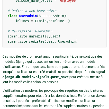
verbose_name_plural
=
'employee'
# Define a new User admin
class
UserAdmin
(
BaseUserAdmin
):
inlines
=
(
EmployeeInline
,
)
# Re-register UserAdmin
admin
.
site
.
unregister
(
User
)
admin
.
site
.
register
(
User
,
UserAdmin
)
Ces modèles de profil n’ont aucune particularité, ce ne sont que des
modèles Django qui possèdent un lien un-à-un avec un modèle
d’utilisateur. En tant que tels, ils ne sont pas automatiquement créés
lorsqu’un utilisateur est créé, mais il est possible de profiter du signal
django.db.models.signals.post_save
pour créer ou mettre à
jour les modèles liés selon les besoins.
L’utilisation de modèles liés provoque des requêtes ou des jointures
supplémentaires pour récupérer les données liées. En fonction de vos
besoins, il peut être préférable d’utiliser un modèle d’utilisateur
personnalisé possédant les champs liés supplémentaires. Cependant,