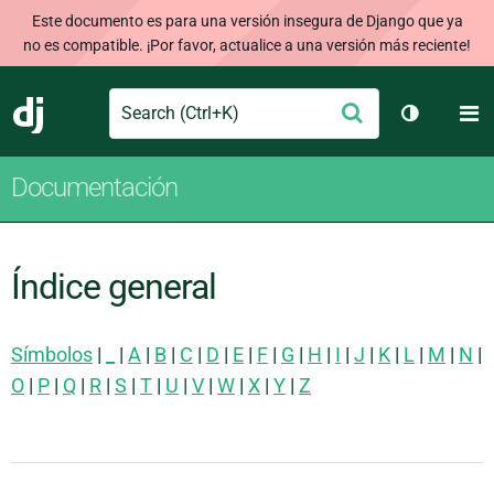
Este documento es para una versión insegura de Django que ya
no es compatible. ¡Por favor, actualice a una versión más reciente!
Search
M
Enviar
Django
Cambiar t
Documentación
Índice general
Símbolos
|
_
|
A
|
B
|
C
|
D
|
E
|
F
|
G
|
H
|
I
|
J
|
K
|
L
|
M
|
N
|
O
|
P
|
Q
|
R
|
S
|
T
|
U
|
V
|
W
|
X
|
Y
|
Z