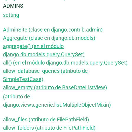
ADMINS
setting
AdminSite (clase en django.contrib.admin)
Aggregate (clase en django.db.models)
aggregate() (en el módulo
django.db.models.query.QuerySet)
all() (en el módulo django.db.models.query.QuerySet)
allow_database_queries (atributo de
SimpleTestCase)
allow_empty (atributo de BaseDateListView)
(atributo de
django.views.generic.list.MultipleObjectMixin)
allow_files (atributo de FilePathField)
allow_folders (atributo de FilePathField)