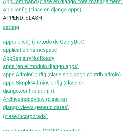
AppCommand (clase en django.core.management)
AppConfig (clase en django.apps)
APPEND_SLASH
setting
appendlist() (método de QueryDict)
application namespace
AppRegistryNotReady
apps (en el módulo django.apps)
apps.AdminConfig (clase en django.contrib.admin)
apps.SimpleAdminConfig (clase en
django.contrib.admin)
ArchiveIndexView (clase en
django.views.generic.dates)
(clase incorporada)
area (atributo de GEOSGeometry)