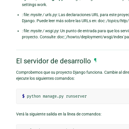
settings work.
: file:
mysite / urls.py
: Las declaraciones URL para este proyec
Django. Puede leer más sobre las URLs en: doc:
/topics/http/
: file:
mysite / wsgi.py
: Un punto de entrada para que los ser
proyecto. Consulte :doc:
`
/howto/deployment/wsgi/index`par
El servidor de desarrollo
¶
Comprobemos que su proyecto Django funciona. Cambie al directo
ejecute los siguientes comandos:
$
Verá la siguiente salida en la línea de comandos: