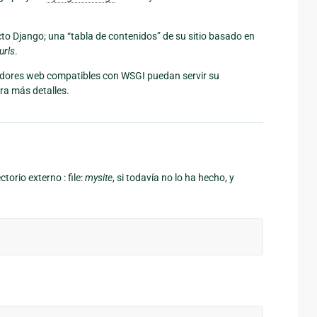
to Django; una “tabla de contenidos” de su sitio basado en
urls
.
vidores web compatibles con WSGI puedan servir su
a más detalles.
rio externo : file:
mysite
, si todavía no lo ha hecho, y