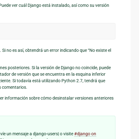
Puede ver cuál Django está instalado, así como su versión
. Si no es así, obtendrá un error indicando que “No existe el
ones posteriores. Si la versión de Django no coincide, puede
tador de versión que se encuentra en la esquina inferior
iente. Si todavía está utilizando Python 2.7, tendrá que
s comentarios.
r información sobre cómo desinstalar versiones anteriores
nvíe un mensaje a django-users| o visite
#django on