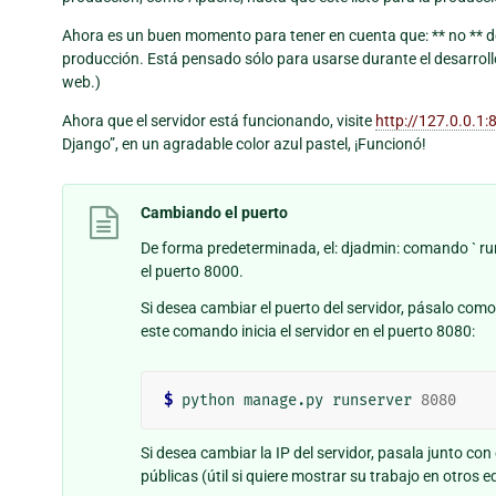
Ahora es un buen momento para tener en cuenta que: ** no ** deb
producción. Está pensado sólo para usarse durante el desarroll
web.)
Ahora que el servidor está funcionando, visite
http://127.0.0.1:
Django”, en un agradable color azul pastel, ¡Funcionó!
Cambiando el puerto
De forma predeterminada, el: djadmin: comando ` runse
el puerto 8000.
Si desea cambiar el puerto del servidor, pásalo com
este comando inicia el servidor en el puerto 8080:
$
 python manage.py runserver 
8080
Si desea cambiar la IP del servidor, pasala junto con
públicas (útil si quiere mostrar su trabajo en otros equ