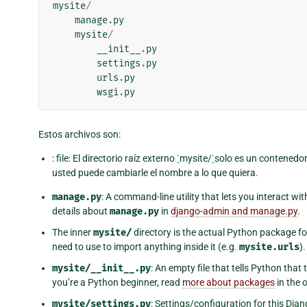
mysite
/
manage
.
py
mysite
/
__init__
.
py
settings
.
py
urls
.
py
wsgi
.
py
Estos archivos son:
: file: El directorio raíz externo
`
mysite/
`
solo es un contenedor
usted puede cambiarle el nombre a lo que quiera.
manage.py
: A command-line utility that lets you interact wi
details about
manage.py
in
django-admin and manage.py
.
The inner
mysite/
directory is the actual Python package fo
need to use to import anything inside it (e.g.
mysite.urls
).
mysite/__init__.py
: An empty file that tells Python that
you’re a Python beginner, read
more about packages
in the 
mysite/settings.py
: Settings/configuration for this Djan