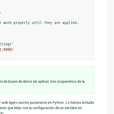


t work properly until they are applied.

tings'

1:8000/
es de bases de datos sin aplicar, nos ocuparemos de la
dor web ligero escrito puramente en Python. Lo hemos incluido
er que lidiar con la configuración de un servidor en
ón.