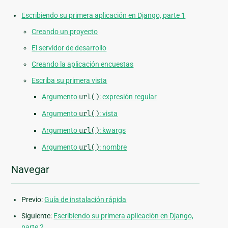
Escribiendo su primera aplicación en Django, parte 1
Creando un proyecto
El servidor de desarrollo
Creando la aplicación encuestas
Escriba su primera vista
Argumento
url()
: expresión regular
Argumento
url()
: vista
Argumento
url()
: kwargs
Argumento
url()
: nombre
Navegar
Previo:
Guía de instalación rápida
Siguiente:
Escribiendo su primera aplicación en Django,
parte 2