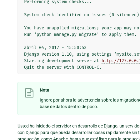
Performing system checks...

System check identified no issues (0 silenced).
You have unapplied migrations; your app may no
Run 'python manage.py migrate' to apply them.

abril 04, 2017 - 15:50:53

Django version 1.10, using settings 'mysite.set
Starting development server at 
http://127.0.0.
Nota
Ignore por ahora la advertencia sobre las migracion
base de datos dentro de poco.
Usted ha iniciado el servidor en desarrollo de Django, un servi
con Django para que pueda desarrollar cosas rápidamente sin ten
producción, como Apache, hasta que esté listo para la producci