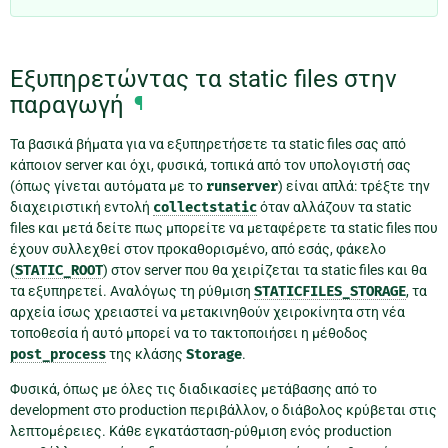
Εξυπηρετώντας τα static files στην
παραγωγή
¶
Τα βασικά βήματα για να εξυπηρετήσετε τα static files σας από
κάποιον server και όχι, φυσικά, τοπικά από τον υπολογιστή σας
(όπως γίνεται αυτόματα με το
runserver
) είναι απλά: τρέξτε την
διαχειριστική εντολή
collectstatic
όταν αλλάζουν τα static
files και μετά δείτε πως μπορείτε να μεταφέρετε τα static files που
έχουν συλλεχθεί στον προκαθορισμένο, από εσάς, φάκελο
(
STATIC_ROOT
) στον server που θα χειρίζεται τα static files και θα
τα εξυπηρετεί. Αναλόγως τη ρύθμιση
STATICFILES_STORAGE
, τα
αρχεία ίσως χρειαστεί να μετακινηθούν χειροκίνητα στη νέα
τοποθεσία ή αυτό μπορεί να το τακτοποιήσει η μέθοδος
post_process
της κλάσης
Storage
.
Φυσικά, όπως με όλες τις διαδικασίες μετάβασης από το
development στο production περιβάλλον, ο διάβολος κρύβεται στις
λεπτομέρειες. Κάθε εγκατάσταση-ρύθμιση ενός production