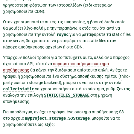
γρηγορότερη φόρτωση των ιστοσελίδων (ειδικότερα αν
χρησιμοποιείτε CDN).
Όταν χρησιμοποιείτε αυτές τις υπηρεσίες, η βασική διαδικασία
θα μοιάζει λίγο-πολύ με την παραπάνω, εκτός του ότι αντί να
χρησιμοποιείτε την εντολή
rsync
για να μεταφέρετε τα static files
στον server, θα χρειαστεί να μεταφέρετε τα static files στον
πάροχο αποθήκευσης αρχείων ή στο CDN.
Υπάρχουν πολλοί τρόποι για το πετύχετε αυτό, αλλά αν ο πάροχος
έχει κάποιο API, τότε ένα
παραμετροποιήσιμο σύστημα
αποθήκευσης
θα κάνει την διαδικασία απίστευτα απλή. Αν έχετε
γράψει ή χρησιμοποιείτε ένα σύστημα αποθήκευσης τρίτου (third-
party custom storage backend), μπορείτε να πείτε στην εντολή
collectstatic
να χρησιμοποιήσει αυτό το σύστημα, ρυθμίζοντας
ανάλογα την επιλογή
STATICFILES_STORAGE
στη μηχανή
αποθήκευσης.
Για παράδειγμα, αν έχετε γράψει ένα σύστημα αποθήκευσης S3
στο αρχείο
myproject.storage.S3Storage
, μπορείτε να το
χρησιμοποιήσετε ως εξής: