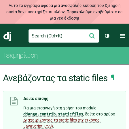
Αυτό το έγγραφο αφορά μια ανασφαλής έκδοση του Django η
οποία δεν υποστηρίζεται πλέον. Παρακαλούμε αναβαθμίστε σε
μια νέα έκδοση!
Search
M
Υποβολή
Django
Toggle th
Τεκμηρίωση
Ανεβάζοντας τα static files
¶
Δείτε επίσης
Για μια εισαγωγή στη χρήση του module
django.contrib.staticfiles
, δείτε στο άρθρο
Διαχειρίζοντας τα static files (πχ εικόνες,
JavaScript, CSS)
.