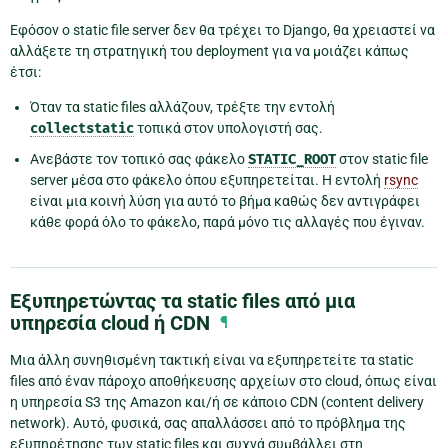
Εφόσον ο static file server δεν θα τρέχει το Django, θα χρειαστεί να
αλλάξετε τη στρατηγική του deployment για να μοιάζει κάπως
έτσι:
Όταν τα static files αλλάζουν, τρέξτε την εντολή
collectstatic
τοπικά στον υπολογιστή σας.
Ανεβάστε τον τοπικό σας φάκελο
STATIC_ROOT
στον static file
server μέσα στο φάκελο όπου εξυπηρετείται. Η εντολή
rsync
είναι μια κοινή λύση για αυτό το βήμα καθώς δεν αντιγράφει
κάθε φορά όλο το φάκελο, παρά μόνο τις αλλαγές που έγιναν.
Εξυπηρετώντας τα static files από μια
υπηρεσία cloud ή CDN
¶
Μια άλλη συνηθισμένη τακτική είναι να εξυπηρετείτε τα static
files από έναν πάροχο αποθήκευσης αρχείων στο cloud, όπως είναι
η υπηρεσία S3 της Amazon και/ή σε κάποιο CDN (content delivery
network). Αυτό, φυσικά, σας απαλλάσσει από το πρόβλημα της
εξυπηρέτησης των static files και συχνά συμβάλλει στη