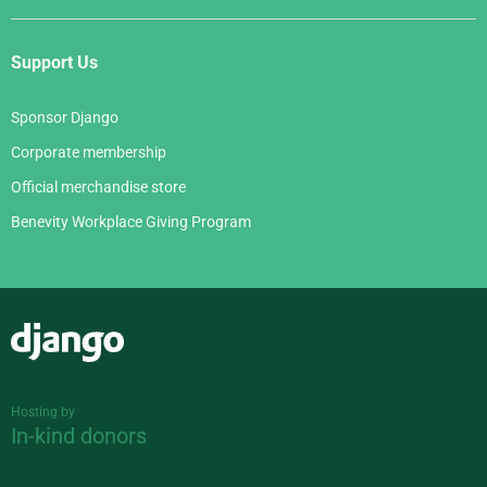
Support Us
Sponsor Django
Corporate membership
Official merchandise store
Benevity Workplace Giving Program
Django
Hosting by
In-kind donors