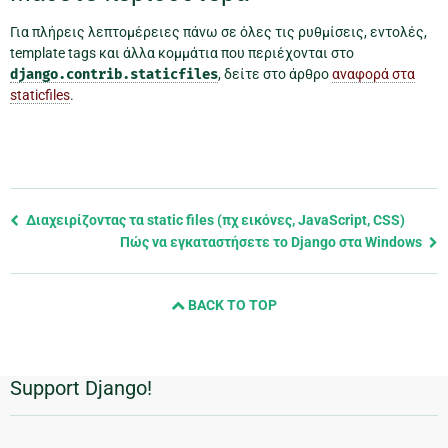
Για πλήρεις λεπτομέρειες πάνω σε όλες τις ρυθμίσεις, εντολές,
template tags και άλλα κομμάτια που περιέχονται στο
django.contrib.staticfiles
, δείτε στο άρθρο
αναφορά στα
staticfiles
.
Previous
Διαχειρίζοντας τα static files (πχ εικόνες, JavaScript, CSS)
page
Πώς να εγκαταστήσετε το Django στα Windows
and
next
BACK TO TOP
page
Support Django!
Πρόσθετες
πληροφορίες