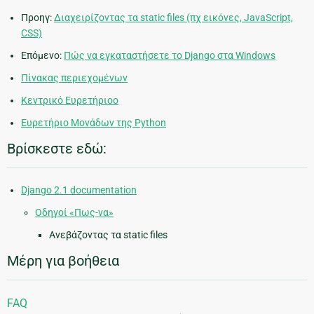
Προηγ:
Διαχειρίζοντας τα static files (πχ εικόνες, JavaScript,
CSS)
Επόμενο:
Πώς να εγκαταστήσετε το Django στα Windows
Πίνακας περιεχομένων
Κεντρικό Ευρετήριοο
Ευρετήριο Μονάδων της Python
Βρίσκεστε εδώ:
Django 2.1 documentation
Οδηγοί «Πως-να»
Ανεβάζοντας τα static files
Μέρη για βοήθεια
FAQ