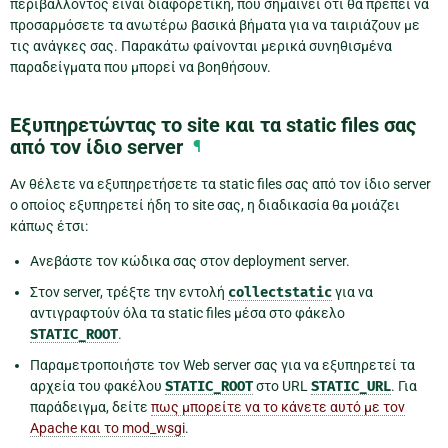
περιβάλλοντος είναι διαφορετική, που σημαίνει ότι θα πρέπει να
προσαρμόσετε τα ανωτέρω βασικά βήματα για να ταιριάζουν με
τις ανάγκες σας. Παρακάτω φαίνονται μερικά συνηθισμένα
παραδείγματα που μπορεί να βοηθήσουν.
Εξυπηρετώντας το site και τα static files σας
από τον ίδιο server
¶
Αν θέλετε να εξυπηρετήσετε τα static files σας από τον ίδιο server
ο οποίος εξυπηρετεί ήδη το site σας, η διαδικασία θα μοιάζει
κάπως έτσι:
Ανεβάστε τον κώδικα σας στον deployment server.
Στον server, τρέξτε την εντολή
collectstatic
για να
αντιγραφτούν όλα τα static files μέσα στο φάκελο
STATIC_ROOT
.
Παραμετροποιήστε τον Web server σας για να εξυπηρετεί τα
αρχεία του φακέλου
STATIC_ROOT
στο URL
STATIC_URL
. Για
παράδειγμα, δείτε
πως μπορείτε να το κάνετε αυτό με τον
Apache και το mod_wsgi
.