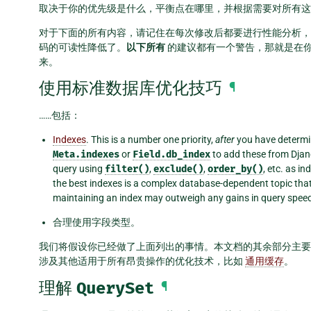
取决于你的优先级是什么，平衡点在哪里，并根据需要对所有这
对于下面的所有内容，请记住在每次修改后都要进行性能分析，
码的可读性降低了。
以下所有
的建议都有一个警告，那就是在
来。
使用标准数据库优化技巧
¶
……包括：
Indexes
. This is a number one priority,
after
you have determin
Meta.indexes
or
Field.db_index
to add these from Djang
query using
filter()
,
exclude()
,
order_by()
, etc. as i
the best indexes is a complex database-dependent topic that
maintaining an index may outweigh any gains in query spee
合理使用字段类型。
我们将假设你已经做了上面列出的事情。本文档的其余部分主要介
涉及其他适用于所有昂贵操作的优化技术，比如
通用缓存
。
理解
QuerySet
¶