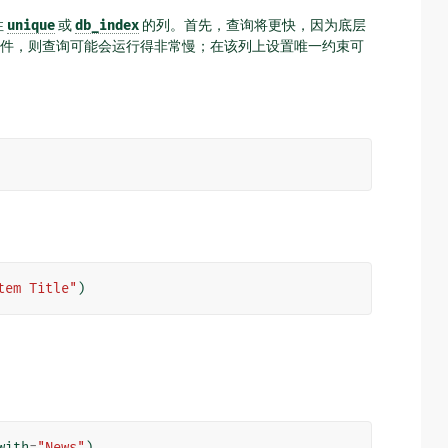
性
unique
或
db_index
的列。首先，查询将更快，因为底层
件，则查询可能会运行得非常慢；在该列上设置唯一约束可
tem Title"
)
with
=
"News"
)