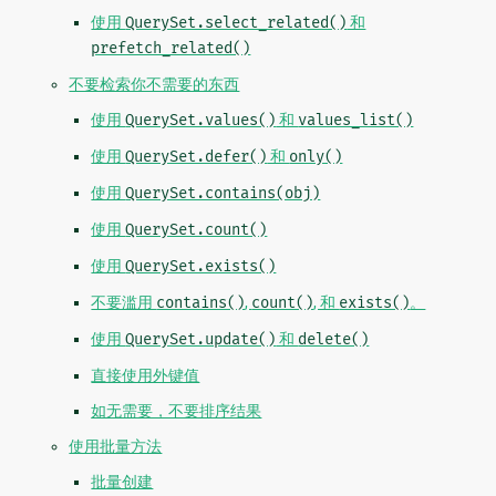
使用
QuerySet.select_related()
和
prefetch_related()
不要检索你不需要的东西
使用
QuerySet.values()
和
values_list()
使用
QuerySet.defer()
和
only()
使用
QuerySet.contains(obj)
使用
QuerySet.count()
使用
QuerySet.exists()
不要滥用
contains()
,
count()
, 和
exists()
。
使用
QuerySet.update()
和
delete()
直接使用外键值
如无需要，不要排序结果
使用批量方法
批量创建