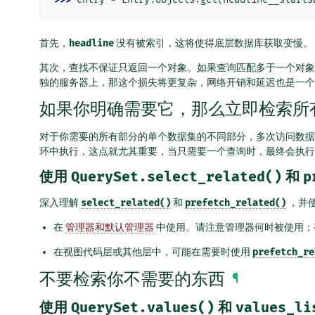
首先，
headline
没有被索引，这将使得底层数据库获取变慢。
其次，查找不保证只返回一个对象。如果查询匹配多于一个对象
独的服务器上，那这个损失将更复杂，网络开销和延迟也是一个
如果你明确需要它，那么立即检索所
对于你需要的所有部分的单个数据集的不同部分，多次访问数据
环中执行，这点就尤其重要，当只需要一个查询时，最终会执行
使用
QuerySet.select_related()
和
p
深入理解
select_related()
和
prefetch_related()
，并
在
管理器和默认管理器
中使用。请注意管理器何时被使用；
在视图代码层或其他层中，可能在需要时使用
prefetch_re
不要检索你不需要的东西
¶
使用
QuerySet.values()
和
values_li