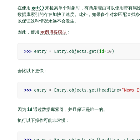
在使用
get()
来检索单个对象时，有两条理由可以使用带有属
数据库索引的存在加快了速度。此外，如果多个对象匹配查找条
以保证这种情况永远不会发生。
因此，使用
示例博客模型
：
>>> 
entry
=
Entry
.
objects
.
get
(
id
=
10
)
会比以下更快：
>>> 
entry
=
Entry
.
objects
.
get
(
headline
=
"News I
因为
id
通过数据库索引，并且保证是唯一的。
执行以下操作可能非常慢：
>>> 
entry
=
Entry
.
objects
.
get
(
headline__starts