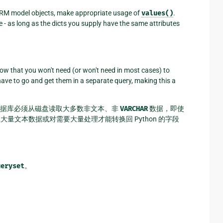
ORM model objects, make appropriate usage of
values()
.
 - as long as the dicts you supply have the same attributes
ow that you won't need (or won't need in most cases) to
ave to go and get them in a separate query, making this a
数据库必须从磁盘读取大多数非文本、非
VARCHAR
数据，即使
量文本数据或对需要大量处理才能转换回 Python 的字段
ueryset
。