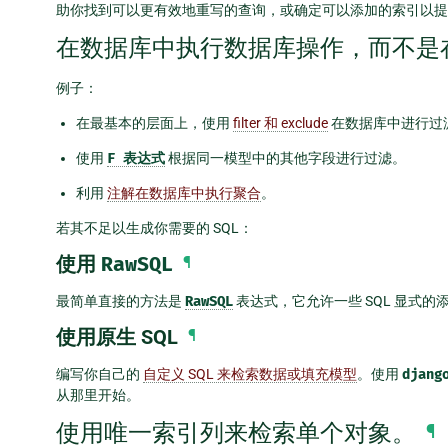
助你找到可以更有效地重写的查询，或确定可以添加的索引以提
在数据库中执行数据库操作，而不是在 P
例子：
在最基本的层面上，使用
filter 和 exclude
在数据库中进行过
使用
F
表达式
根据同一模型中的其他字段进行过滤。
利用
注解在数据库中执行聚合
。
若其不足以生成你需要的 SQL：
使用
RawSQL
¶
最简单直接的方法是
RawSQL
表达式，它允许一些 SQL 显式
使用原生 SQL
¶
编写你自己的
自定义 SQL 来检索数据或填充模型
。使用
djang
从那里开始。
使用唯一索引列来检索单个对象。
¶