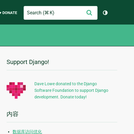
Search
提
♥ DONATE
切换主题（
交
Support Django!
附
加
信
Dave Lowe donated to the Django
Software Foundation to support Django
息
development. Donate today!
内容
数据库访问优化