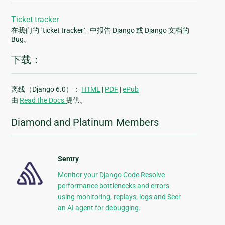
Ticket tracker
在我们的 `ticket tracker`_ 中报告 Django 或 Django 文档的
Bug。
下载：
离线（Django 6.0）：
HTML
|
PDF
|
ePub
由
Read the Docs
提供。
Diamond and Platinum Members
Sentry
Monitor your Django Code Resolve
performance bottlenecks and errors
using monitoring, replays, logs and Seer
an AI agent for debugging.