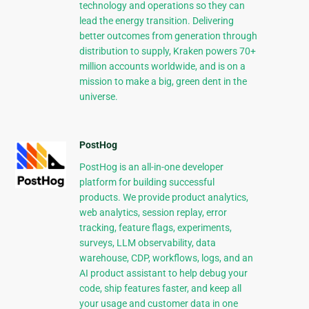
technology and operations so they can
lead the energy transition. Delivering
better outcomes from generation through
distribution to supply, Kraken powers 70+
million accounts worldwide, and is on a
mission to make a big, green dent in the
universe.
PostHog
PostHog is an all-in-one developer
platform for building successful
products. We provide product analytics,
web analytics, session replay, error
tracking, feature flags, experiments,
surveys, LLM observability, data
warehouse, CDP, workflows, logs, and an
AI product assistant to help debug your
code, ship features faster, and keep all
your usage and customer data in one