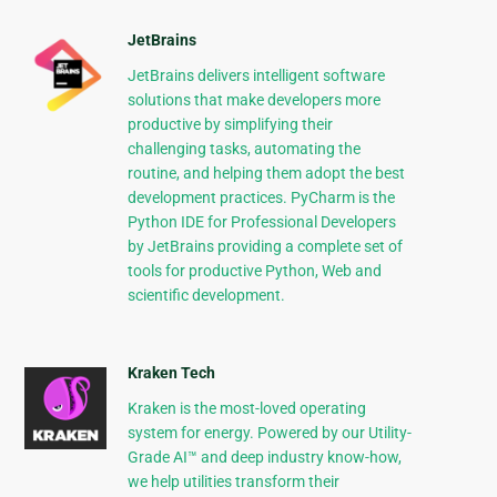
JetBrains
JetBrains delivers intelligent software
solutions that make developers more
productive by simplifying their
challenging tasks, automating the
routine, and helping them adopt the best
development practices. PyCharm is the
Python IDE for Professional Developers
by JetBrains providing a complete set of
tools for productive Python, Web and
scientific development.
Kraken Tech
Kraken is the most-loved operating
system for energy. Powered by our Utility-
Grade AI™ and deep industry know-how,
we help utilities transform their