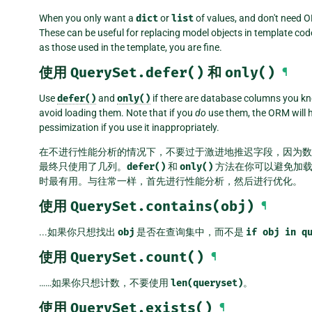
When you only want a
dict
or
list
of values, and don't need 
These can be useful for replacing model objects in template code
as those used in the template, you are fine.
使用
QuerySet.defer()
和
only()
¶
Use
defer()
and
only()
if there are database columns you kn
avoid loading them. Note that if you
do
use them, the ORM will h
pessimization if you use it inappropriately.
在不进行性能分析的情况下，不要过于激进地推迟字段，因为
最终只使用了几列。
defer()
和
only()
方法在你可以避免加载大
时最有用。与往常一样，首先进行性能分析，然后进行优化。
使用
QuerySet.contains(obj)
¶
...如果你只想找出
obj
是否在查询集中，而不是
if
obj
in
q
使用
QuerySet.count()
¶
……如果你只想计数，不要使用
len(queryset)
。
使用
QuerySet.exists()
¶