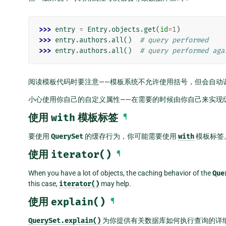
>>> 
entry
=
Entry
.
objects
.
get
(
id
=
1
)
>>> 
entry
.
authors
.
all
()
# query performed
>>> 
entry
.
authors
.
all
()
# query performed aga
阅读模板代码时要注意——模板系统不允许使用括号，但会自动
小心使用你自己的自定义属性——在需要的时候由你自己来实现
使用
with
模板标签
¶
要使用
QuerySet
的缓存行为，你可能需要使用
with
模板标签
使用
iterator()
¶
When you have a lot of objects, the caching behavior of the
Que
this case,
iterator()
may help.
使用
explain()
¶
QuerySet.explain()
为你提供有关数据库如何执行查询的详细