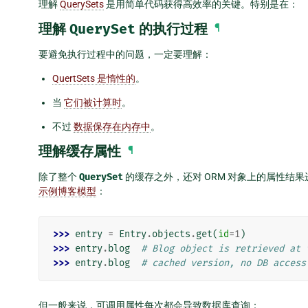
理解
QuerySets
是用简单代码获得高效率的关键。特别是在：
理解
QuerySet
的执行过程
¶
要避免执行过程中的问题，一定要理解：
QuertSets 是惰性的
。
当
它们被计算时
。
不过
数据保存在内存中
。
理解缓存属性
¶
除了整个
QuerySet
的缓存之外，还对 ORM 对象上的属性结
示例博客模型
：
>>> 
entry
=
Entry
.
objects
.
get
(
id
=
1
)
>>> 
entry
.
blog
# Blog object is retrieved at 
>>> 
entry
.
blog
# cached version, no DB access
但一般来说，可调用属性每次都会导致数据库查询：