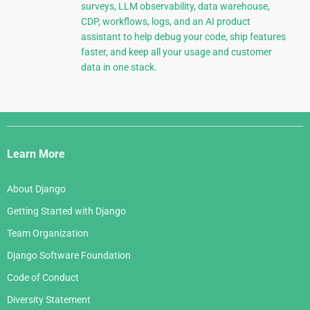
surveys, LLM observability, data warehouse,
CDP, workflows, logs, and an AI product
assistant to help debug your code, ship features
faster, and keep all your usage and customer
data in one stack.
Django
Links
Learn More
About Django
Getting Started with Django
Team Organization
Django Software Foundation
Code of Conduct
Diversity Statement