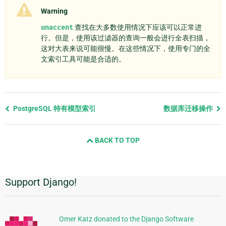
Warning
unaccent
查找在大多数使用情况下应该可以正常进
行。但是，使用该过滤器的查询一般会进行全表扫描，
这对大表来说可能很慢。在这些情况下，使用专门的全
文索引工具可能是合适的。
Previous
PostgreSQL 特有模型索引
数据库迁移操作
page
and
BACK TO TOP
next
page
Support Django!
附
加
信
Omer Katz donated to the Django Software