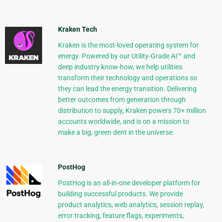
Kraken Tech
Kraken is the most-loved operating system for
energy. Powered by our Utility-Grade AI™ and
deep industry know-how, we help utilities
transform their technology and operations so
they can lead the energy transition. Delivering
better outcomes from generation through
distribution to supply, Kraken powers 70+ million
accounts worldwide, and is on a mission to
make a big, green dent in the universe.
PostHog
PostHog is an all-in-one developer platform for
building successful products. We provide
product analytics, web analytics, session replay,
error tracking, feature flags, experiments,