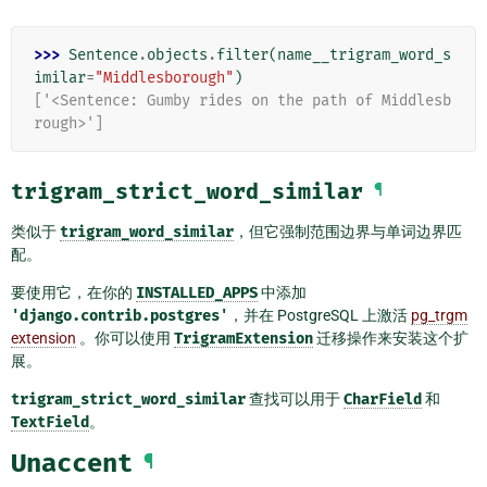
>>> 
Sentence
.
objects
.
filter
(
name__trigram_word_s
imilar
=
"Middlesborough"
)
['<Sentence: Gumby rides on the path of Middlesb
rough>']
trigram_strict_word_similar
¶
类似于
trigram_word_similar
，但它强制范围边界与单词边界匹
配。
要使用它，在你的
INSTALLED_APPS
中添加
'django.contrib.postgres'
，并在 PostgreSQL 上激活
pg_trgm
extension
。你可以使用
TrigramExtension
迁移操作来安装这个扩
展。
trigram_strict_word_similar
查找可以用于
CharField
和
TextField
。
Unaccent
¶