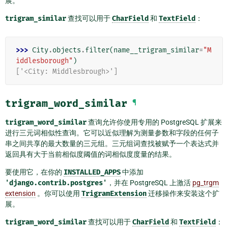
展。
trigram_similar
查找可以用于
CharField
和
TextField
：
>>> 
City
.
objects
.
filter
(
name__trigram_similar
=
"M
iddlesborough"
)
['<City: Middlesbrough>']
trigram_word_similar
¶
trigram_word_similar
查询允许你使用专用的 PostgreSQL 扩展来
进行三元词相似性查询。它可以近似理解为测量参数和字段的任何子
串之间共享的最大数量的三元组。三元组词查找被赋予一个表达式并
返回具有大于当前相似度阈值的词相似度度量的结果。
要使用它，在你的
INSTALLED_APPS
中添加
'django.contrib.postgres'
，并在 PostgreSQL 上激活
pg_trgm
extension
。你可以使用
TrigramExtension
迁移操作来安装这个扩
展。
trigram_word_similar
查找可以用于
CharField
和
TextField
：