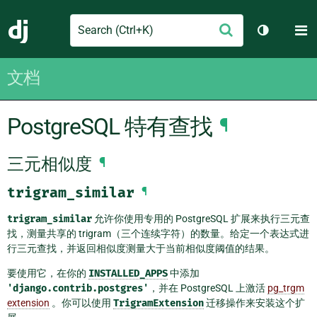
Search
M
提
Django
切换主题
交
文档
PostgreSQL 特有查找
¶
三元相似度
¶
trigram_similar
¶
trigram_similar
允许你使用专用的 PostgreSQL 扩展来执行三元查
找，测量共享的 trigram（三个连续字符）的数量。给定一个表达式进
行三元查找，并返回相似度测量大于当前相似度阈值的结果。
要使用它，在你的
INSTALLED_APPS
中添加
'django.contrib.postgres'
，并在 PostgreSQL 上激活
pg_trgm
extension
。你可以使用
TrigramExtension
迁移操作来安装这个扩