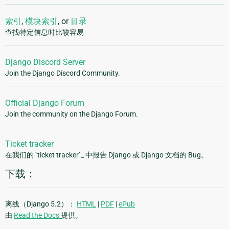
索引
,
模块索引
, or
目录
查找特定信息时比较容易
Django Discord Server
Join the Django Discord Community.
Official Django Forum
Join the community on the Django Forum.
Ticket tracker
在我们的 `ticket tracker`_ 中报告 Django 或 Django 文档的 Bug。
下载：
离线（Django 5.2）：
HTML
|
PDF
|
ePub
由
Read the Docs
提供。