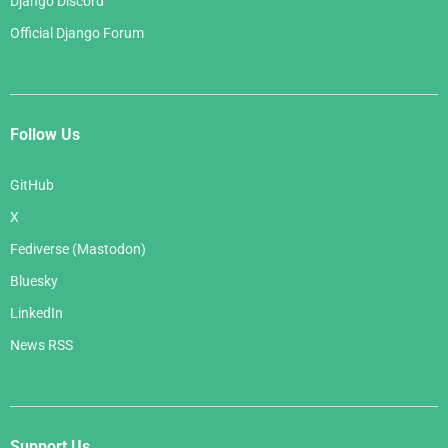
Django Discord
Official Django Forum
Follow Us
GitHub
X
Fediverse (Mastodon)
Bluesky
LinkedIn
News RSS
Support Us