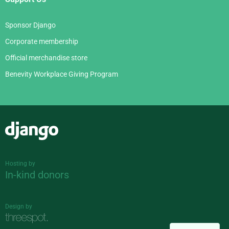
Sponsor Django
Corporate membership
Official merchandise store
Benevity Workplace Giving Program
Django
Hosting by
In-kind donors
Design by