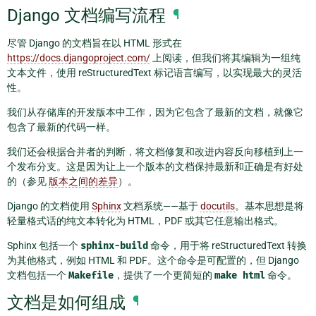
Django 文档编写流程
¶
尽管 Django 的文档旨在以 HTML 形式在
https://docs.djangoproject.com/
上阅读，但我们将其编辑为一组纯
文本文件，使用 reStructuredText 标记语言编写，以实现最大的灵活
性。
我们从存储库的开发版本中工作，因为它包含了最新的文档，就像它
包含了最新的代码一样。
我们还会根据合并者的判断，将文档修复和改进内容反向移植到上一
个发布分支。这是因为让上一个版本的文档保持最新和正确是有好处
的（参见
版本之间的差异
）。
Django 的文档使用
Sphinx
文档系统——基于
docutils
。基本思想是将
轻量格式话的纯文本转化为 HTML，PDF 或其它任意输出格式。
Sphinx 包括一个
sphinx-build
命令，用于将 reStructuredText 转换
为其他格式，例如 HTML 和 PDF。这个命令是可配置的，但 Django
文档包括一个
Makefile
，提供了一个更简短的
make
html
命令。
文档是如何组成
¶