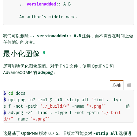
    ..
versionadded
::
 A.B

我们可以删除
..
versionadded::
A.B
注解，而不需要在时间上做
任何缩进的改变。
最小化图像
¶
尽可能地优化图像压缩。对于 PNG 文件，使用 OptiPNG 和
AdvanceCOMP 的
advpng
：
/

$ 
cd
$ 
optipng
-o7
-zm1-9
-i0
-strip
all
`
find
.
-typ
e
f
-not
-path
"./_build/*"
-name
"*.png"
`
$ 
advpng
-z4
`
find
.
-type
f
-not
-path
"./_buil
d/*"
-name
"*.png"
`
这是基于 OptiPNG 版本 0.7.5。旧版本可能会对
-strip
all
选项进