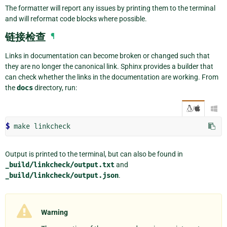
The formatter will report any issues by printing them to the terminal
and will reformat code blocks where possible.
链接检查
¶
Links in documentation can become broken or changed such that
they are no longer the canonical link. Sphinx provides a builder that
can check whether the links in the documentation are working. From
the
docs
directory, run:
/

$ 
make
Output is printed to the terminal, but can also be found in
_build/linkcheck/output.txt
and
_build/linkcheck/output.json
.
Warning