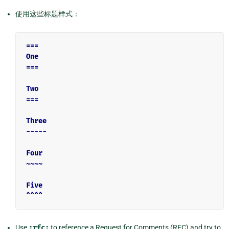
使用这些标题样式：
===
One
===
Two
===
Three
-----
Four
~~~~
Five
^^^^
Use
:rfc:
to reference a Request for Comments (RFC) and try to