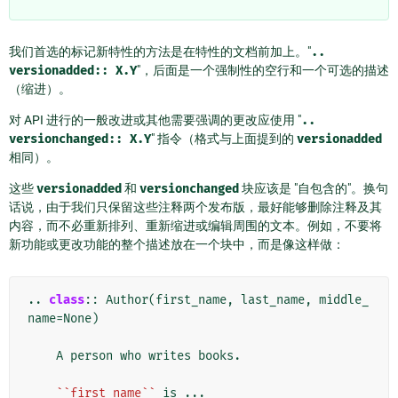
我们首选的标记新特性的方法是在特性的文档前加上。"
..
versionadded::
X.Y
"，后面是一个强制性的空行和一个可选的描述
（缩进）。
对 API 进行的一般改进或其他需要强调的更改应使用 "
..
versionchanged::
X.Y
" 指令（格式与上面提到的
versionadded
相同）。
这些
versionadded
和
versionchanged
块应该是 "自包含的"。换句
话说，由于我们只保留这些注释两个发布版，最好能够删除注释及其
内容，而不必重新排列、重新缩进或编辑周围的文本。例如，不要将
新功能或更改功能的整个描述放在一个块中，而是像这样做：
..
class
::
 Author(first_name, last_name, middle_
name=None)

    A person who writes books.

``first_name``
 is ...
