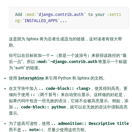
Add 
:mod:
`django.contrib.auth`
 to your 
:setti
ng:
`INSTALLED_APPS`
这是因为 Sphinx 将为后者生成适当的链接，这对读者有很大帮
助。
你可以在目标前加一个
~
（那是一个波浪号）来获得该路径的 “最
后一点”。所以
:mod:`~django.contrib.auth
将显示一个标题
为 “auth” 的链接。
使用
intersphinx
来引用 Python 和 Sphinx 的文档。
在文字块中加入
..
code-block::
<lang>
，使其得到高亮。更
倾向于使用
::
（两个冒号）来自动突出显示。这样做的好处是，
如果代码中包含一些无效的语法，它就不会被高亮显示。例如，添
加
..
code-block::
python
，就可以在无效的语法中强制高亮
显示。
为了提高可读性，使用
..
admonition::
Descriptive
title
而不是
..
note::
。尽量少使用这些方框。