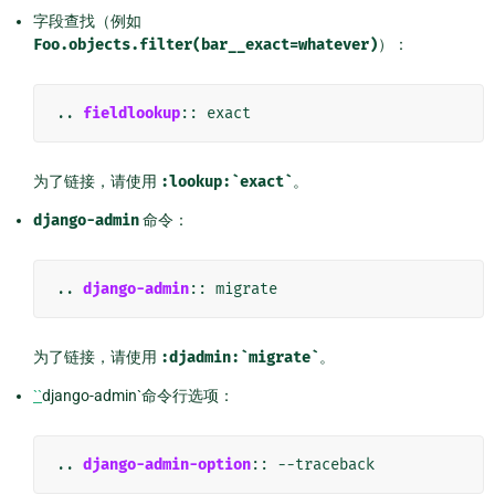
字段查找（例如
Foo.objects.filter(bar__exact=whatever)
）：
..
fieldlookup
::
为了链接，请使用
:lookup:`exact`
。
django-admin
命令：
..
django-admin
::
为了链接，请使用
:djadmin:`migrate`
。
``
django-admin`命令行选项：
..
django-admin-option
::