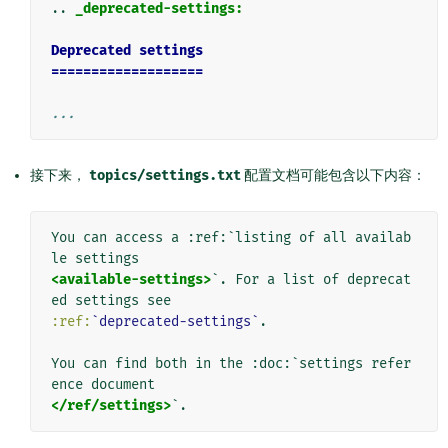
..
_deprecated-settings:
Deprecated settings
===================
...
接下来，
topics/settings.txt
配置文档可能包含以下内容：
You can access a :ref:`listing of all availab
<available-settings>
`. For a list of deprecat
:ref:
`deprecated-settings`
.

You can find both in the :doc:`settings refer
</ref/settings>