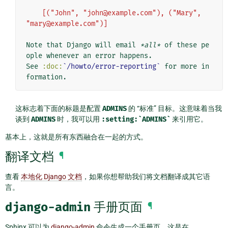
    [("John", "john@example.com"), ("Mary", 
"mary@example.com")]
Note that Django will email 
*all*
 of these pe
ople whenever an error happens.

See 
:doc:
`/howto/error-reporting`
 for more in
这标志着下面的标题是配置
ADMINS
的 “标准” 目标。这意味着当我
谈到
ADMINS
时，我可以用
:setting:`ADMINS`
来引用它。
基本上，这就是所有东西融合在一起的方式。
翻译文档
¶
查看
本地化 Django 文档
，如果你想帮助我们将文档翻译成其它语
言。
django-admin
手册页面
¶
Sphinx 可以为
django-admin
命令生成一个手册页。这是在