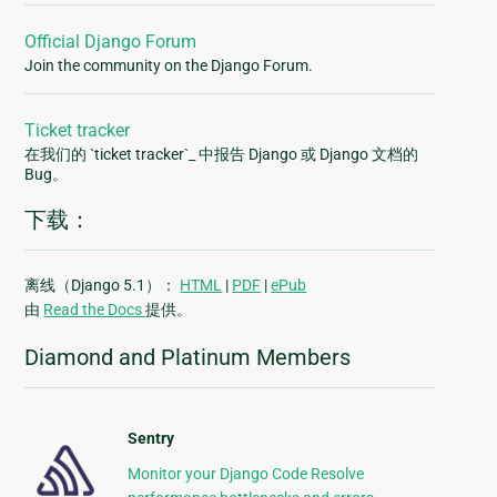
Official Django Forum
Join the community on the Django Forum.
Ticket tracker
在我们的 `ticket tracker`_ 中报告 Django 或 Django 文档的
Bug。
下载：
离线（Django 5.1）：
HTML
|
PDF
|
ePub
由
Read the Docs
提供。
Diamond and Platinum Members
Sentry
Monitor your Django Code Resolve