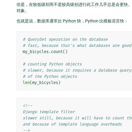
但是，在较低级别而不是较高级别进行此工作几乎总是会更快。
对象。
也就是说，数据库通常比 Python 快，Python 比模板语言快：
# QuerySet operation on the database
# fast, because that's what databases are good
my_bicycles
.
count
()
# counting Python objects
# slower, because it requires a database query
# of the Python objects
len
(
my_bicycles
)
<!--
Django template filter
slower still, because it will have to count th
and because of template language overheads
-->