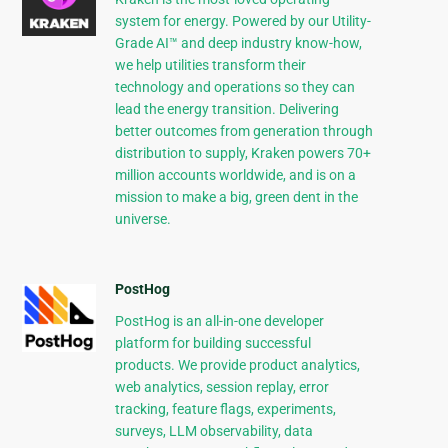
system for energy. Powered by our Utility-
Grade AI™ and deep industry know-how,
we help utilities transform their
technology and operations so they can
lead the energy transition. Delivering
better outcomes from generation through
distribution to supply, Kraken powers 70+
million accounts worldwide, and is on a
mission to make a big, green dent in the
universe.
PostHog
PostHog is an all-in-one developer
platform for building successful
products. We provide product analytics,
web analytics, session replay, error
tracking, feature flags, experiments,
surveys, LLM observability, data