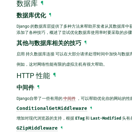
数据库
¶
数据库优化
¶
Django 的数据库层提供了多种方法来帮助开发者从其数据库
添加了各种技巧，概述了尝试优化数据库使用率时要采取的步骤
其他与数据库相关的技巧
¶
启用
持久数据库连接
可以在大部分请求处理时间中加快与数据
例如，这对网络性能有限的虚拟主机有很大帮助。
HTTP 性能
¶
中间件
¶
Django自带了一些有用的
中间件
，可以帮助优化你的网站的性
ConditionalGetMiddleware
¶
增加对现代浏览器的支持，根据
ETag
和
Last-Modified
头有条
GZipMiddleware
¶