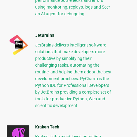
performance bottlenecks and errors
using monitoring, replays, logs and Seer
an AI agent for debugging.
JetBrains
JetBrains delivers intelligent software
solutions that make developers more
productive by simplifying their
challenging tasks, automating the
routine, and helping them adopt the best
development practices. PyCharm is the
Python IDE for Professional Developers
by JetBrains providing a complete set of
tools for productive Python, Web and
scientific development.
Kraken Tech
Kraken is the most-loved operating