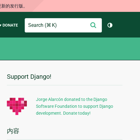
更新的发行版。
Search
提
♥ DONATE
切换主题（
交
Support Django!
附
加
信
Jorge Alarcón donated to the Django
Software Foundation to support Django
息
development. Donate today!
内容