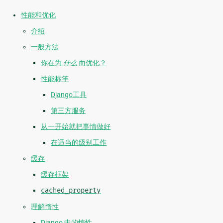
性能和优化
介绍
一般方法
你在为
什么
而优化？
性能标竿
Django工具
第三方服务
从一开始就把事情做好
在适当的级别工作
缓存
缓存框架
cached_property
理解惰性
Django 中的惰性