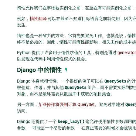
惰性允许我们在事物被实例化之前，甚至在有可能实例化之前，
例如，
惰性翻译
可以在甚至不知道目标语言之前就使用，因为
发生。
惰性也是一种省力的方法，它首先要避免工作。也就是说，惰性
终不是必须的。因此，惰性可能有性能影响，相关工作的成本越
Python 提供了许多用于惰性求值的工具，特别是通过
generator
以发现在代码中利用惰性模式的机会。
Django 中的惰性
¶
Django 本身就很惰性。一个很好的例子可以在
QuerySets
的计
被创建、传递，并与其他
QuerySets
组合，而不需要实际到数
对象，而不是最终需要从数据库中获取的项目集合。
另一方面，
某些操作将强制计算 QuerySet
。避免过早地对
Quer
访问。
Django 还提供了一个
keep_lazy()
这允许使用惰性参数调用的
参数——可能是一个昂贵的参数——在真正需要的时候才会被调