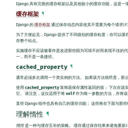
Django 具有完善的缓存框架以及其他较小的缓存功能，这是
缓存框架
¶
Django 的
缓存框架
通过保存动态内容使其不需要为每个请求计
为了方便起见，Django 提供了不同级别的缓存粒度：你可
存整个站点。
实施缓存不应该被看作是改进那些因为写得不好而表现不佳的代
一，而不是一条捷径。
cached_property
¶
通常必须多次调用一个类实例的方法。 如果该方法很昂贵，那
使用
cached_property
装饰器保存属性返回的值； 下次在该
它。 请注意，这仅适用于将
self
作为唯一参数的方法，并将该
某些 Django 组件也具有自己的缓存功能； 这些将在下面与
理解惰性
¶
惰性
是一种与缓存互补的策略。 缓存通过保存结果来避免重新