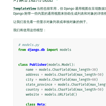
TemplateView
当然也很常用，但 Django 通用视图在呈现
Django 附带一些内置的通用视图来协助生成列表和对象的详情
让我们首先看一些显示对象列表或单独对象的例子。
我们将使用这些模型：
# models.py
from
django.db
import
models
class
Publisher
(
models
.
Model
):
name
=
models
.
CharField
(
max_length
=
30
)
address
=
models
.
CharField
(
max_length
=
50
)
city
=
models
.
CharField
(
max_length
=
60
)
state_province
=
models
.
CharField
(
max_leng
country
=
models
.
CharField
(
max_length
=
50
)
website
=
models
.
URLField
()
class
Meta
: