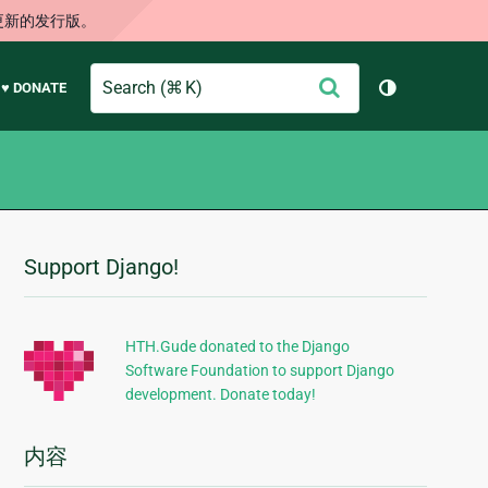
更新的发行版。
Search
提
♥ DONATE
切换主题（
交
Support Django!
附
加
信
HTH.Gude donated to the Django
Software Foundation to support Django
息
development. Donate today!
内容