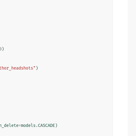
0
)
thor_headshots"
)
n_delete
=
models
.
CASCADE
)