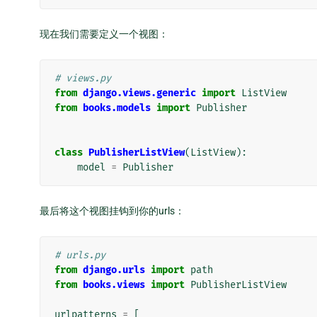
现在我们需要定义一个视图：
# views.py
from
django.views.generic
import
ListView
from
books.models
import
Publisher
class
PublisherListView
(
ListView
):
model
=
Publisher
最后将这个视图挂钩到你的urls：
# urls.py
from
django.urls
import
path
from
books.views
import
PublisherListView
urlpatterns
=
[