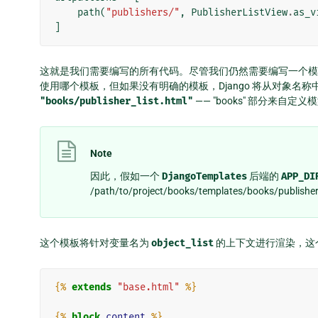
path
(
"publishers/"
,
PublisherListView
.
as_v
]
这就是我们需要编写的所有代码。尽管我们仍然需要编写一个
使用哪个模板，但如果没有明确的模板，Django 将从对象名
"books/publisher_list.html"
—— "books" 部分来自定义模
Note
因此，假如一个
DjangoTemplates
后端的
APP_DI
/path/to/project/books/templates/books/publisher
这个模板将针对变量名为
object_list
的上下文进行渲染，这
{%
extends
"base.html"
%}
{%
block
content
%}