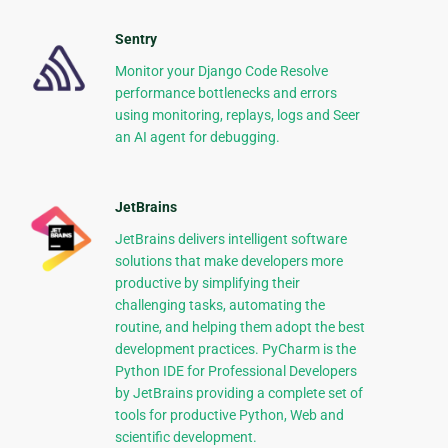
Sentry
Monitor your Django Code Resolve
performance bottlenecks and errors
using monitoring, replays, logs and Seer
an AI agent for debugging.
JetBrains
JetBrains delivers intelligent software
solutions that make developers more
productive by simplifying their
challenging tasks, automating the
routine, and helping them adopt the best
development practices. PyCharm is the
Python IDE for Professional Developers
by JetBrains providing a complete set of
tools for productive Python, Web and
scientific development.