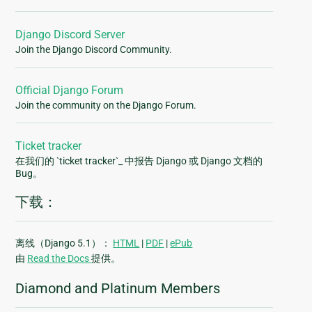
Django Discord Server
Join the Django Discord Community.
Official Django Forum
Join the community on the Django Forum.
Ticket tracker
在我们的 `ticket tracker`_ 中报告 Django 或 Django 文档的
Bug。
下载：
离线（Django 5.1）：
HTML
|
PDF
|
ePub
由
Read the Docs
提供。
Diamond and Platinum Members