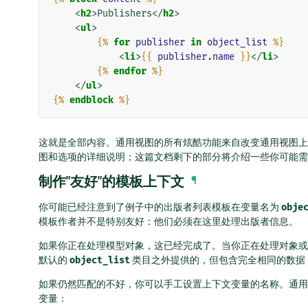
<
h2
>
Publishers
</
h2
>
<
ul
>
{%
for
publisher
in
object_list
%}
<
li
>
{{
publisher.name
}}
</
li
>
{%
endfor
%}
</
ul
>
{%
endblock
%}
这就是全部内容。通用视图的所有炫酷功能来自改变通用视图上
图和选项的详细说明；这篇文档剩下的部分将介绍一些你可能需
制作"友好"的模板上下文
¶
你可能已经注意到了例子中的出版者列表模板在变量名为
obje
模板作者并不是特别友好：他们必须在这里处理出版者信息。
如果你正在处理模型对象，这已经完成了。当你正在处理对象或查
默认的
object_list
类目之外提供的，但包含完全相同的数据
如果仍然匹配的不好，你可以手工设置上下文变量的名称。通用视图上的``
变量：