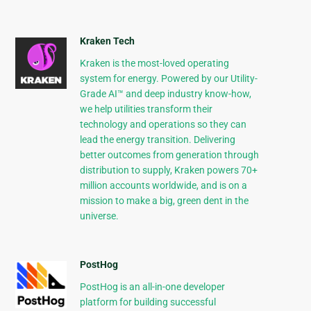
Kraken Tech
Kraken is the most-loved operating
system for energy. Powered by our Utility-
Grade AI™ and deep industry know-how,
we help utilities transform their
technology and operations so they can
lead the energy transition. Delivering
better outcomes from generation through
distribution to supply, Kraken powers 70+
million accounts worldwide, and is on a
mission to make a big, green dent in the
universe.
PostHog
PostHog is an all-in-one developer
platform for building successful