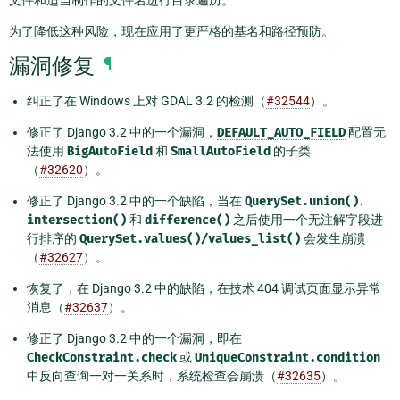
文件和适当制作的文件名进行目录遍历。
为了降低这种风险，现在应用了更严格的基名和路径预防。
漏洞修复
¶
纠正了在 Windows 上对 GDAL 3.2 的检测（
#32544
）。
修正了 Django 3.2 中的一个漏洞，
DEFAULT_AUTO_FIELD
配置无
法使用
BigAutoField
和
SmallAutoField
的子类
（
#32620
）。
修正了 Django 3.2 中的一个缺陷，当在
QuerySet.union()
、
intersection()
和
difference()
之后使用一个无注解字段进
行排序的
QuerySet.values()/values_list()
会发生崩溃
（
#32627
）。
恢复了，在 Django 3.2 中的缺陷，在技术 404 调试页面显示异常
消息（
#32637
）。
修正了 Django 3.2 中的一个漏洞，即在
CheckConstraint.check
或
UniqueConstraint.condition
中反向查询一对一关系时，系统检查会崩溃（
#32635
）。