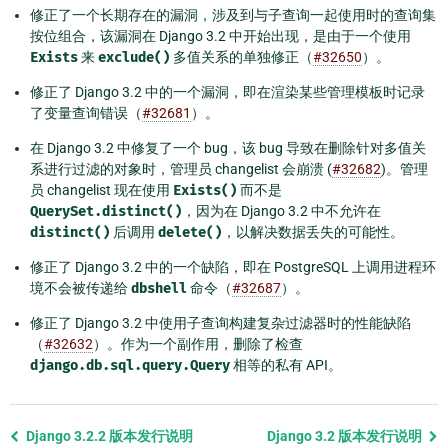
修正了一个长期存在的漏洞，涉及到与子查询一起使用时的查询集
按位组合，该漏洞在 Django 3.2 中开始出现，是由于一个使用
Exists
来
exclude()
多值关系的单独修正（
#32650
）。
修正了 Django 3.2 中的一个漏洞，即在渲染某些管理模板时记录
了变量查询错误（
#32681
）。
在 Django 3.2 中修复了一个 bug，该 bug 导致在删除针对多值关
系进行过滤的对象时，管理员 changelist 会崩溃 (
#32682
)。管理
员 changelist 现在使用
Exists()
而不是
QuerySet.distinct()
，因为在 Django 3.2 中不允许在
distinct()
后调用
delete()
，以解决数据丢失的可能性。
修正了 Django 3.2 中的一个缺陷，即在 PostgreSQL 上调用进程环
境不会被传递给
dbshell
命令（
#32687
）。
修正了 Django 3.2 中使用子查询构建复杂过滤器时的性能缺陷
（
#32632
）。作为一个副作用，删除了检查
django.db.sql.query.Query
相等的私有 API。
Previous
Django 3.2.2 版本发行说明
Django 3.2 版本发行说明