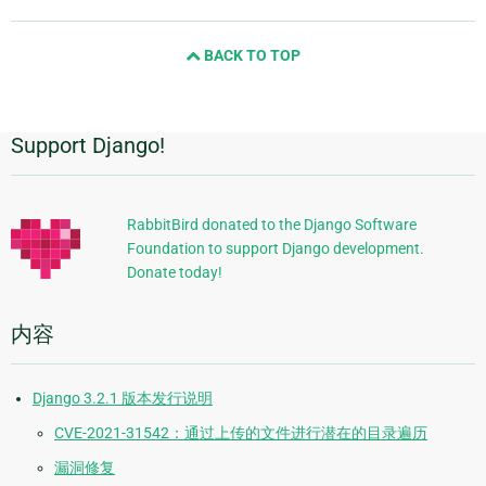
page
and
BACK TO TOP
next
page
Support Django!
附
加
信
RabbitBird donated to the Django Software
Foundation to support Django development.
息
Donate today!
内容
Django 3.2.1 版本发行说明
CVE-2021-31542：通过上传的文件进行潜在的目录遍历
漏洞修复