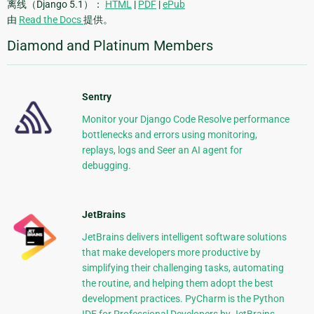
离线（Django 5.1）：
HTML
|
PDF
|
ePub
由
Read the Docs
提供。
Diamond and Platinum Members
Sentry
Monitor your Django Code Resolve performance
bottlenecks and errors using monitoring,
replays, logs and Seer an AI agent for
debugging.
JetBrains
JetBrains delivers intelligent software solutions
that make developers more productive by
simplifying their challenging tasks, automating
the routine, and helping them adopt the best
development practices. PyCharm is the Python