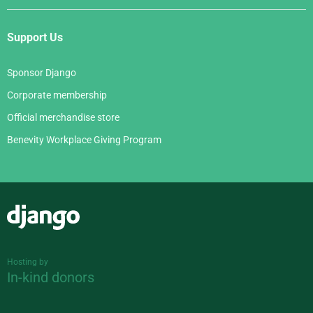
Support Us
Sponsor Django
Corporate membership
Official merchandise store
Benevity Workplace Giving Program
Django
Hosting by
In-kind donors