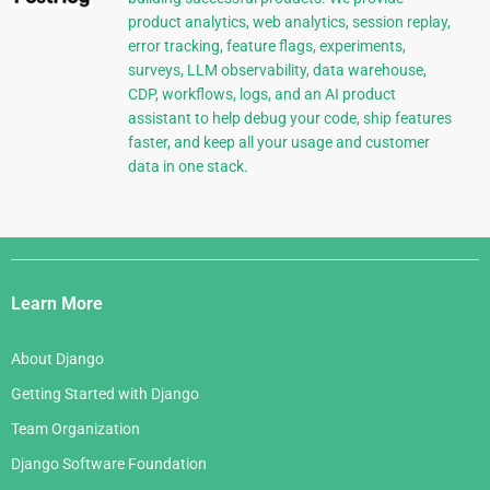
product analytics, web analytics, session replay,
error tracking, feature flags, experiments,
surveys, LLM observability, data warehouse,
CDP, workflows, logs, and an AI product
assistant to help debug your code, ship features
faster, and keep all your usage and customer
data in one stack.
Django
Links
Learn More
About Django
Getting Started with Django
Team Organization
Django Software Foundation