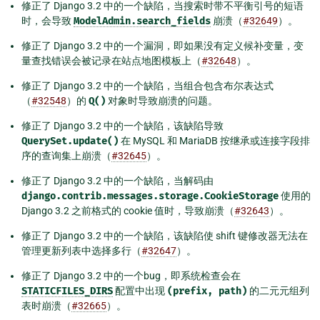
修正了 Django 3.2 中的一个缺陷，当搜索时带不平衡引号的短语
时，会导致
ModelAdmin.search_fields
崩溃（
#32649
）。
修正了 Django 3.2 中的一个漏洞，即如果没有定义候补变量，变
量查找错误会被记录在站点地图模板上（
#32648
）。
修正了 Django 3.2 中的一个缺陷，当组合包含布尔表达式
（
#32548
）的
Q()
对象时导致崩溃的问题。
修正了 Django 3.2 中的一个缺陷，该缺陷导致
QuerySet.update()
在 MySQL 和 MariaDB 按继承或连接字段排
序的查询集上崩溃（
#32645
）。
修正了 Django 3.2 中的一个缺陷，当解码由
django.contrib.messages.storage.CookieStorage
使用的
Django 3.2 之前格式的 cookie 值时，导致崩溃（
#32643
）。
修正了 Django 3.2 中的一个缺陷，该缺陷使 shift 键修改器无法在
管理更新列表中选择多行（
#32647
）。
修正了 Django 3.2 中的一个bug，即系统检查会在
STATICFILES_DIRS
配置中出现
(prefix,
path)
的二元元组列
表时崩溃（
#32665
）。