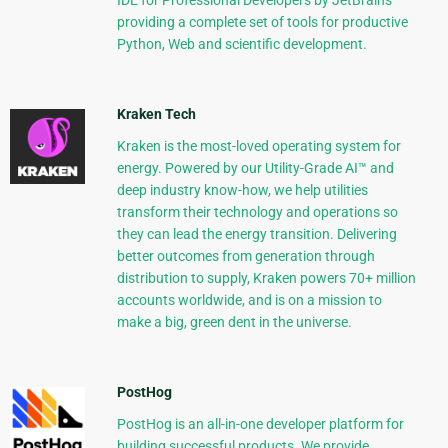
IDE for Professional Developers by JetBrains
providing a complete set of tools for productive
Python, Web and scientific development.
Kraken Tech
Kraken is the most-loved operating system for
energy. Powered by our Utility-Grade AI™ and
deep industry know-how, we help utilities
transform their technology and operations so
they can lead the energy transition. Delivering
better outcomes from generation through
distribution to supply, Kraken powers 70+ million
accounts worldwide, and is on a mission to
make a big, green dent in the universe.
PostHog
PostHog is an all-in-one developer platform for
building successful products. We provide