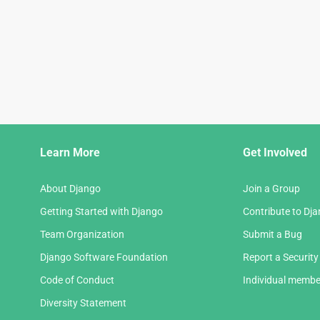
Django
Learn More
Get Involved
Links
About Django
Join a Group
Getting Started with Django
Contribute to Dj
Team Organization
Submit a Bug
Django Software Foundation
Report a Security
Code of Conduct
Individual membe
Diversity Statement