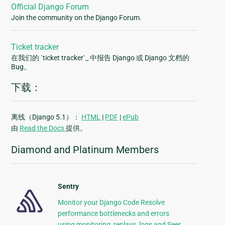
Official Django Forum
Join the community on the Django Forum.
Ticket tracker
在我们的 `ticket tracker`_ 中报告 Django 或 Django 文档的
Bug。
下载：
离线（Django 5.1）：
HTML
|
PDF
|
ePub
由
Read the Docs
提供。
Diamond and Platinum Members
Sentry
Monitor your Django Code Resolve
performance bottlenecks and errors
using monitoring, replays, logs and Seer