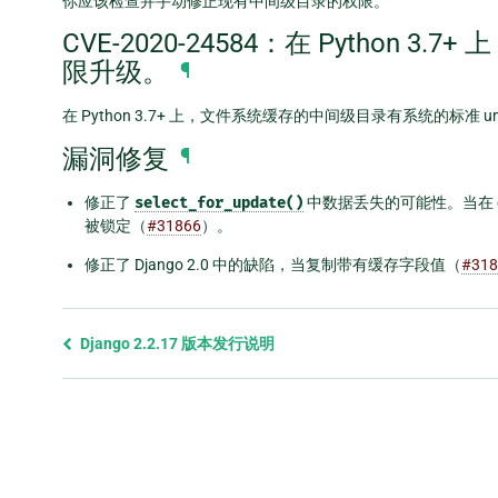
你应该检查并手动修正现有中间级目录的权限。
CVE-2020-24584：在 Python
限升级。
¶
在 Python 3.7+ 上，文件系统缓存的中间级目录有系统的标准 
漏洞修复
¶
修正了
select_for_update()
中数据丢失的可能性。当在
被锁定（
#31866
）。
修正了 Django 2.0 中的缺陷，当复制带有缓存字段值（
#318
Previous
Django 2.2.17 版本发行说明
page
and
next
page