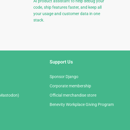
AI product assistant to help debug your
code, ship features faster, and keep all
your usage and customer data in one
stack.
Support Us
Sponsor Django
Corporate membership
(Mastodon)
Official merchandise store
Benevity Workplace Giving Program