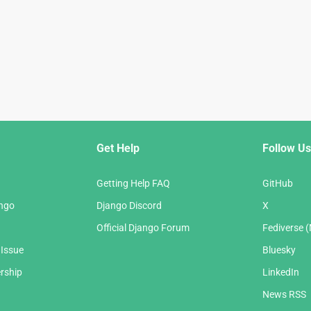
Get Help
Follow Us
Getting Help FAQ
GitHub
ango
Django Discord
X
Official Django Forum
Fediverse 
 Issue
Bluesky
rship
LinkedIn
News RSS