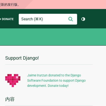
更新的发行版。
Search
提
♥ DONATE
切换主题（
交
Support Django!
附
加
信
Jaime Irurzun donated to the Django
Software Foundation to support Django
息
development. Donate today!
内容