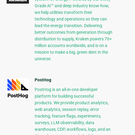
Grade AI™ and deep industry know-how,
we help utilities transform their
technology and operations so they can
lead the energy transition. Delivering
better outcomes from generation through
distribution to supply, Kraken powers 70+
million accounts worldwide, and is on a
mission to make a big, green dent in the
universe.
PostHog
PostHog is an all-in-one developer
platform for building successful
products. We provide product analytics,
web analytics, session replay, error
tracking, feature flags, experiments,
surveys, LLM observability, data
warehouse, CDP, workflows, logs, and an