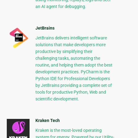
an AI agent for debugging.
JetBrains
JetBrains delivers intelligent software
solutions that make developers more
productive by simplifying their
challenging tasks, automating the
routine, and helping them adopt the best
development practices. PyCharm is the
Python IDE for Professional Developers
by JetBrains providing a complete set of
tools for productive Python, Web and
scientific development.
Kraken Tech
Kraken is the most-loved operating
system for energy. Powered by our Utility-