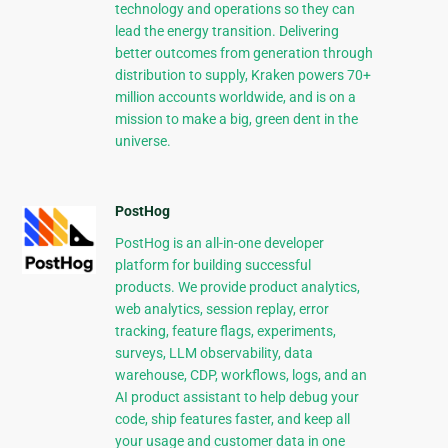
technology and operations so they can
lead the energy transition. Delivering
better outcomes from generation through
distribution to supply, Kraken powers 70+
million accounts worldwide, and is on a
mission to make a big, green dent in the
universe.
PostHog
PostHog is an all-in-one developer
platform for building successful
products. We provide product analytics,
web analytics, session replay, error
tracking, feature flags, experiments,
surveys, LLM observability, data
warehouse, CDP, workflows, logs, and an
AI product assistant to help debug your
code, ship features faster, and keep all
your usage and customer data in one