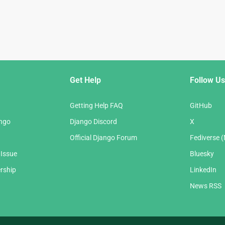
Get Help
Follow Us
Getting Help FAQ
GitHub
ango
Django Discord
X
Official Django Forum
Fediverse 
 Issue
Bluesky
rship
LinkedIn
News RSS