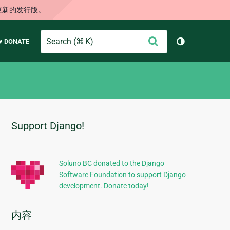
更新的发行版。
Search
提
♥ DONATE
切换主题（
交
Support Django!
附
加
信
Soluno BC donated to the Django
Software Foundation to support Django
息
development. Donate today!
内容