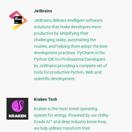
JetBrains
JetBrains delivers intelligent software
solutions that make developers more
productive by simplifying their
challenging tasks, automating the
routine, and helping them adopt the best
development practices. PyCharm is the
Python IDE for Professional Developers
by JetBrains providing a complete set of
tools for productive Python, Web and
scientific development.
Kraken Tech
Kraken is the most-loved operating
system for energy. Powered by our Utility-
Grade AI™ and deep industry know-how,
we help utilities transform their