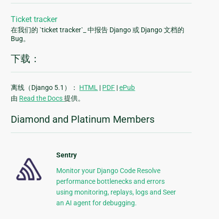
Ticket tracker
在我们的 `ticket tracker`_ 中报告 Django 或 Django 文档的
Bug。
下载：
离线（Django 5.1）：
HTML
|
PDF
|
ePub
由
Read the Docs
提供。
Diamond and Platinum Members
Sentry
Monitor your Django Code Resolve
performance bottlenecks and errors
using monitoring, replays, logs and Seer
an AI agent for debugging.