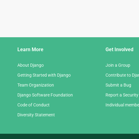
Django
Learn More
Get Involved
Links
About Django
Join a Group
Getting Started with Django
Contribute to Dj
Team Organization
Submit a Bug
Django Software Foundation
Report a Security
Code of Conduct
Individual membe
Diversity Statement