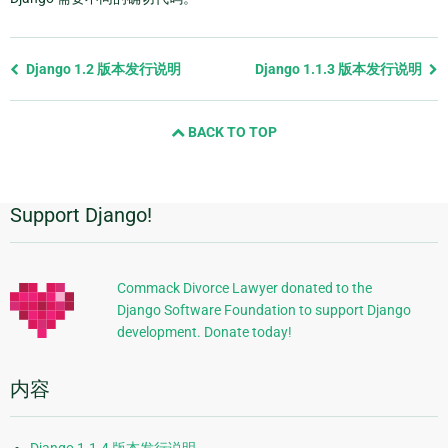
Previous
Django 1.2 版本发行说明
Django 1.1.3 版本发行说明
page
and
BACK TO TOP
next
page
Support Django!
附
加
信
Commack Divorce Lawyer donated to the
Django Software Foundation to support Django
息
development. Donate today!
内容