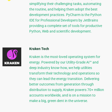
simplifying their challenging tasks, automating
the routine, and helping them adopt the best
development practices. PyCharm is the Python
IDE for Professional Developers by JetBrains
providing a complete set of tools for productive
Python, Web and scientific development.
Kraken Tech
Kraken is the most-loved operating system for
energy. Powered by our Utility-Grade AI™ and
deep industry know-how, we help utilities
transform their technology and operations so
they can lead the energy transition. Delivering
better outcomes from generation through
distribution to supply, Kraken powers 70+ million
accounts worldwide, and is on a mission to
make a big, green dent in the universe.