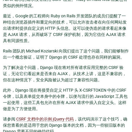
类似的例外情况。
最近，Google 的工程师向 Ruby on Rails 开发团队的成员们提醒了一
种结合浏览器插件和重定向的技术，可以允许攻击者在向任何网站发
出请求时提供自定义的 HTTP 头信息。这可以使伪造的请求看起来像
是 AJAX 请求，从而破坏了 CSRF 保护机制，因为它信任 AJAX 请求
具有同源性质。
Rails 团队的 Michael Koziarski 向我们提出了这个问题，我们能够制作
出一个概念验证，证明了 Django 的 CSRF 处理也存在同样的漏洞。
为了解决这个问题，Django 现在将对所有请求应用完整的 CSRF 验
证，无论它们看起来是否来自 AJAX 。从技术上讲，这是不兼容的，
但在这种情况下，安全风险被认为超过了兼容性问题。
此外，Django 现在将接受自定义 HTTP 头 X-CSRFTOKEN 中的 CSRF
令牌，以及表单提交本身中的令牌，以便与流行的 JavaScript 工具包
一起使用，这些工具包允许在所有 AJAX 请求中插入自定义头。这样
做是为了方便使用。
请参阅
CSRF 文档中的示例 jQuery 代码
，该代码演示了这个技巧，确
保您查看的是适用于您的 Django 版本的文档，因为一些较旧版本的
Django 需要不同的确切代码。