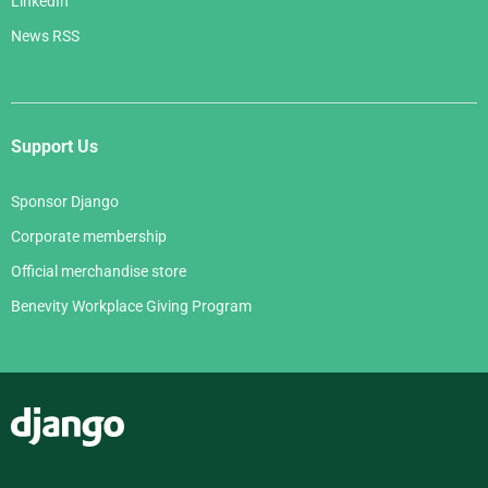
LinkedIn
News RSS
Support Us
Sponsor Django
Corporate membership
Official merchandise store
Benevity Workplace Giving Program
Django