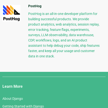
PostHog
PostHog is an all-in-one developer platform for
building successful products. We provide
product analytics, web analytics, session replay,
error tracking, feature flags, experiments,
surveys, LLM observability, data warehouse,
CDP, workflows, logs, and an AI product
assistant to help debug your code, ship features
faster, and keep all your usage and customer
data in one stack.
Django
Links
Learn More
About Django
Getting Started with Django