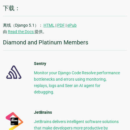
下载：
离线（Django 5.1）：
HTML
|
PDF
|
ePub
由
Read the Docs
提供。
Diamond and Platinum Members
Sentry
Monitor your Django Code Resolve performance
bottlenecks and errors using monitoring,
replays, logs and Seer an AI agent for
debugging.
JetBrains
JetBrains delivers intelligent software solutions
that make developers more productive by