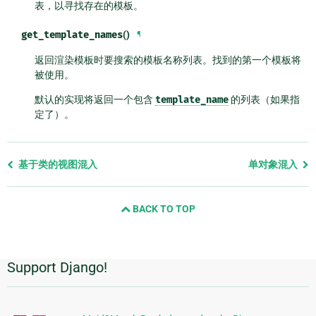
表，以寻找存在的模板。
get_template_names
()
¶
返回渲染模板时要搜索的模板名称列表。找到的第一个模板将
被使用。
默认的实现将返回一个包含
template_name
的列表（如果指
定了）。
Previous
基于类的视图混入
单对象混入
page
and
BACK TO TOP
next
page
Support Django!
附
加
信