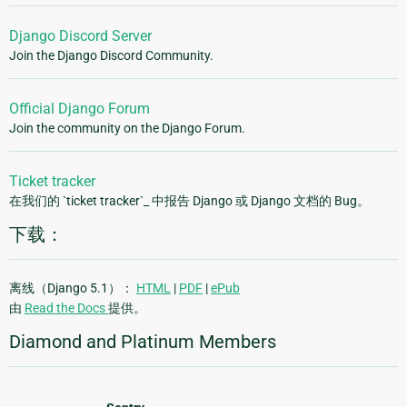
Django Discord Server
Join the Django Discord Community.
Official Django Forum
Join the community on the Django Forum.
Ticket tracker
在我们的 `ticket tracker`_ 中报告 Django 或 Django 文档的 Bug。
下载：
离线（Django 5.1）：
HTML
|
PDF
|
ePub
由
Read the Docs
提供。
Diamond and Platinum Members