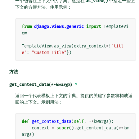
一个包含在上下文中的字典。这是在
as_view()
中指定一些上
下文的方便方法。使用示例：
from
django.views.generic
import
TemplateVi
ew
TemplateView
.
as_view
(
extra_context
=
{
"titl
e"
:
"Custom Title"
})
方法
get_context_data
(
**
kwargs
)
¶
返回一个代表模板上下文的字典。提供的关键字参数将构成返
回的上下文。示例用法：
def
get_context_data
(
self
,
**
kwargs
):
context
=
super
()
.
get_context_data
(
**
kw
args
)