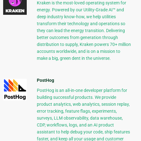
Kraken is the most-loved operating system for
energy. Powered by our Utility-Grade AI™ and
deep industry know-how, we help utilities
transform their technology and operations so
they can lead the energy transition. Delivering
better outcomes from generation through
distribution to supply, Kraken powers 70+ million
accounts worldwide, and is on a mission to
make a big, green dent in the universe.
PostHog
PostHog is an all-in-one developer platform for
building successful products. We provide
product analytics, web analytics, session replay,
error tracking, feature flags, experiments,
surveys, LLM observability, data warehouse,
CDP, workflows, logs, and an AI product
assistant to help debug your code, ship features
faster, and keep all your usage and customer