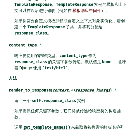
TemplateResponse
。
TemplateResponse
实例的模板和上下
文可以在以后进行修改（例如在
模板响应中间件
）。
如果你需要自定义模板加载或自定义上下文对象实例化，请创
建一个
TemplateResponse
子类，并将其分配给
response_class
。
content_type
¶
响应要使用的内容类型。
content_type
作为
response_class
的关键字参数传递。默认值是
None
——意味
着 Django 使用
'text/html'
。
方法
render_to_response
(
context
,
**
response_kwargs
)
¶
返回一个
self.response_class
实例。
如果提供任何关键字参数，它们将被传递给响应类的构造函
数。
调用
get_template_names()
来获取将被搜索的模板名称列