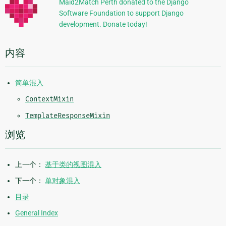
Maid2Match Perth donated to the Django
Software Foundation to support Django
息
development. Donate today!
内容
简单混入
ContextMixin
TemplateResponseMixin
浏览
上一个：
基于类的视图混入
下一个：
单对象混入
目录
General Index