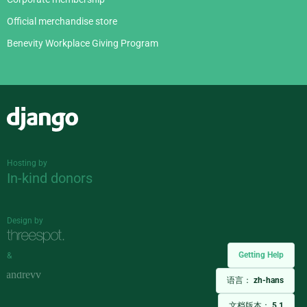
Official merchandise store
Benevity Workplace Giving Program
Django
Hosting by
In-kind donors
Design by
Getting Help
&
语言：
zh-hans
文档版本：
5.1