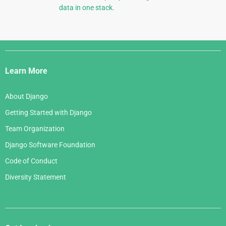
data in one stack.
Django
Links
Learn More
About Django
Getting Started with Django
Team Organization
Django Software Foundation
Code of Conduct
Diversity Statement