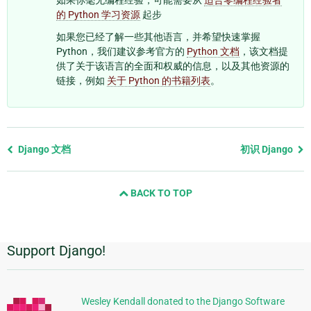
如果你毫无编程经验，可能需要从
适合零编程经验者
的 Python 学习资源
起步
如果您已经了解一些其他语言，并希望快速掌握
Python，我们建议参考官方的
Python 文档
，该文档提
供了关于该语言的全面和权威的信息，以及其他资源的
链接，例如
关于 Python 的书籍列表
。
Previous
Django 文档
初识 Django
page
and
BACK TO TOP
next
page
Support Django!
附
加
信
Wesley Kendall donated to the Django Software