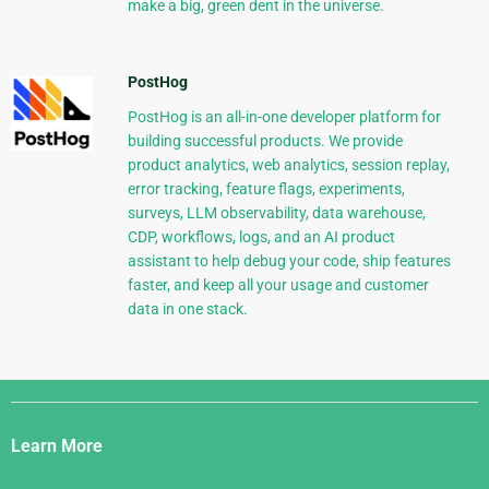
make a big, green dent in the universe.
PostHog
PostHog is an all-in-one developer platform for
building successful products. We provide
product analytics, web analytics, session replay,
error tracking, feature flags, experiments,
surveys, LLM observability, data warehouse,
CDP, workflows, logs, and an AI product
assistant to help debug your code, ship features
faster, and keep all your usage and customer
data in one stack.
Django
Links
Learn More