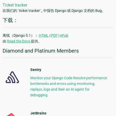
Ticket tracker
在我们的 `ticket tracker`_ 中报告 Django 或 Django 文档的 Bug。
下载：
离线（Django 5.1）：
HTML
|
PDF
|
ePub
由
Read the Docs
提供。
Diamond and Platinum Members
Sentry
Monitor your Django Code Resolve performance
bottlenecks and errors using monitoring,
replays, logs and Seer an AI agent for
debugging.
JetBrains