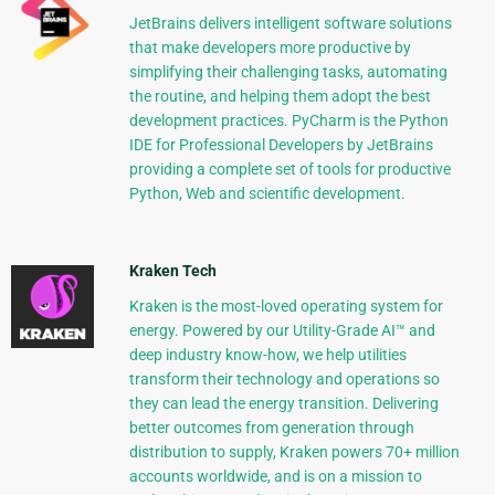
JetBrains delivers intelligent software solutions
that make developers more productive by
simplifying their challenging tasks, automating
the routine, and helping them adopt the best
development practices. PyCharm is the Python
IDE for Professional Developers by JetBrains
providing a complete set of tools for productive
Python, Web and scientific development.
Kraken Tech
Kraken is the most-loved operating system for
energy. Powered by our Utility-Grade AI™ and
deep industry know-how, we help utilities
transform their technology and operations so
they can lead the energy transition. Delivering
better outcomes from generation through
distribution to supply, Kraken powers 70+ million
accounts worldwide, and is on a mission to